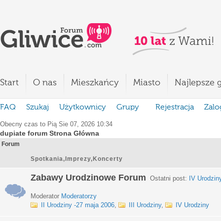
Start
O nas
Mieszkańcy
Miasto
Najlepsze g
FAQ
Szukaj
Użytkownicy
Grupy
Rejestracja
Zalo
Obecny czas to Pią Sie 07, 2026 10:34
dupiate forum Strona Główna
Forum
Spotkania,Imprezy,Koncerty
Zabawy Urodzinowe Forum
Ostatni post:
IV Urodzin
Moderator
Moderatorzy
II Urodziny -27 maja 2006
,
III Urodziny
,
IV Urodziny