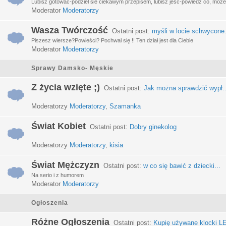
Lubisz gotować-podziel sie ciekawym przepisem, lubisz jeść-powiedz co, może 
Moderator
Moderatorzy
Wasza Twórczość
Ostatni post:
myśli w locie schwycone.
Piszesz wiersze?Powieści? Pochwal się !! Ten dział jest dla Ciebie
Moderator
Moderatorzy
Sprawy Damsko- Męskie
Z życia wzięte ;)
Ostatni post:
Jak można sprawdzić wypł..
Moderatorzy
Moderatorzy
,
Szamanka
Świat Kobiet
Ostatni post:
Dobry ginekolog
Moderatorzy
Moderatorzy
,
kisia
Świat Mężczyzn
Ostatni post:
w co się bawić z dziecki...
Na serio i z humorem
Moderator
Moderatorzy
Ogłoszenia
Różne Ogłoszenia
Ostatni post:
Kupię używane klocki LE