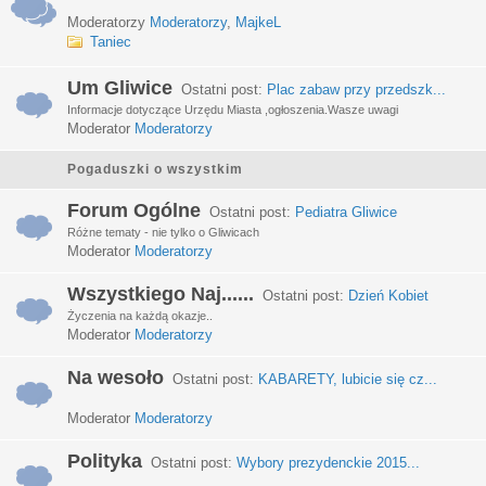
Moderatorzy
Moderatorzy
,
MajkeL
Taniec
Um Gliwice
Ostatni post:
Plac zabaw przy przedszk...
Informacje dotyczące Urzędu Miasta ,ogłoszenia.Wasze uwagi
Moderator
Moderatorzy
Pogaduszki o wszystkim
Forum Ogólne
Ostatni post:
Pediatra Gliwice
Różne tematy - nie tylko o Gliwicach
Moderator
Moderatorzy
Wszystkiego Naj......
Ostatni post:
Dzień Kobiet
Życzenia na każdą okazje..
Moderator
Moderatorzy
Na wesoło
Ostatni post:
KABARETY, lubicie się cz...
Moderator
Moderatorzy
Polityka
Ostatni post:
Wybory prezydenckie 2015...