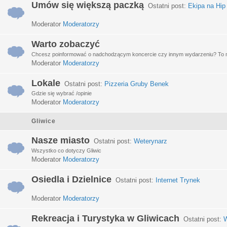
Umów się większą paczką
Ostatni post:
Ekipa na Hip
Moderator
Moderatorzy
Warto zobaczyć
Chcesz poinformować o nadchodzącym koncercie czy innym wydarzeniu? To miej
Moderator
Moderatorzy
Lokale
Ostatni post:
Pizzeria Gruby Benek
Gdzie się wybrać /opinie
Moderator
Moderatorzy
Gliwice
Nasze miasto
Ostatni post:
Weterynarz
Wszystko co dotyczy Gliwic
Moderator
Moderatorzy
Osiedla i Dzielnice
Ostatni post:
Internet Trynek
Moderator
Moderatorzy
Rekreacja i Turystyka w Gliwicach
Ostatni post:
W