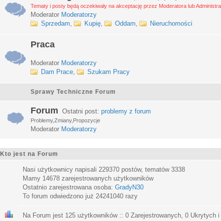
Tematy i posty będą oczekiwały na akceptację przez Moderatora lub Administra
Moderator
Moderatorzy
Sprzedam
,
Kupię
,
Oddam
,
Nieruchomości
Praca
Moderator
Moderatorzy
Dam Prace
,
Szukam Pracy
Sprawy Techniczne Forum
Forum
Ostatni post:
problemy z forum
Problemy,Zmiany,Propozycje
Moderator
Moderatorzy
Kto jest na Forum
Nasi użytkownicy napisali
229370
postów, tematów
3338
Mamy
14678
zarejestrowanych użytkowników
Ostatnio zarejestrowana osoba:
GradyN30
To forum odwiedzono już
24241040
razy
Na Forum jest
125
użytkowników :: 0 Zarejestrowanych, 0 Ukrytych i