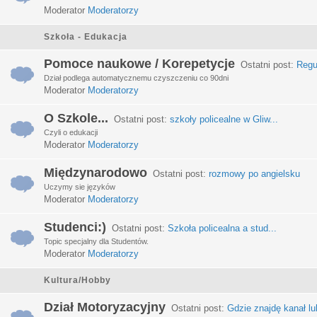
Moderator
Moderatorzy
Szkoła - Edukacja
Pomoce naukowe / Korepetycje
Ostatni post:
Regu
Dział podlega automatycznemu czyszczeniu co 90dni
Moderator
Moderatorzy
O Szkole...
Ostatni post:
szkoły policealne w Gliw...
Czyli o edukacji
Moderator
Moderatorzy
Międzynarodowo
Ostatni post:
rozmowy po angielsku
Uczymy sie języków
Moderator
Moderatorzy
Studenci:)
Ostatni post:
Szkoła policealna a stud...
Topic specjalny dla Studentów.
Moderator
Moderatorzy
Kultura/Hobby
Dział Motoryzacyjny
Ostatni post:
Gdzie znajdę kanał lub