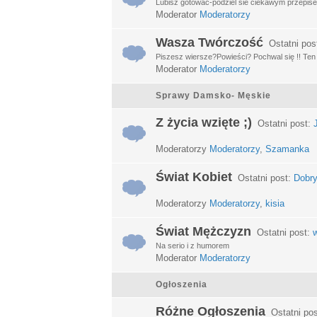
Lubisz gotować-podziel sie ciekawym przepisem
Moderator
Moderatorzy
Wasza Twórczość
Ostatni pos
Piszesz wiersze?Powieści? Pochwal się !! Ten d
Moderator
Moderatorzy
Sprawy Damsko- Męskie
Z życia wzięte ;)
Ostatni post:
Moderatorzy
Moderatorzy
,
Szamanka
Świat Kobiet
Ostatni post:
Dobry
Moderatorzy
Moderatorzy
,
kisia
Świat Mężczyzn
Ostatni post:
w
Na serio i z humorem
Moderator
Moderatorzy
Ogłoszenia
Różne Ogłoszenia
Ostatni po