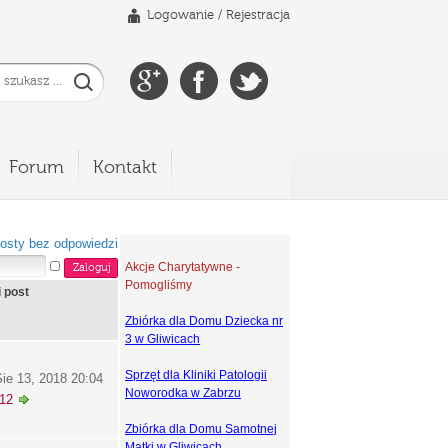
Logowanie
/
Rejestracja
Forum
Kontakt
osty bez odpowiedzi
Akcje Charytatywne -
Pomogliśmy
i post
Zbiórka dla Domu Dziecka nr
3 w Gliwicach
Sprzęt dla Kliniki Patologii
ie 13, 2018 20:04
Noworodka w Zabrzu
k12
Zbiórka dla Domu Samotnej
Matki w Gliwicach