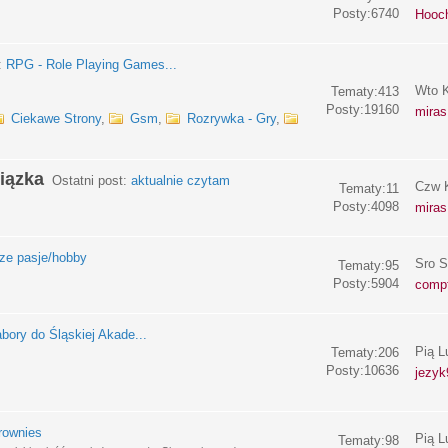
Posty:6740
Hooc
:
RPG - Role Playing Games...
Wto K
Tematy:413
Posty:19160
miras
Ciekawe Strony
,
Gsm
,
Rozrywka - Gry
,
iązka
Ostatni post:
aktualnie czytam
Czw K
Tematy:11
Posty:4098
miras
e pasje/hobby
Sro S
Tematy:95
Posty:5904
compf
bory do Śląskiej Akade...
Pią L
Tematy:206
Posty:10636
jezyk
rownies
Pią L
Tematy:98