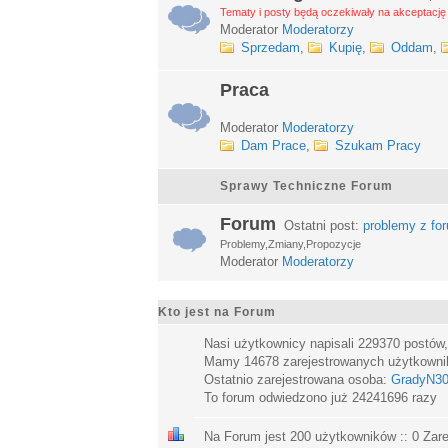
Tematy i posty będą oczekiwały na akceptację 
Moderator
Moderatorzy
Sprzedam
,
Kupię
,
Oddam
,
Praca
Moderator
Moderatorzy
Dam Prace
,
Szukam Pracy
Sprawy Techniczne Forum
Forum
Ostatni post:
problemy z fo
Problemy,Zmiany,Propozycje
Moderator
Moderatorzy
Kto jest na Forum
Nasi użytkownicy napisali
229370
postów
Mamy
14678
zarejestrowanych użytkown
Ostatnio zarejestrowana osoba:
GradyN3
To forum odwiedzono już
24241696
razy
Na Forum jest
200
użytkowników :: 0 Zare