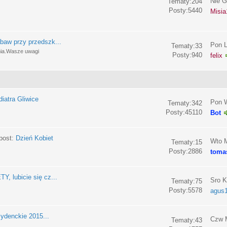
Nie G
Tematy:204
Posty:5440
Misia
baw przy przedszk...
Pon L
Tematy:33
nia.Wasze uwagi
Posty:940
felix
iatra Gliwice
Pon W
Tematy:342
Posty:45110
Bot
post:
Dzień Kobiet
Wto M
Tematy:15
Posty:2886
toma
, lubicie się cz...
Sro K
Tematy:75
Posty:5578
agus
ydenckie 2015...
Czw M
Tematy:43