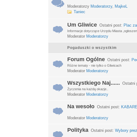
Moderatorzy
Moderatorzy
,
MajkeL
Taniec
Um Gliwice
Ostatni post:
Plac za
Informacje dotyczące Urzędu Miasta ,ogłosze
Moderator
Moderatorzy
Pogaduszki o wszystkim
Forum Ogólne
Ostatni post:
Ped
Różne tematy - nie tylko o Gliwicach
Moderator
Moderatorzy
Wszystkiego Naj......
Ostatni 
Życzenia na każdą okazje..
Moderator
Moderatorzy
Na wesoło
Ostatni post:
KABARETY
Moderator
Moderatorzy
Polityka
Ostatni post:
Wybory prez