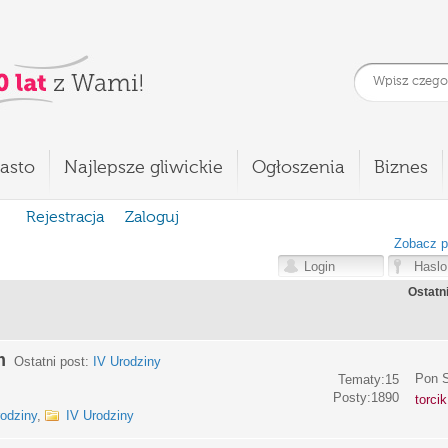
asto
Najlepsze gliwickie
Ogłoszenia
Biznes
Rejestracja
Zaloguj
Zobacz p
Ostatn
m
Ostatni post:
IV Urodziny
Pon S
Tematy:15
Posty:1890
torci
rodziny
,
IV Urodziny