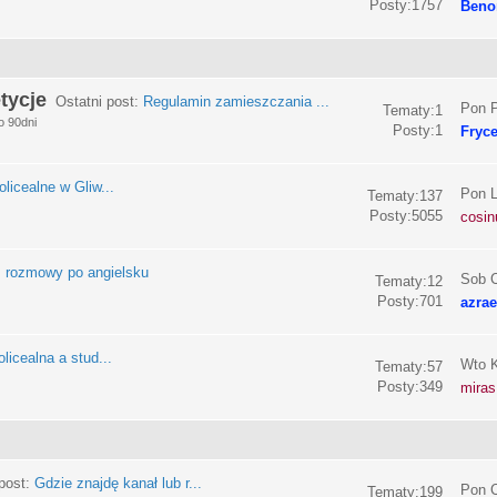
Posty:1757
Beno
tycje
Ostatni post:
Regulamin zamieszczania ...
Pon P
Tematy:1
o 90dni
Posty:1
Fryc
olicealne w Gliw...
Pon L
Tematy:137
Posty:5055
cosin
:
rozmowy po angielsku
Sob C
Tematy:12
Posty:701
azrae
licealna a stud...
Wto K
Tematy:57
Posty:349
miras
post:
Gdzie znajdę kanał lub r...
Pon C
Tematy:199