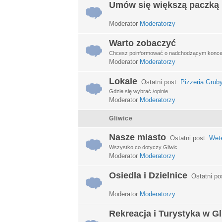
Umów się większą paczką
Moderator
Moderatorzy
Warto zobaczyć
Chcesz poinformować o nadchodzącym koncerci
Moderator
Moderatorzy
Lokale
Ostatni post:
Pizzeria Grub
Gdzie się wybrać /opinie
Moderator
Moderatorzy
Gliwice
Nasze miasto
Ostatni post:
Wet
Wszystko co dotyczy Gliwic
Moderator
Moderatorzy
Osiedla i Dzielnice
Ostatni po
Moderator
Moderatorzy
Rekreacja i Turystyka w G