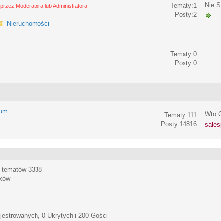
Nie S
Tematy:1
przez Moderatora lub Administratora
Posty:2
Nieruchomości
Tematy:0
--
Posty:0
rum
Wto C
Tematy:111
Posty:14816
sales
, tematów
3338
ików
0
jestrowanych, 0 Ukrytych i 200 Gości