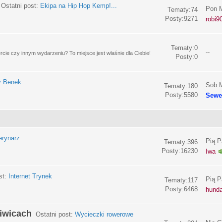
Ostatni post:
Ekipa na Hip Hop Kemp!...
Pon M
Tematy:74
Posty:9271
robi9
Tematy:0
--
e czy innym wydarzeniu? To miejsce jest właśnie dla Ciebie!
Posty:0
y Benek
Sob M
Tematy:180
Posty:5580
Sewe
erynarz
Pią P
Tematy:396
Posty:16230
Iwa
st:
Internet Trynek
Pią P
Tematy:117
Posty:6468
hund
liwicach
Ostatni post:
Wycieczki rowerowe