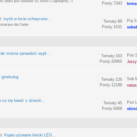
, lubisz jeść-powiedz co, może Ci ugotujemy ;-)
Posty:7343
toma
t:
myśli w locie schwycone...
Pią S
Tematy:88
ział jest dla Ciebie
Posty:1531
sebe
Jak można sprawdzić wypł...
Pon S
Tematy:163
Posty:20955
Jerzy
 ginekolog
Sob M
Tematy:126
Posty:12188
nata
 co się bawić z dziecki...
Pon L
Tematy:45
Posty:6458
vkim
st:
Kupię używane klocki LEG...