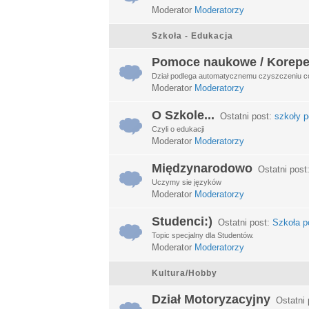
Moderator
Moderatorzy
Szkoła - Edukacja
Pomoce naukowe / Korepe
Dział podlega automatycznemu czyszczeniu c
Moderator
Moderatorzy
O Szkole...
Ostatni post:
szkoły p
Czyli o edukacji
Moderator
Moderatorzy
Międzynarodowo
Ostatni post
Uczymy sie języków
Moderator
Moderatorzy
Studenci:)
Ostatni post:
Szkoła po
Topic specjalny dla Studentów.
Moderator
Moderatorzy
Kultura/Hobby
Dział Motoryzacyjny
Ostatni 