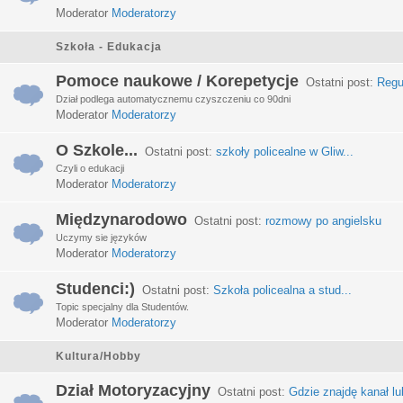
Moderator
Moderatorzy
Szkoła - Edukacja
Pomoce naukowe / Korepetycje
Ostatni post:
Regu
Dział podlega automatycznemu czyszczeniu co 90dni
Moderator
Moderatorzy
O Szkole...
Ostatni post:
szkoły policealne w Gliw...
Czyli o edukacji
Moderator
Moderatorzy
Międzynarodowo
Ostatni post:
rozmowy po angielsku
Uczymy sie języków
Moderator
Moderatorzy
Studenci:)
Ostatni post:
Szkoła policealna a stud...
Topic specjalny dla Studentów.
Moderator
Moderatorzy
Kultura/Hobby
Dział Motoryzacyjny
Ostatni post:
Gdzie znajdę kanał lub