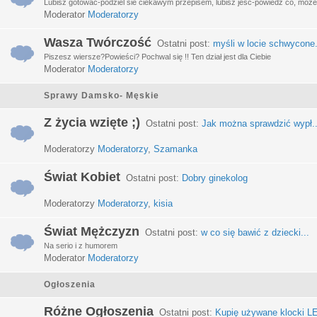
Lubisz gotować-podziel sie ciekawym przepisem, lubisz jeść-powiedz co, może 
Moderator
Moderatorzy
Wasza Twórczość
Ostatni post:
myśli w locie schwycone.
Piszesz wiersze?Powieści? Pochwal się !! Ten dział jest dla Ciebie
Moderator
Moderatorzy
Sprawy Damsko- Męskie
Z życia wzięte ;)
Ostatni post:
Jak można sprawdzić wypł..
Moderatorzy
Moderatorzy
,
Szamanka
Świat Kobiet
Ostatni post:
Dobry ginekolog
Moderatorzy
Moderatorzy
,
kisia
Świat Mężczyzn
Ostatni post:
w co się bawić z dziecki...
Na serio i z humorem
Moderator
Moderatorzy
Ogłoszenia
Różne Ogłoszenia
Ostatni post:
Kupię używane klocki LE