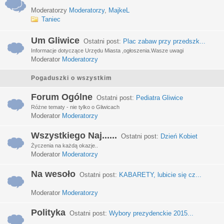
Moderatorzy
Moderatorzy
,
MajkeL
Taniec
Um Gliwice
Ostatni post:
Plac zabaw przy przedszk...
Informacje dotyczące Urzędu Miasta ,ogłoszenia.Wasze uwagi
Moderator
Moderatorzy
Pogaduszki o wszystkim
Forum Ogólne
Ostatni post:
Pediatra Gliwice
Różne tematy - nie tylko o Gliwicach
Moderator
Moderatorzy
Wszystkiego Naj......
Ostatni post:
Dzień Kobiet
Życzenia na każdą okazje..
Moderator
Moderatorzy
Na wesoło
Ostatni post:
KABARETY, lubicie się cz...
Moderator
Moderatorzy
Polityka
Ostatni post:
Wybory prezydenckie 2015...