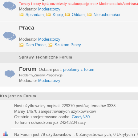
Tematy i posty będą oczekiwały na akceptację przez Moderatora lub Administra
Moderator
Moderatorzy
Sprzedam
,
Kupię
,
Oddam
,
Nieruchomości
Praca
Moderator
Moderatorzy
Dam Prace
,
Szukam Pracy
Sprawy Techniczne Forum
Forum
Ostatni post:
problemy z forum
Problemy,Zmiany,Propozycje
Moderator
Moderatorzy
Kto jest na Forum
Nasi użytkownicy napisali
229370
postów, tematów
3338
Mamy
14678
zarejestrowanych użytkowników
Ostatnio zarejestrowana osoba:
GradyN30
To forum odwiedzono już
24243204
razy
Na Forum jest
79
użytkowników :: 0 Zarejestrowanych, 0 Ukrytych i 