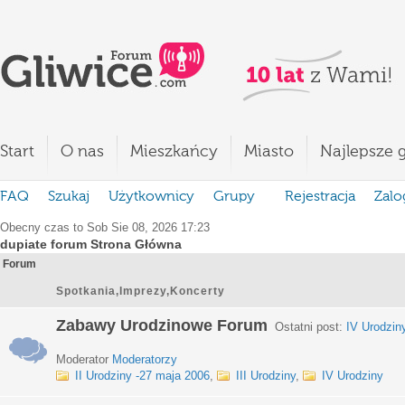
Start
O nas
Mieszkańcy
Miasto
Najlepsze g
FAQ
Szukaj
Użytkownicy
Grupy
Rejestracja
Zalo
Obecny czas to Sob Sie 08, 2026 17:23
dupiate forum Strona Główna
Forum
Spotkania,Imprezy,Koncerty
Zabawy Urodzinowe Forum
Ostatni post:
IV Urodzin
Moderator
Moderatorzy
II Urodziny -27 maja 2006
,
III Urodziny
,
IV Urodziny