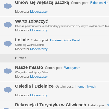
Umów się większą paczką
Ostatni post:
Ekipa na Hip
Moderator
Moderatorzy
Warto zobaczyć
Chcesz poinformować o nadchodzącym koncercie czy innym wydarzeniu? To miej
Moderator
Moderatorzy
Lokale
Ostatni post:
Pizzeria Gruby Benek
Gdzie się wybrać /opinie
Moderator
Moderatorzy
Gliwice
Nasze miasto
Ostatni post:
Weterynarz
Wszystko co dotyczy Gliwic
Moderator
Moderatorzy
Osiedla i Dzielnice
Ostatni post:
Internet Trynek
Moderator
Moderatorzy
Rekreacja i Turystyka w Gliwicach
Ostatni post:
W