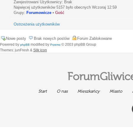
Zarejestrowani Użytkownicy: Brak
Najwięcej użytkowników
5157
było obecnych Wczoraj 12:59
Grupy:
Forumowicze
•
Gość
Ostrzeżenia użytkowników
Nowe posty
Brak nowych postów
Forum Zablokowane
Powered by
modified by
© 2003 phpBB Group
phpBB
Przemo
Themes: junFresh &
Silk icon
ForumGliwice
Start
O nas
Mieszkańcy
Miasto