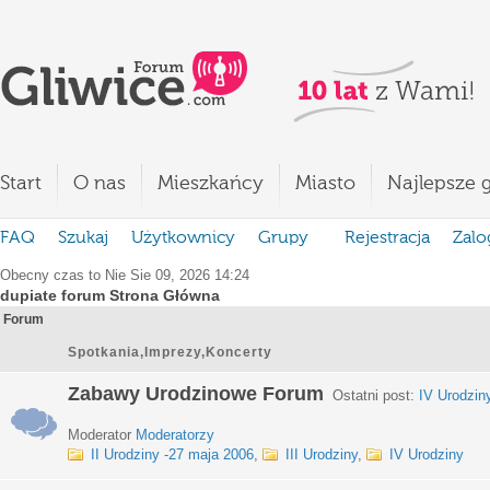
Start
O nas
Mieszkańcy
Miasto
Najlepsze g
FAQ
Szukaj
Użytkownicy
Grupy
Rejestracja
Zalo
Obecny czas to Nie Sie 09, 2026 14:24
dupiate forum Strona Główna
Forum
Spotkania,Imprezy,Koncerty
Zabawy Urodzinowe Forum
Ostatni post:
IV Urodzin
Moderator
Moderatorzy
II Urodziny -27 maja 2006
,
III Urodziny
,
IV Urodziny