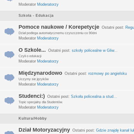
Moderator
Moderatorzy
Szkoła - Edukacja
Pomoce naukowe / Korepetycje
Ostatni post:
Regu
Dział podlega automatycznemu czyszczeniu co 90dni
Moderator
Moderatorzy
O Szkole...
Ostatni post:
szkoły policealne w Gliw...
Czyli o edukacji
Moderator
Moderatorzy
Międzynarodowo
Ostatni post:
rozmowy po angielsku
Uczymy sie języków
Moderator
Moderatorzy
Studenci:)
Ostatni post:
Szkoła policealna a stud...
Topic specjalny dla Studentów.
Moderator
Moderatorzy
Kultura/Hobby
Dział Motoryzacyjny
Ostatni post:
Gdzie znajdę kanał lub