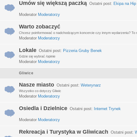
Umów się większą paczką
Ostatni post:
Ekipa na Hip
Moderator
Moderatorzy
Warto zobaczyć
Chcesz poinformować o nadchodzącym koncercie czy innym wydarzeniu? To miej
Moderator
Moderatorzy
Lokale
Ostatni post:
Pizzeria Gruby Benek
Gdzie się wybrać /opinie
Moderator
Moderatorzy
Gliwice
Nasze miasto
Ostatni post:
Weterynarz
Wszystko co dotyczy Gliwic
Moderator
Moderatorzy
Osiedla i Dzielnice
Ostatni post:
Internet Trynek
Moderator
Moderatorzy
Rekreacja i Turystyka w Gliwicach
Ostatni post:
W