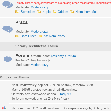
Tematy i posty będą oczekiwały na akceptację przez Moderatora lub Administra
Moderator
Moderatorzy
Sprzedam
,
Kupię
,
Oddam
,
Nieruchomości
Praca
Moderator
Moderatorzy
Dam Prace
,
Szukam Pracy
Sprawy Techniczne Forum
Forum
Ostatni post:
problemy z forum
Problemy,Zmiany,Propozycje
Moderator
Moderatorzy
Kto jest na Forum
Nasi użytkownicy napisali
229370
postów, tematów
3338
Mamy
14678
zarejestrowanych użytkowników
Ostatnio zarejestrowana osoba:
GradyN30
To forum odwiedzono już
24244757
razy
Na Forum jest
132
użytkowników :: 0 Zarejestrowanych, 0 Ukrytych i