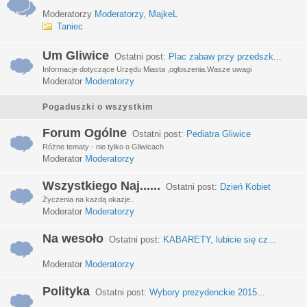
Moderatorzy
Moderatorzy
,
MajkeL
Taniec
Um Gliwice
Ostatni post:
Plac zabaw przy przedszk...
Informacje dotyczące Urzędu Miasta ,ogłoszenia.Wasze uwagi
Moderator
Moderatorzy
Pogaduszki o wszystkim
Forum Ogólne
Ostatni post:
Pediatra Gliwice
Różne tematy - nie tylko o Gliwicach
Moderator
Moderatorzy
Wszystkiego Naj......
Ostatni post:
Dzień Kobiet
Życzenia na każdą okazje..
Moderator
Moderatorzy
Na wesoło
Ostatni post:
KABARETY, lubicie się cz...
Moderator
Moderatorzy
Polityka
Ostatni post:
Wybory prezydenckie 2015...