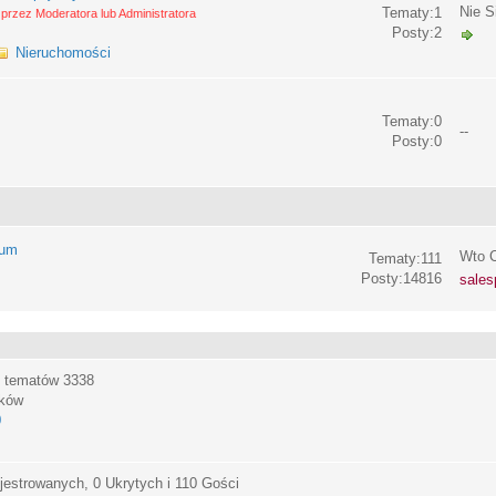
Nie S
Tematy:1
przez Moderatora lub Administratora
Posty:2
Nieruchomości
Tematy:0
--
Posty:0
rum
Wto C
Tematy:111
Posty:14816
sales
, tematów
3338
ików
0
jestrowanych, 0 Ukrytych i 110 Gości