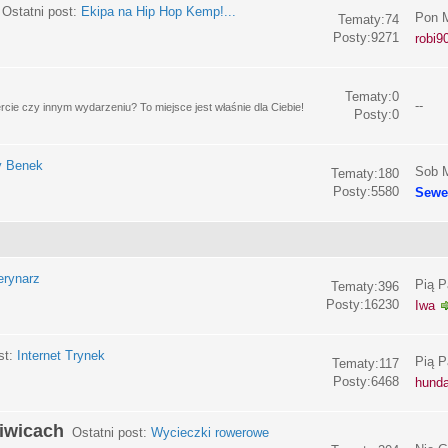
Ostatni post:
Ekipa na Hip Hop Kemp!...
Pon M
Tematy:74
Posty:9271
robi9
Tematy:0
--
e czy innym wydarzeniu? To miejsce jest właśnie dla Ciebie!
Posty:0
y Benek
Sob M
Tematy:180
Posty:5580
Sewe
erynarz
Pią P
Tematy:396
Posty:16230
Iwa
st:
Internet Trynek
Pią P
Tematy:117
Posty:6468
hund
liwicach
Ostatni post:
Wycieczki rowerowe