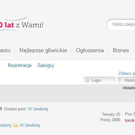
asto
Najlepsze gliwickie
Ogłoszenia
Biznes
Rejestracja
Zaloguj
Zobacz p
Ostatn
m
Ostatni post:
IV Urodziny
Pon S
Tematy:15
Posty:1890
torci
rodziny
,
IV Urodziny