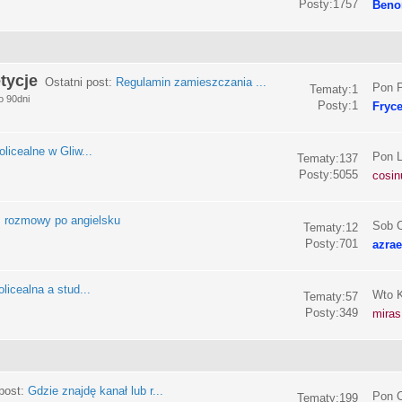
Posty:1757
Beno
tycje
Ostatni post:
Regulamin zamieszczania ...
Pon P
Tematy:1
o 90dni
Posty:1
Fryc
olicealne w Gliw...
Pon L
Tematy:137
Posty:5055
cosin
:
rozmowy po angielsku
Sob C
Tematy:12
Posty:701
azrae
licealna a stud...
Wto K
Tematy:57
Posty:349
miras
post:
Gdzie znajdę kanał lub r...
Pon C
Tematy:199