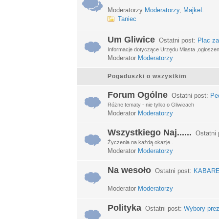
Moderatorzy
Moderatorzy
,
MajkeL
Taniec
Um Gliwice
Ostatni post:
Plac za
Informacje dotyczące Urzędu Miasta ,ogłosze
Moderator
Moderatorzy
Pogaduszki o wszystkim
Forum Ogólne
Ostatni post:
Ped
Różne tematy - nie tylko o Gliwicach
Moderator
Moderatorzy
Wszystkiego Naj......
Ostatni 
Życzenia na każdą okazje..
Moderator
Moderatorzy
Na wesoło
Ostatni post:
KABARETY
Moderator
Moderatorzy
Polityka
Ostatni post:
Wybory prez