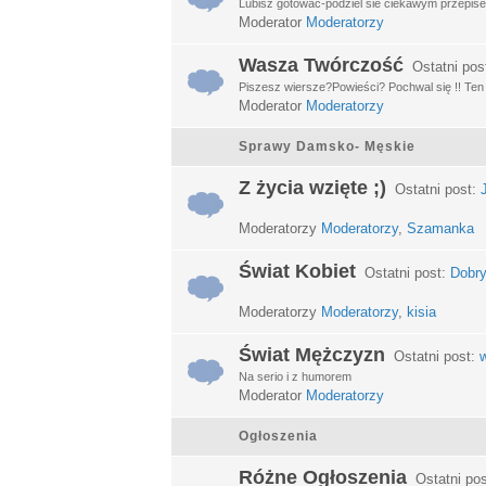
Lubisz gotować-podziel sie ciekawym przepisem
Moderator
Moderatorzy
Wasza Twórczość
Ostatni pos
Piszesz wiersze?Powieści? Pochwal się !! Ten d
Moderator
Moderatorzy
Sprawy Damsko- Męskie
Z życia wzięte ;)
Ostatni post:
Moderatorzy
Moderatorzy
,
Szamanka
Świat Kobiet
Ostatni post:
Dobry
Moderatorzy
Moderatorzy
,
kisia
Świat Mężczyzn
Ostatni post:
w
Na serio i z humorem
Moderator
Moderatorzy
Ogłoszenia
Różne Ogłoszenia
Ostatni po