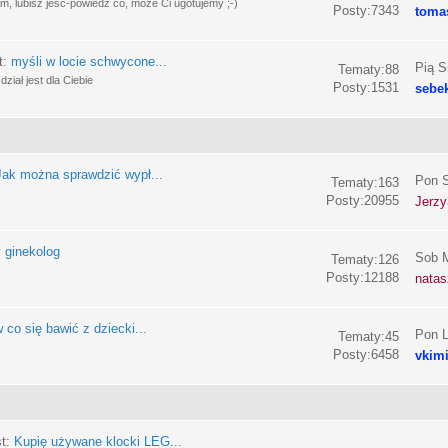
, lubisz jeść-powiedz co, może Ci ugotujemy ;-)
Posty:7343
toma
t:
myśli w locie schwycone...
Pią S
Tematy:88
ział jest dla Ciebie
Posty:1531
sebe
Jak można sprawdzić wypł...
Pon S
Tematy:163
Posty:20955
Jerzy
 ginekolog
Sob M
Tematy:126
Posty:12188
nata
 co się bawić z dziecki...
Pon L
Tematy:45
Posty:6458
vkim
st:
Kupię używane klocki LEG...