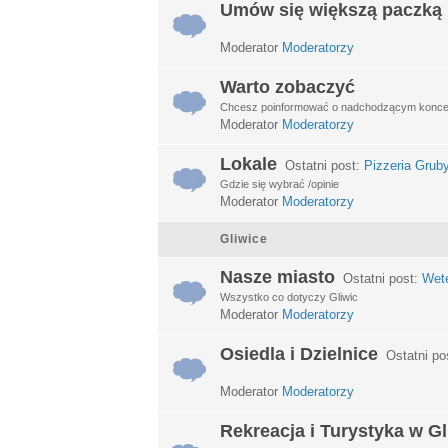
Umów się większą paczką
Moderator
Moderatorzy
Warto zobaczyć
Chcesz poinformować o nadchodzącym koncerci
Moderator
Moderatorzy
Lokale
Ostatni post:
Pizzeria Grub
Gdzie się wybrać /opinie
Moderator
Moderatorzy
Gliwice
Nasze miasto
Ostatni post:
Wet
Wszystko co dotyczy Gliwic
Moderator
Moderatorzy
Osiedla i Dzielnice
Ostatni po
Moderator
Moderatorzy
Rekreacja i Turystyka w G