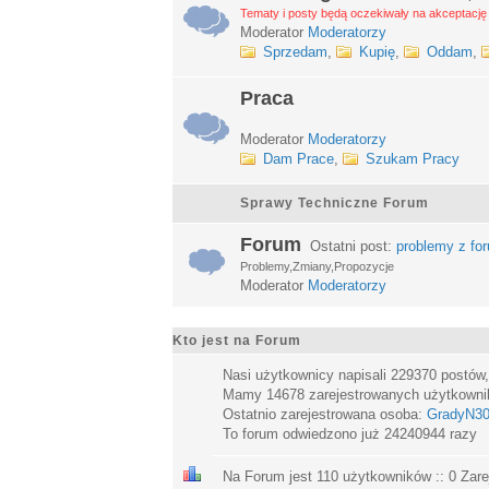
Tematy i posty będą oczekiwały na akceptację 
Moderator
Moderatorzy
Sprzedam
,
Kupię
,
Oddam
,
Praca
Moderator
Moderatorzy
Dam Prace
,
Szukam Pracy
Sprawy Techniczne Forum
Forum
Ostatni post:
problemy z fo
Problemy,Zmiany,Propozycje
Moderator
Moderatorzy
Kto jest na Forum
Nasi użytkownicy napisali
229370
postów
Mamy
14678
zarejestrowanych użytkown
Ostatnio zarejestrowana osoba:
GradyN3
To forum odwiedzono już
24240944
razy
Na Forum jest
110
użytkowników :: 0 Zare