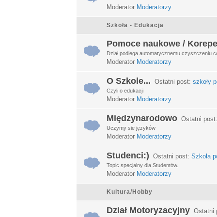
Moderator
Moderatorzy
Szkoła - Edukacja
Pomoce naukowe / Korepe
Dział podlega automatycznemu czyszczeniu c
Moderator
Moderatorzy
O Szkole...
Ostatni post:
szkoły p
Czyli o edukacji
Moderator
Moderatorzy
Międzynarodowo
Ostatni post
Uczymy sie języków
Moderator
Moderatorzy
Studenci:)
Ostatni post:
Szkoła po
Topic specjalny dla Studentów.
Moderator
Moderatorzy
Kultura/Hobby
Dział Motoryzacyjny
Ostatni 