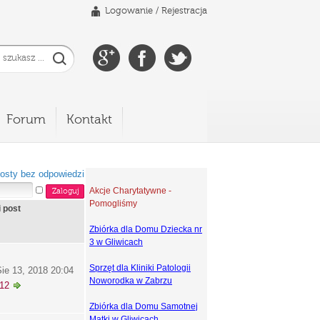
Logowanie
/
Rejestracja
Forum
Kontakt
osty bez odpowiedzi
Akcje Charytatywne -
Pomogliśmy
i post
Zbiórka dla Domu Dziecka nr
3 w Gliwicach
Sprzęt dla Kliniki Patologii
ie 13, 2018 20:04
Noworodka w Zabrzu
k12
Zbiórka dla Domu Samotnej
Matki w Gliwicach