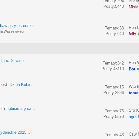
Nie G
Tematy:204
Posty:5440
Misia
baw przy przedszk...
Pon L
Tematy:33
nia.Wasze uwagi
Posty:940
felix
iatra Gliwice
Pon W
Tematy:342
Posty:45110
Bot
post:
Dzień Kobiet
Wto M
Tematy:15
Posty:2886
toma
, lubicie się cz...
Sro K
Tematy:75
Posty:5578
agus
ydenckie 2015...
Czw M
Tematy:43