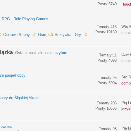
Posty:6740
Hooc
:
RPG - Role Playing Games...
Wto K
Tematy:413
Posty:19160
miras
Ciekawe Strony
,
Gsm
,
Rozrywka - Gry
,
iązka
Ostatni post:
aktualnie czytam
Czw K
Tematy:11
Posty:4098
miras
e pasje/hobby
Sro S
Tematy:95
Posty:5904
compf
bory do Śląskiej Akade...
Pią L
Tematy:206
Posty:10636
jezyk
rownies
Pią L
Tematy:98