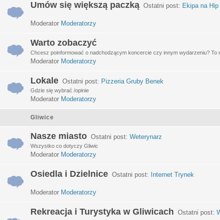
Umów się większą paczką
Ostatni post:
Ekipa na Hip
Moderator
Moderatorzy
Warto zobaczyć
Chcesz poinformować o nadchodzącym koncercie czy innym wydarzeniu? To miej
Moderator
Moderatorzy
Lokale
Ostatni post:
Pizzeria Gruby Benek
Gdzie się wybrać /opinie
Moderator
Moderatorzy
Gliwice
Nasze miasto
Ostatni post:
Weterynarz
Wszystko co dotyczy Gliwic
Moderator
Moderatorzy
Osiedla i Dzielnice
Ostatni post:
Internet Trynek
Moderator
Moderatorzy
Rekreacja i Turystyka w Gliwicach
Ostatni post:
W