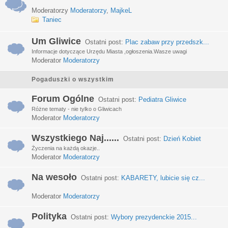
Moderatorzy
Moderatorzy
,
MajkeL
Taniec
Um Gliwice
Ostatni post:
Plac zabaw przy przedszk...
Informacje dotyczące Urzędu Miasta ,ogłoszenia.Wasze uwagi
Moderator
Moderatorzy
Pogaduszki o wszystkim
Forum Ogólne
Ostatni post:
Pediatra Gliwice
Różne tematy - nie tylko o Gliwicach
Moderator
Moderatorzy
Wszystkiego Naj......
Ostatni post:
Dzień Kobiet
Życzenia na każdą okazje..
Moderator
Moderatorzy
Na wesoło
Ostatni post:
KABARETY, lubicie się cz...
Moderator
Moderatorzy
Polityka
Ostatni post:
Wybory prezydenckie 2015...