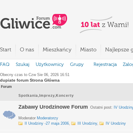
Start
O nas
Mieszkańcy
Miasto
Najlepsze g
FAQ
Szukaj
Użytkownicy
Grupy
Rejestracja
Zalo
Obecny czas to Czw Sie 06, 2026 16:51
dupiate forum Strona Główna
Forum
Spotkania,Imprezy,Koncerty
Zabawy Urodzinowe Forum
Ostatni post:
IV Urodzin
Moderator
Moderatorzy
II Urodziny -27 maja 2006
,
III Urodziny
,
IV Urodziny