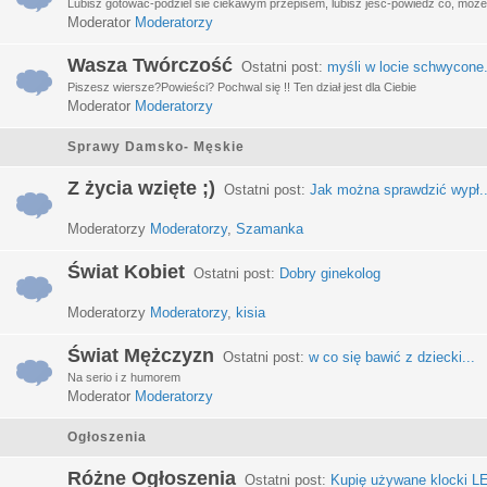
Lubisz gotować-podziel sie ciekawym przepisem, lubisz jeść-powiedz co, może 
Moderator
Moderatorzy
Wasza Twórczość
Ostatni post:
myśli w locie schwycone.
Piszesz wiersze?Powieści? Pochwal się !! Ten dział jest dla Ciebie
Moderator
Moderatorzy
Sprawy Damsko- Męskie
Z życia wzięte ;)
Ostatni post:
Jak można sprawdzić wypł..
Moderatorzy
Moderatorzy
,
Szamanka
Świat Kobiet
Ostatni post:
Dobry ginekolog
Moderatorzy
Moderatorzy
,
kisia
Świat Mężczyzn
Ostatni post:
w co się bawić z dziecki...
Na serio i z humorem
Moderator
Moderatorzy
Ogłoszenia
Różne Ogłoszenia
Ostatni post:
Kupię używane klocki LE