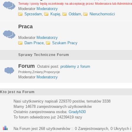
Tematy i posty będą oczekiwały na akceptację przez Moderatora lub Administra
Moderator
Moderatorzy
Sprzedam
,
Kupię
,
Oddam
,
Nieruchomości
Praca
Moderator
Moderatorzy
Dam Prace
,
Szukam Pracy
Sprawy Techniczne Forum
Forum
Ostatni post:
problemy z forum
Problemy,Zmiany,Propozycje
Moderator
Moderatorzy
Kto jest na Forum
Nasi użytkownicy napisali
229370
postów, tematów
3338
Mamy
14678
zarejestrowanych użytkowników
Ostatnio zarejestrowana osoba:
GradyN30
To forum odwiedzono już
24239419
razy
Na Forum jest
268
użytkowników :: 0 Zarejestrowanych, 0 Ukrytych i