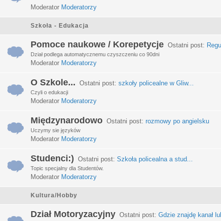
Moderator
Moderatorzy
Szkoła - Edukacja
Pomoce naukowe / Korepetycje
Ostatni post:
Regu
Dział podlega automatycznemu czyszczeniu co 90dni
Moderator
Moderatorzy
O Szkole...
Ostatni post:
szkoły policealne w Gliw...
Czyli o edukacji
Moderator
Moderatorzy
Międzynarodowo
Ostatni post:
rozmowy po angielsku
Uczymy sie języków
Moderator
Moderatorzy
Studenci:)
Ostatni post:
Szkoła policealna a stud...
Topic specjalny dla Studentów.
Moderator
Moderatorzy
Kultura/Hobby
Dział Motoryzacyjny
Ostatni post:
Gdzie znajdę kanał lub