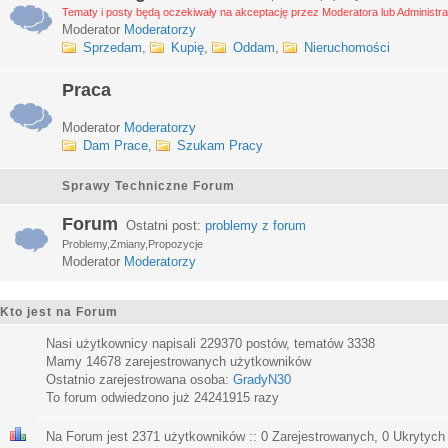
Tematy i posty będą oczekiwały na akceptację przez Moderatora lub Administra
Moderator
Moderatorzy
Sprzedam
,
Kupię
,
Oddam
,
Nieruchomości
Praca
Moderator
Moderatorzy
Dam Prace
,
Szukam Pracy
Sprawy Techniczne Forum
Forum
Ostatni post:
problemy z forum
Problemy,Zmiany,Propozycje
Moderator
Moderatorzy
Kto jest na Forum
Nasi użytkownicy napisali
229370
postów, tematów
3338
Mamy
14678
zarejestrowanych użytkowników
Ostatnio zarejestrowana osoba:
GradyN30
To forum odwiedzono już
24241915
razy
Na Forum jest
2371
użytkowników :: 0 Zarejestrowanych, 0 Ukrytych