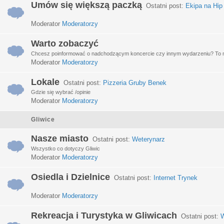
Umów się większą paczką
Ostatni post:
Ekipa na Hip
Moderator
Moderatorzy
Warto zobaczyć
Chcesz poinformować o nadchodzącym koncercie czy innym wydarzeniu? To miej
Moderator
Moderatorzy
Lokale
Ostatni post:
Pizzeria Gruby Benek
Gdzie się wybrać /opinie
Moderator
Moderatorzy
Gliwice
Nasze miasto
Ostatni post:
Weterynarz
Wszystko co dotyczy Gliwic
Moderator
Moderatorzy
Osiedla i Dzielnice
Ostatni post:
Internet Trynek
Moderator
Moderatorzy
Rekreacja i Turystyka w Gliwicach
Ostatni post:
W