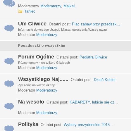
Moderatorzy
Moderatorzy
,
MajkeL
Taniec
Um Gliwice
Ostatni post:
Plac zabaw przy przedszk...
Informacje dotyczące Urzędu Miasta ,ogłoszenia.Wasze uwagi
Moderator
Moderatorzy
Pogaduszki o wszystkim
Forum Ogólne
Ostatni post:
Pediatra Gliwice
Różne tematy - nie tylko o Gliwicach
Moderator
Moderatorzy
Wszystkiego Naj......
Ostatni post:
Dzień Kobiet
Życzenia na każdą okazje..
Moderator
Moderatorzy
Na wesoło
Ostatni post:
KABARETY, lubicie się cz...
Moderator
Moderatorzy
Polityka
Ostatni post:
Wybory prezydenckie 2015...