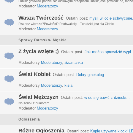
Lubisz gotować-podziel sie ciekawym przepisem, lubisz jeść-powiedz co, może 
Moderator
Moderatorzy
Wasza Twórczość
Ostatni post:
myśli w locie schwycone.
Piszesz wiersze?Powieści? Pochwal się !! Ten dział jest dla Ciebie
Moderator
Moderatorzy
Sprawy Damsko- Męskie
Z życia wzięte ;)
Ostatni post:
Jak można sprawdzić wypł..
Moderatorzy
Moderatorzy
,
Szamanka
Świat Kobiet
Ostatni post:
Dobry ginekolog
Moderatorzy
Moderatorzy
,
kisia
Świat Mężczyzn
Ostatni post:
w co się bawić z dziecki...
Na serio i z humorem
Moderator
Moderatorzy
Ogłoszenia
Różne Ogłoszenia
Ostatni post:
Kupię używane klocki LE