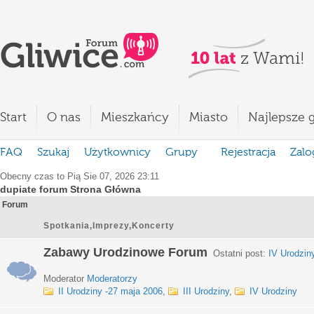
Start
O nas
Mieszkańcy
Miasto
Najlepsze g
FAQ
Szukaj
Użytkownicy
Grupy
Rejestracja
Zalo
Obecny czas to Pią Sie 07, 2026 23:11
dupiate forum Strona Główna
Forum
Spotkania,Imprezy,Koncerty
Zabawy Urodzinowe Forum
Ostatni post:
IV Urodzin
Moderator
Moderatorzy
II Urodziny -27 maja 2006
,
III Urodziny
,
IV Urodziny