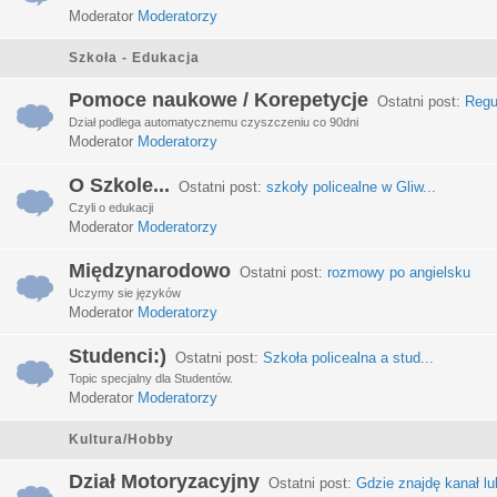
Moderator
Moderatorzy
Szkoła - Edukacja
Pomoce naukowe / Korepetycje
Ostatni post:
Regu
Dział podlega automatycznemu czyszczeniu co 90dni
Moderator
Moderatorzy
O Szkole...
Ostatni post:
szkoły policealne w Gliw...
Czyli o edukacji
Moderator
Moderatorzy
Międzynarodowo
Ostatni post:
rozmowy po angielsku
Uczymy sie języków
Moderator
Moderatorzy
Studenci:)
Ostatni post:
Szkoła policealna a stud...
Topic specjalny dla Studentów.
Moderator
Moderatorzy
Kultura/Hobby
Dział Motoryzacyjny
Ostatni post:
Gdzie znajdę kanał lub