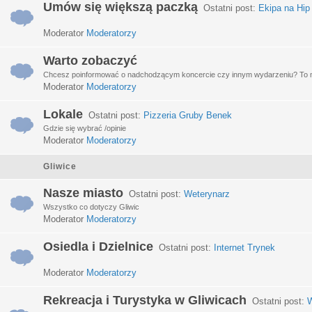
Umów się większą paczką
Ostatni post:
Ekipa na Hip
Moderator
Moderatorzy
Warto zobaczyć
Chcesz poinformować o nadchodzącym koncercie czy innym wydarzeniu? To miej
Moderator
Moderatorzy
Lokale
Ostatni post:
Pizzeria Gruby Benek
Gdzie się wybrać /opinie
Moderator
Moderatorzy
Gliwice
Nasze miasto
Ostatni post:
Weterynarz
Wszystko co dotyczy Gliwic
Moderator
Moderatorzy
Osiedla i Dzielnice
Ostatni post:
Internet Trynek
Moderator
Moderatorzy
Rekreacja i Turystyka w Gliwicach
Ostatni post:
W