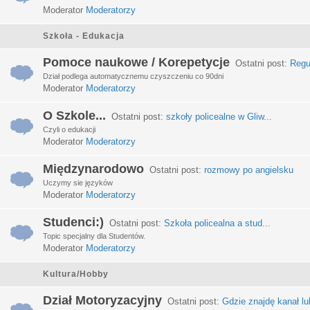
Moderator
Moderatorzy
Szkoła - Edukacja
Pomoce naukowe / Korepetycje
Ostatni post:
Regu
Dział podlega automatycznemu czyszczeniu co 90dni
Moderator
Moderatorzy
O Szkole...
Ostatni post:
szkoły policealne w Gliw...
Czyli o edukacji
Moderator
Moderatorzy
Międzynarodowo
Ostatni post:
rozmowy po angielsku
Uczymy sie języków
Moderator
Moderatorzy
Studenci:)
Ostatni post:
Szkoła policealna a stud...
Topic specjalny dla Studentów.
Moderator
Moderatorzy
Kultura/Hobby
Dział Motoryzacyjny
Ostatni post:
Gdzie znajdę kanał lub