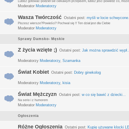
Lubisz gotować-podziel sie ciekawym przepisem, lubisz jeść-powiedz co, może 
Moderator
Moderatorzy
Wasza Twórczość
Ostatni post:
myśli w locie schwycone.
Piszesz wiersze?Powieści? Pochwal się !! Ten dział jest dla Ciebie
Moderator
Moderatorzy
Sprawy Damsko- Męskie
Z życia wzięte ;)
Ostatni post:
Jak można sprawdzić wypł..
Moderatorzy
Moderatorzy
,
Szamanka
Świat Kobiet
Ostatni post:
Dobry ginekolog
Moderatorzy
Moderatorzy
,
kisia
Świat Mężczyzn
Ostatni post:
w co się bawić z dziecki...
Na serio i z humorem
Moderator
Moderatorzy
Ogłoszenia
Różne Ogłoszenia
Ostatni post:
Kupię używane klocki LE