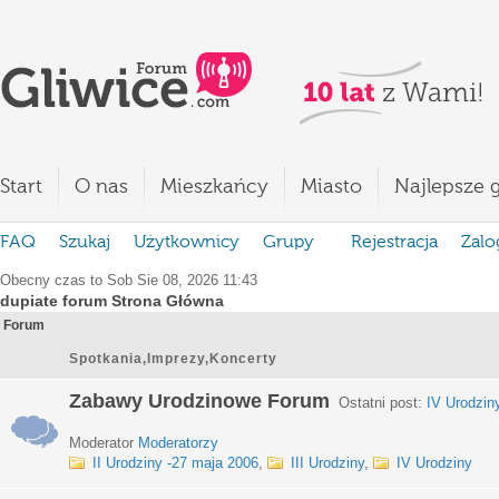
Start
O nas
Mieszkańcy
Miasto
Najlepsze g
FAQ
Szukaj
Użytkownicy
Grupy
Rejestracja
Zalo
Obecny czas to Sob Sie 08, 2026 11:43
dupiate forum Strona Główna
Forum
Spotkania,Imprezy,Koncerty
Zabawy Urodzinowe Forum
Ostatni post:
IV Urodzin
Moderator
Moderatorzy
II Urodziny -27 maja 2006
,
III Urodziny
,
IV Urodziny