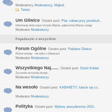
Moderatorzy
Moderatorzy
,
MajkeL
Taniec
Um Gliwice
Ostatni post:
Plac zabaw przy przedszk...
Informacje dotyczące Urzędu Miasta ,ogłoszenia.Wasze uwagi
Moderator
Moderatorzy
Pogaduszki o wszystkim
Forum Ogólne
Ostatni post:
Pediatra Gliwice
Różne tematy - nie tylko o Gliwicach
Moderator
Moderatorzy
Wszystkiego Naj......
Ostatni post:
Dzień Kobiet
Życzenia na każdą okazje..
Moderator
Moderatorzy
Na wesoło
Ostatni post:
KABARETY, lubicie się cz...
Moderator
Moderatorzy
Polityka
Ostatni post:
Wybory prezydenckie 2015...