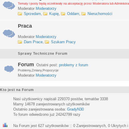
Tematy i posty będą oczekiwały na akceptację przez Moderatora lub Administra
Moderator
Moderatorzy
Sprzedam
,
Kupię
,
Oddam
,
Nieruchomości
Praca
Moderator
Moderatorzy
Dam Prace
,
Szukam Pracy
Sprawy Techniczne Forum
Forum
Ostatni post:
problemy z forum
Problemy,Zmiany,Propozycje
Moderator
Moderatorzy
Kto jest na Forum
Nasi użytkownicy napisali
229370
postów, tematów
3338
Mamy
14678
zarejestrowanych użytkowników
Ostatnio zarejestrowana osoba:
GradyN30
To forum odwiedzono już
24242799
razy
Na Forum jest
627
użytkowników :: 0 Zarejestrowanych, 0 Ukrytych i