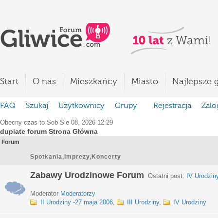
Start
O nas
Mieszkańcy
Miasto
Najlepsze g
FAQ
Szukaj
Użytkownicy
Grupy
Rejestracja
Zalo
Obecny czas to Sob Sie 08, 2026 12:29
dupiate forum Strona Główna
Forum
Spotkania,Imprezy,Koncerty
Zabawy Urodzinowe Forum
Ostatni post:
IV Urodzin
Moderator
Moderatorzy
II Urodziny -27 maja 2006
,
III Urodziny
,
IV Urodziny