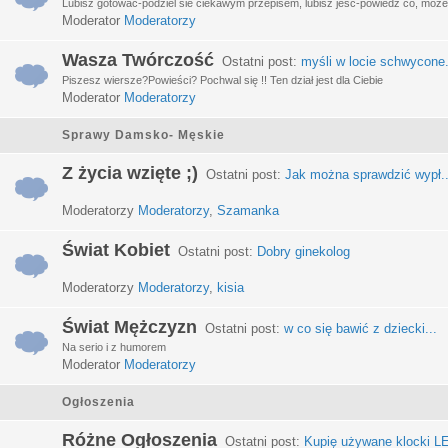
Lubisz gotować-podziel sie ciekawym przepisem, lubisz jeść-powiedz co, może 
Moderator
Moderatorzy
Wasza Twórczość
Ostatni post:
myśli w locie schwycone.
Piszesz wiersze?Powieści? Pochwal się !! Ten dział jest dla Ciebie
Moderator
Moderatorzy
Sprawy Damsko- Męskie
Z życia wzięte ;)
Ostatni post:
Jak można sprawdzić wypł..
Moderatorzy
Moderatorzy
,
Szamanka
Świat Kobiet
Ostatni post:
Dobry ginekolog
Moderatorzy
Moderatorzy
,
kisia
Świat Mężczyzn
Ostatni post:
w co się bawić z dziecki...
Na serio i z humorem
Moderator
Moderatorzy
Ogłoszenia
Różne Ogłoszenia
Ostatni post:
Kupię używane klocki LE