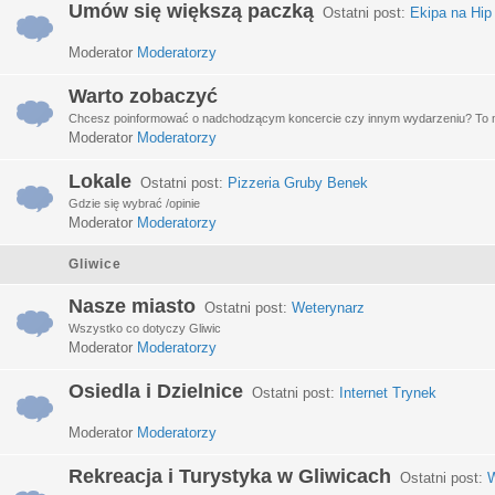
Umów się większą paczką
Ostatni post:
Ekipa na Hip
Moderator
Moderatorzy
Warto zobaczyć
Chcesz poinformować o nadchodzącym koncercie czy innym wydarzeniu? To miej
Moderator
Moderatorzy
Lokale
Ostatni post:
Pizzeria Gruby Benek
Gdzie się wybrać /opinie
Moderator
Moderatorzy
Gliwice
Nasze miasto
Ostatni post:
Weterynarz
Wszystko co dotyczy Gliwic
Moderator
Moderatorzy
Osiedla i Dzielnice
Ostatni post:
Internet Trynek
Moderator
Moderatorzy
Rekreacja i Turystyka w Gliwicach
Ostatni post:
W