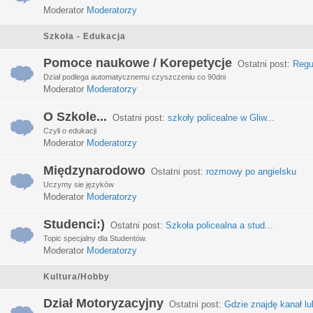
Moderator
Moderatorzy
Szkoła - Edukacja
Pomoce naukowe / Korepetycje
Ostatni post:
Regu
Dział podlega automatycznemu czyszczeniu co 90dni
Moderator
Moderatorzy
O Szkole...
Ostatni post:
szkoły policealne w Gliw...
Czyli o edukacji
Moderator
Moderatorzy
Międzynarodowo
Ostatni post:
rozmowy po angielsku
Uczymy sie języków
Moderator
Moderatorzy
Studenci:)
Ostatni post:
Szkoła policealna a stud...
Topic specjalny dla Studentów.
Moderator
Moderatorzy
Kultura/Hobby
Dział Motoryzacyjny
Ostatni post:
Gdzie znajdę kanał lub