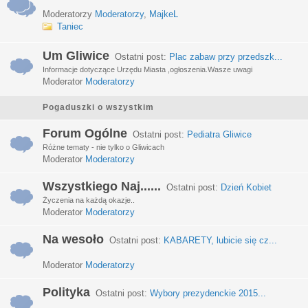
Moderatorzy
Moderatorzy
,
MajkeL
Taniec
Um Gliwice
Ostatni post:
Plac zabaw przy przedszk...
Informacje dotyczące Urzędu Miasta ,ogłoszenia.Wasze uwagi
Moderator
Moderatorzy
Pogaduszki o wszystkim
Forum Ogólne
Ostatni post:
Pediatra Gliwice
Różne tematy - nie tylko o Gliwicach
Moderator
Moderatorzy
Wszystkiego Naj......
Ostatni post:
Dzień Kobiet
Życzenia na każdą okazje..
Moderator
Moderatorzy
Na wesoło
Ostatni post:
KABARETY, lubicie się cz...
Moderator
Moderatorzy
Polityka
Ostatni post:
Wybory prezydenckie 2015...