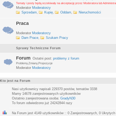
Tematy i posty będą oczekiwały na akceptację przez Moderatora lub Administra
Moderator
Moderatorzy
Sprzedam
,
Kupię
,
Oddam
,
Nieruchomości
Praca
Moderator
Moderatorzy
Dam Prace
,
Szukam Pracy
Sprawy Techniczne Forum
Forum
Ostatni post:
problemy z forum
Problemy,Zmiany,Propozycje
Moderator
Moderatorzy
Kto jest na Forum
Nasi użytkownicy napisali
229370
postów, tematów
3338
Mamy
14678
zarejestrowanych użytkowników
Ostatnio zarejestrowana osoba:
GradyN30
To forum odwiedzono już
24242844
razy
Na Forum jest
4149
użytkowników :: 0 Zarejestrowanych, 0 Ukrytych