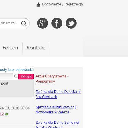
Logowanie
/
Rejestracja
Forum
Kontakt
osty bez odpowiedzi
Akcje Charytatywne -
Pomogliśmy
i post
Zbiórka dla Domu Dziecka nr
3 w Gliwicach
Sprzęt dla Kliniki Patologii
ie 13, 2018 20:04
Noworodka w Zabrzu
k12
Zbiórka dla Domu Samotnej
Matki w Gliwicach