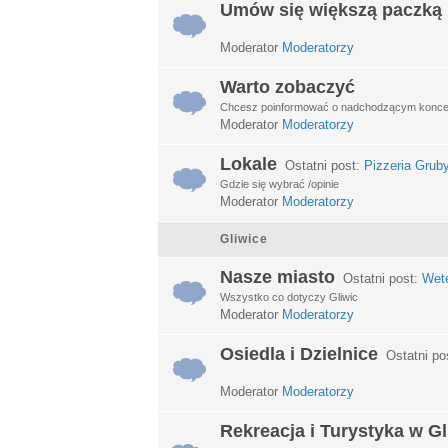
Umów się większą paczką
Moderator
Moderatorzy
Warto zobaczyć
Chcesz poinformować o nadchodzącym koncerci
Moderator
Moderatorzy
Lokale
Ostatni post:
Pizzeria Grub
Gdzie się wybrać /opinie
Moderator
Moderatorzy
Gliwice
Nasze miasto
Ostatni post:
Wet
Wszystko co dotyczy Gliwic
Moderator
Moderatorzy
Osiedla i Dzielnice
Ostatni po
Moderator
Moderatorzy
Rekreacja i Turystyka w G