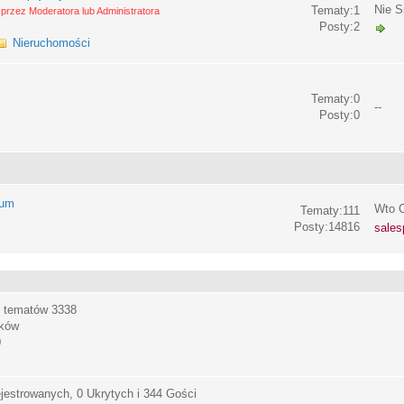
Nie S
Tematy:1
przez Moderatora lub Administratora
Posty:2
Nieruchomości
Tematy:0
--
Posty:0
rum
Wto C
Tematy:111
Posty:14816
sales
, tematów
3338
ików
0
jestrowanych, 0 Ukrytych i 344 Gości