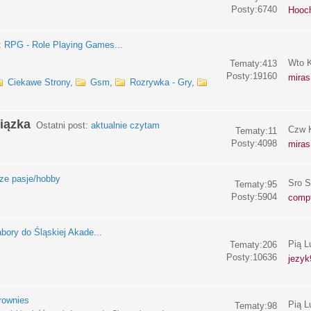
Posty:6740
Hooc
:
RPG - Role Playing Games...
Wto K
Tematy:413
Posty:19160
miras
Ciekawe Strony
,
Gsm
,
Rozrywka - Gry
,
iązka
Ostatni post:
aktualnie czytam
Czw K
Tematy:11
Posty:4098
miras
e pasje/hobby
Sro S
Tematy:95
Posty:5904
compf
bory do Śląskiej Akade...
Pią L
Tematy:206
Posty:10636
jezyk
rownies
Pią L
Tematy:98