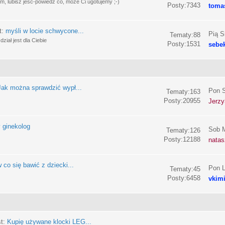
, lubisz jeść-powiedz co, może Ci ugotujemy ;-)
Posty:7343
toma
t:
myśli w locie schwycone...
Pią S
Tematy:88
ział jest dla Ciebie
Posty:1531
sebe
Jak można sprawdzić wypł...
Pon S
Tematy:163
Posty:20955
Jerzy
 ginekolog
Sob M
Tematy:126
Posty:12188
nata
 co się bawić z dziecki...
Pon L
Tematy:45
Posty:6458
vkim
st:
Kupię używane klocki LEG...