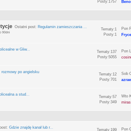
Posty:1757
Beno
tycje
Ostatni post:
Regulamin zamieszczania ...
Pon P
Tematy:1
o 90dni
Posty:1
Fryc
olicealne w Gliw...
Pon L
Tematy:137
Posty:5055
cosin
:
rozmowy po angielsku
Sob C
Tematy:12
Posty:701
azrae
licealna a stud...
Wto K
Tematy:57
Posty:349
miras
post:
Gdzie znajdę kanał lub r...
Pon C
Tematy:199