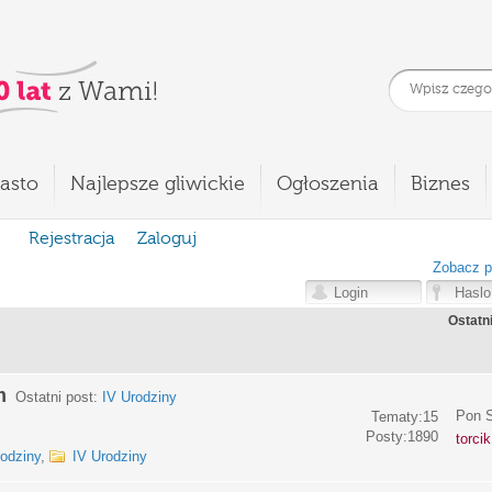
asto
Najlepsze gliwickie
Ogłoszenia
Biznes
Rejestracja
Zaloguj
Zobacz p
Ostatn
m
Ostatni post:
IV Urodziny
Pon S
Tematy:15
Posty:1890
torci
rodziny
,
IV Urodziny