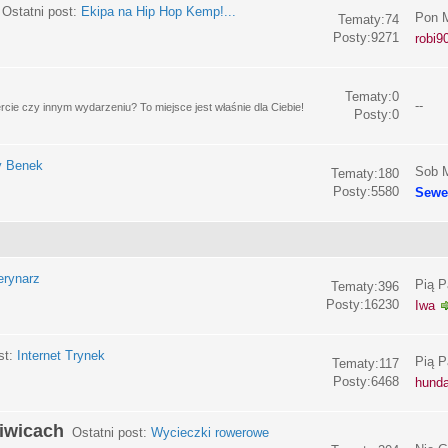
Ostatni post:
Ekipa na Hip Hop Kemp!...
Pon M
Tematy:74
Posty:9271
robi9
Tematy:0
--
e czy innym wydarzeniu? To miejsce jest właśnie dla Ciebie!
Posty:0
y Benek
Sob M
Tematy:180
Posty:5580
Sewe
erynarz
Pią P
Tematy:396
Posty:16230
Iwa
st:
Internet Trynek
Pią P
Tematy:117
Posty:6468
hund
liwicach
Ostatni post:
Wycieczki rowerowe