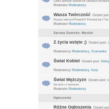
Lubisz gotować-podziel sie ciekawym przepisem
Moderator
Moderatorzy
Wasza Twórczość
Ostatni pos
Piszesz wiersze?Powieści? Pochwal się !! Ten d
Moderator
Moderatorzy
Sprawy Damsko- Męskie
Z życia wzięte ;)
Ostatni post:
Moderatorzy
Moderatorzy
,
Szamanka
Świat Kobiet
Ostatni post:
Dobry
Moderatorzy
Moderatorzy
,
kisia
Świat Mężczyzn
Ostatni post:
w
Na serio i z humorem
Moderator
Moderatorzy
Ogłoszenia
Różne Ogłoszenia
Ostatni po