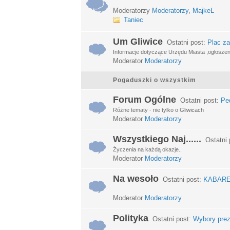
Moderatorzy
Moderatorzy
,
MajkeL
Taniec
Um Gliwice
Ostatni post:
Plac za
Informacje dotyczące Urzędu Miasta ,ogłosze
Moderator
Moderatorzy
Pogaduszki o wszystkim
Forum Ogólne
Ostatni post:
Ped
Różne tematy - nie tylko o Gliwicach
Moderator
Moderatorzy
Wszystkiego Naj......
Ostatni 
Życzenia na każdą okazje..
Moderator
Moderatorzy
Na wesoło
Ostatni post:
KABARETY
Moderator
Moderatorzy
Polityka
Ostatni post:
Wybory prez