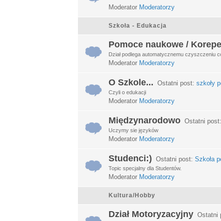
Moderator
Moderatorzy
Szkoła - Edukacja
Pomoce naukowe / Korepe
Dział podlega automatycznemu czyszczeniu c
Moderator
Moderatorzy
O Szkole...
Ostatni post:
szkoły p
Czyli o edukacji
Moderator
Moderatorzy
Międzynarodowo
Ostatni post
Uczymy sie języków
Moderator
Moderatorzy
Studenci:)
Ostatni post:
Szkoła po
Topic specjalny dla Studentów.
Moderator
Moderatorzy
Kultura/Hobby
Dział Motoryzacyjny
Ostatni 