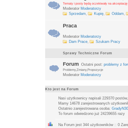
Tematy i posty będą oczekiwały na akceptację 
Moderator
Moderatorzy
Sprzedam
,
Kupię
,
Oddam
,
Praca
Moderator
Moderatorzy
Dam Prace
,
Szukam Pracy
Sprawy Techniczne Forum
Forum
Ostatni post:
problemy z fo
Problemy,Zmiany,Propozycje
Moderator
Moderatorzy
Kto jest na Forum
Nasi użytkownicy napisali
229370
postów
Mamy
14678
zarejestrowanych użytkown
Ostatnio zarejestrowana osoba:
GradyN3
To forum odwiedzono już
24239655
razy
Na Forum jest
344
użytkowników :: 0 Zare