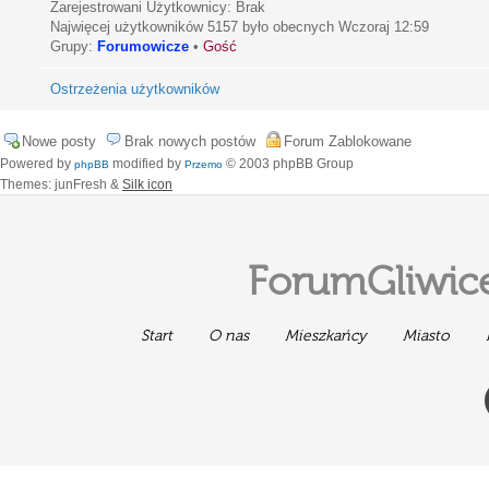
Zarejestrowani Użytkownicy: Brak
Najwięcej użytkowników
5157
było obecnych Wczoraj 12:59
Grupy:
Forumowicze
•
Gość
Ostrzeżenia użytkowników
Nowe posty
Brak nowych postów
Forum Zablokowane
Powered by
modified by
© 2003 phpBB Group
phpBB
Przemo
Themes: junFresh &
Silk icon
ForumGliwice
Start
O nas
Mieszkańcy
Miasto