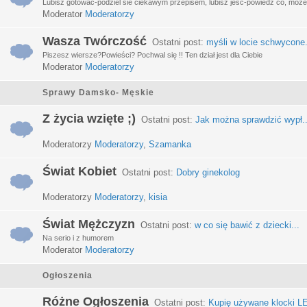
Lubisz gotować-podziel sie ciekawym przepisem, lubisz jeść-powiedz co, może 
Moderator
Moderatorzy
Wasza Twórczość
Ostatni post:
myśli w locie schwycone.
Piszesz wiersze?Powieści? Pochwal się !! Ten dział jest dla Ciebie
Moderator
Moderatorzy
Sprawy Damsko- Męskie
Z życia wzięte ;)
Ostatni post:
Jak można sprawdzić wypł..
Moderatorzy
Moderatorzy
,
Szamanka
Świat Kobiet
Ostatni post:
Dobry ginekolog
Moderatorzy
Moderatorzy
,
kisia
Świat Mężczyzn
Ostatni post:
w co się bawić z dziecki...
Na serio i z humorem
Moderator
Moderatorzy
Ogłoszenia
Różne Ogłoszenia
Ostatni post:
Kupię używane klocki LE