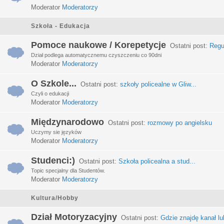
Moderator
Moderatorzy
Szkoła - Edukacja
Pomoce naukowe / Korepetycje
Ostatni post:
Regu
Dział podlega automatycznemu czyszczeniu co 90dni
Moderator
Moderatorzy
O Szkole...
Ostatni post:
szkoły policealne w Gliw...
Czyli o edukacji
Moderator
Moderatorzy
Międzynarodowo
Ostatni post:
rozmowy po angielsku
Uczymy sie języków
Moderator
Moderatorzy
Studenci:)
Ostatni post:
Szkoła policealna a stud...
Topic specjalny dla Studentów.
Moderator
Moderatorzy
Kultura/Hobby
Dział Motoryzacyjny
Ostatni post:
Gdzie znajdę kanał lub