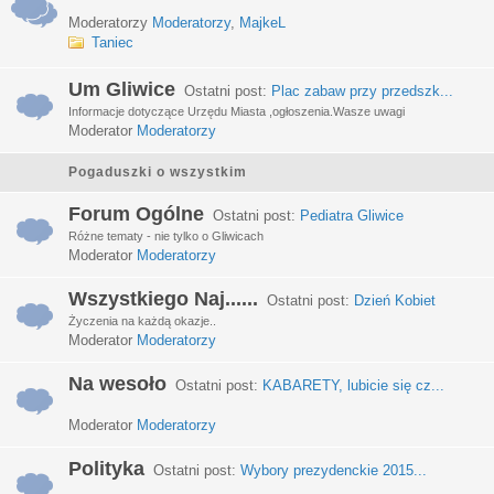
Moderatorzy
Moderatorzy
,
MajkeL
Taniec
Um Gliwice
Ostatni post:
Plac zabaw przy przedszk...
Informacje dotyczące Urzędu Miasta ,ogłoszenia.Wasze uwagi
Moderator
Moderatorzy
Pogaduszki o wszystkim
Forum Ogólne
Ostatni post:
Pediatra Gliwice
Różne tematy - nie tylko o Gliwicach
Moderator
Moderatorzy
Wszystkiego Naj......
Ostatni post:
Dzień Kobiet
Życzenia na każdą okazje..
Moderator
Moderatorzy
Na wesoło
Ostatni post:
KABARETY, lubicie się cz...
Moderator
Moderatorzy
Polityka
Ostatni post:
Wybory prezydenckie 2015...