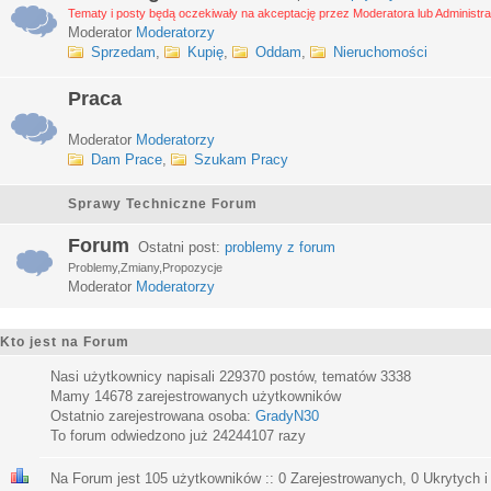
Tematy i posty będą oczekiwały na akceptację przez Moderatora lub Administra
Moderator
Moderatorzy
Sprzedam
,
Kupię
,
Oddam
,
Nieruchomości
Praca
Moderator
Moderatorzy
Dam Prace
,
Szukam Pracy
Sprawy Techniczne Forum
Forum
Ostatni post:
problemy z forum
Problemy,Zmiany,Propozycje
Moderator
Moderatorzy
Kto jest na Forum
Nasi użytkownicy napisali
229370
postów, tematów
3338
Mamy
14678
zarejestrowanych użytkowników
Ostatnio zarejestrowana osoba:
GradyN30
To forum odwiedzono już
24244107
razy
Na Forum jest
105
użytkowników :: 0 Zarejestrowanych, 0 Ukrytych i