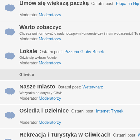
Umów się większą paczką
Ostatni post:
Ekipa na Hip
Moderator
Moderatorzy
Warto zobaczyć
Chcesz poinformować o nadchodzącym koncercie czy innym wydarzeniu? To miej
Moderator
Moderatorzy
Lokale
Ostatni post:
Pizzeria Gruby Benek
Gdzie się wybrać /opinie
Moderator
Moderatorzy
Gliwice
Nasze miasto
Ostatni post:
Weterynarz
Wszystko co dotyczy Gliwic
Moderator
Moderatorzy
Osiedla i Dzielnice
Ostatni post:
Internet Trynek
Moderator
Moderatorzy
Rekreacja i Turystyka w Gliwicach
Ostatni post:
W