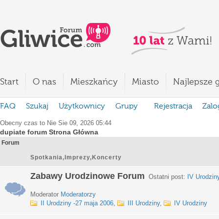
Start
O nas
Mieszkańcy
Miasto
Najlepsze g
FAQ
Szukaj
Użytkownicy
Grupy
Rejestracja
Zalo
Obecny czas to Nie Sie 09, 2026 05:44
dupiate forum Strona Główna
Forum
Spotkania,Imprezy,Koncerty
Zabawy Urodzinowe Forum
Ostatni post:
IV Urodzin
Moderator
Moderatorzy
II Urodziny -27 maja 2006
,
III Urodziny
,
IV Urodziny