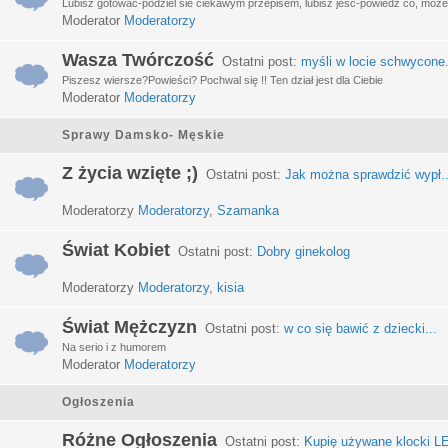
Lubisz gotować-podziel sie ciekawym przepisem, lubisz jeść-powiedz co, może 
Moderator
Moderatorzy
Wasza Twórczość
Ostatni post:
myśli w locie schwycone.
Piszesz wiersze?Powieści? Pochwal się !! Ten dział jest dla Ciebie
Moderator
Moderatorzy
Sprawy Damsko- Męskie
Z życia wzięte ;)
Ostatni post:
Jak można sprawdzić wypł..
Moderatorzy
Moderatorzy
,
Szamanka
Świat Kobiet
Ostatni post:
Dobry ginekolog
Moderatorzy
Moderatorzy
,
kisia
Świat Mężczyzn
Ostatni post:
w co się bawić z dziecki...
Na serio i z humorem
Moderator
Moderatorzy
Ogłoszenia
Różne Ogłoszenia
Ostatni post:
Kupię używane klocki LE