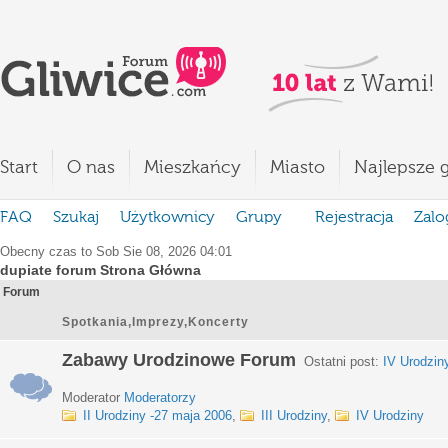
Start
O nas
Mieszkańcy
Miasto
Najlepsze g
FAQ
Szukaj
Użytkownicy
Grupy
Rejestracja
Zalo
Obecny czas to Sob Sie 08, 2026 04:01
dupiate forum Strona Główna
Forum
Spotkania,Imprezy,Koncerty
Zabawy Urodzinowe Forum
Ostatni post:
IV Urodzin
Moderator
Moderatorzy
II Urodziny -27 maja 2006
,
III Urodziny
,
IV Urodziny