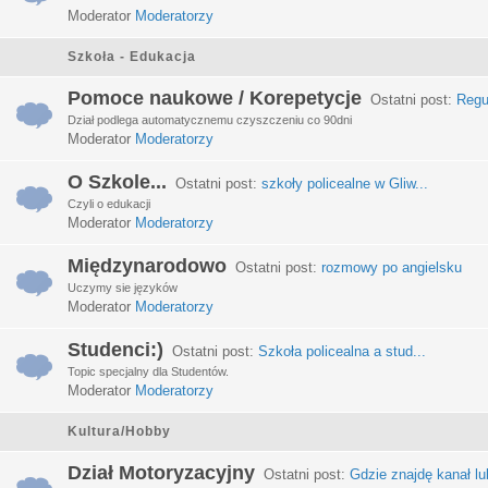
Moderator
Moderatorzy
Szkoła - Edukacja
Pomoce naukowe / Korepetycje
Ostatni post:
Regu
Dział podlega automatycznemu czyszczeniu co 90dni
Moderator
Moderatorzy
O Szkole...
Ostatni post:
szkoły policealne w Gliw...
Czyli o edukacji
Moderator
Moderatorzy
Międzynarodowo
Ostatni post:
rozmowy po angielsku
Uczymy sie języków
Moderator
Moderatorzy
Studenci:)
Ostatni post:
Szkoła policealna a stud...
Topic specjalny dla Studentów.
Moderator
Moderatorzy
Kultura/Hobby
Dział Motoryzacyjny
Ostatni post:
Gdzie znajdę kanał lub