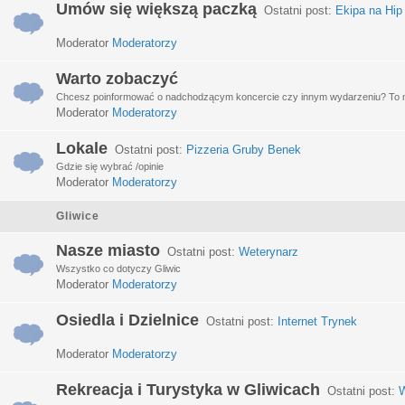
Umów się większą paczką
Ostatni post:
Ekipa na Hip
Moderator
Moderatorzy
Warto zobaczyć
Chcesz poinformować o nadchodzącym koncercie czy innym wydarzeniu? To miej
Moderator
Moderatorzy
Lokale
Ostatni post:
Pizzeria Gruby Benek
Gdzie się wybrać /opinie
Moderator
Moderatorzy
Gliwice
Nasze miasto
Ostatni post:
Weterynarz
Wszystko co dotyczy Gliwic
Moderator
Moderatorzy
Osiedla i Dzielnice
Ostatni post:
Internet Trynek
Moderator
Moderatorzy
Rekreacja i Turystyka w Gliwicach
Ostatni post:
W