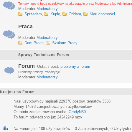
Tematy i posty będą oczekiwały na akceptację przez Moderatora lub Administra
Moderator
Moderatorzy
Sprzedam
,
Kupię
,
Oddam
,
Nieruchomości
Praca
Moderator
Moderatorzy
Dam Prace
,
Szukam Pracy
Sprawy Techniczne Forum
Forum
Ostatni post:
problemy z forum
Problemy,Zmiany,Propozycje
Moderator
Moderatorzy
Kto jest na Forum
Nasi użytkownicy napisali
229370
postów, tematów
3338
Mamy
14678
zarejestrowanych użytkowników
Ostatnio zarejestrowana osoba:
GradyN30
To forum odwiedzono już
24242249
razy
Na Forum jest
108
użytkowników :: 0 Zarejestrowanych, 0 Ukrytych i