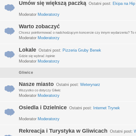
Umów się większą paczką
Ostatni post:
Ekipa na Hip
Moderator
Moderatorzy
Warto zobaczyć
Chcesz poinformować o nadchodzącym koncercie czy innym wydarzeniu? To miej
Moderator
Moderatorzy
Lokale
Ostatni post:
Pizzeria Gruby Benek
Gdzie się wybrać /opinie
Moderator
Moderatorzy
Gliwice
Nasze miasto
Ostatni post:
Weterynarz
Wszystko co dotyczy Gliwic
Moderator
Moderatorzy
Osiedla i Dzielnice
Ostatni post:
Internet Trynek
Moderator
Moderatorzy
Rekreacja i Turystyka w Gliwicach
Ostatni post:
W