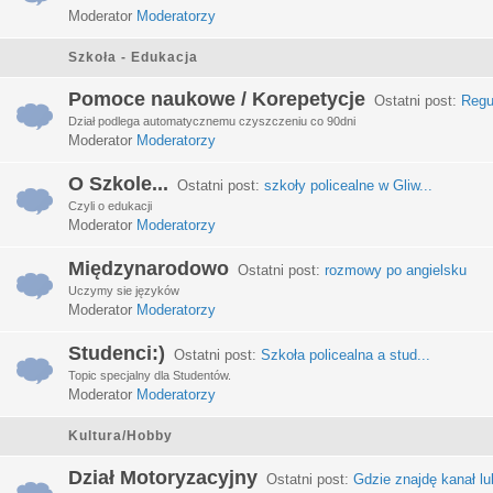
Moderator
Moderatorzy
Szkoła - Edukacja
Pomoce naukowe / Korepetycje
Ostatni post:
Regu
Dział podlega automatycznemu czyszczeniu co 90dni
Moderator
Moderatorzy
O Szkole...
Ostatni post:
szkoły policealne w Gliw...
Czyli o edukacji
Moderator
Moderatorzy
Międzynarodowo
Ostatni post:
rozmowy po angielsku
Uczymy sie języków
Moderator
Moderatorzy
Studenci:)
Ostatni post:
Szkoła policealna a stud...
Topic specjalny dla Studentów.
Moderator
Moderatorzy
Kultura/Hobby
Dział Motoryzacyjny
Ostatni post:
Gdzie znajdę kanał lub