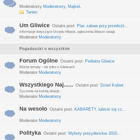
Moderatorzy
Moderatorzy
,
MajkeL
Taniec
Um Gliwice
Ostatni post:
Plac zabaw przy przedszk...
Informacje dotyczące Urzędu Miasta ,ogłoszenia.Wasze uwagi
Moderator
Moderatorzy
Pogaduszki o wszystkim
Forum Ogólne
Ostatni post:
Pediatra Gliwice
Różne tematy - nie tylko o Gliwicach
Moderator
Moderatorzy
Wszystkiego Naj......
Ostatni post:
Dzień Kobiet
Życzenia na każdą okazje..
Moderator
Moderatorzy
Na wesoło
Ostatni post:
KABARETY, lubicie się cz...
Moderator
Moderatorzy
Polityka
Ostatni post:
Wybory prezydenckie 2015...