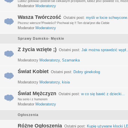
Lubisz gotować-podziel sie ciekawym przepisem, lubisz jeść-powiedz co, może 
Moderator
Moderatorzy
Wasza Twórczość
Ostatni post:
myśli w locie schwycone.
Piszesz wiersze?Powieści? Pochwal się !! Ten dział jest dla Ciebie
Moderator
Moderatorzy
Sprawy Damsko- Męskie
Z życia wzięte ;)
Ostatni post:
Jak można sprawdzić wypł..
Moderatorzy
Moderatorzy
,
Szamanka
Świat Kobiet
Ostatni post:
Dobry ginekolog
Moderatorzy
Moderatorzy
,
kisia
Świat Mężczyzn
Ostatni post:
w co się bawić z dziecki...
Na serio i z humorem
Moderator
Moderatorzy
Ogłoszenia
Różne Ogłoszenia
Ostatni post:
Kupię używane klocki LE