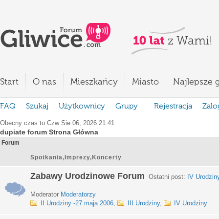
Start
O nas
Mieszkańcy
Miasto
Najlepsze g
FAQ
Szukaj
Użytkownicy
Grupy
Rejestracja
Zalo
Obecny czas to Czw Sie 06, 2026 21:41
dupiate forum Strona Główna
Forum
Spotkania,Imprezy,Koncerty
Zabawy Urodzinowe Forum
Ostatni post:
IV Urodzin
Moderator
Moderatorzy
II Urodziny -27 maja 2006
,
III Urodziny
,
IV Urodziny