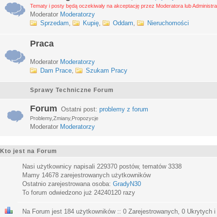
Tematy i posty będą oczekiwały na akceptację przez Moderatora lub Administra
Moderator
Moderatorzy
Sprzedam
,
Kupię
,
Oddam
,
Nieruchomości
Praca
Moderator
Moderatorzy
Dam Prace
,
Szukam Pracy
Sprawy Techniczne Forum
Forum
Ostatni post:
problemy z forum
Problemy,Zmiany,Propozycje
Moderator
Moderatorzy
Kto jest na Forum
Nasi użytkownicy napisali
229370
postów, tematów
3338
Mamy
14678
zarejestrowanych użytkowników
Ostatnio zarejestrowana osoba:
GradyN30
To forum odwiedzono już
24240120
razy
Na Forum jest
184
użytkowników :: 0 Zarejestrowanych, 0 Ukrytych i