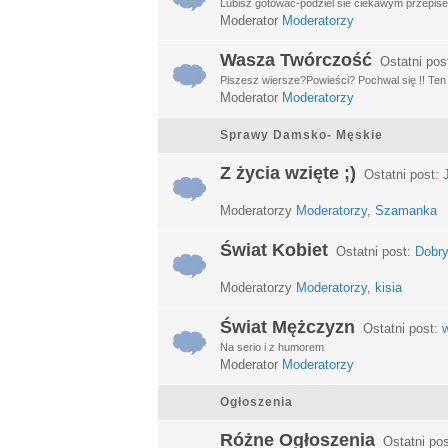
Lubisz gotować-podziel sie ciekawym przepisem
Moderator
Moderatorzy
Wasza Twórczość
Ostatni pos
Piszesz wiersze?Powieści? Pochwal się !! Ten d
Moderator
Moderatorzy
Sprawy Damsko- Męskie
Z życia wzięte ;)
Ostatni post:
Moderatorzy
Moderatorzy
,
Szamanka
Świat Kobiet
Ostatni post:
Dobry
Moderatorzy
Moderatorzy
,
kisia
Świat Mężczyzn
Ostatni post:
w
Na serio i z humorem
Moderator
Moderatorzy
Ogłoszenia
Różne Ogłoszenia
Ostatni po