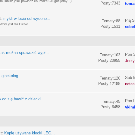
, lubisz jeść-powiedz co, może Ci ugotujemy ;-)
Posty:7343
toma
t:
myśli w locie schwycone...
Pią S
Tematy:88
ział jest dla Ciebie
Posty:1531
sebe
Jak można sprawdzić wypł...
Pon S
Tematy:163
Posty:20955
Jerzy
 ginekolog
Sob M
Tematy:126
Posty:12188
nata
 co się bawić z dziecki...
Pon L
Tematy:45
Posty:6458
vkim
st:
Kupię używane klocki LEG...