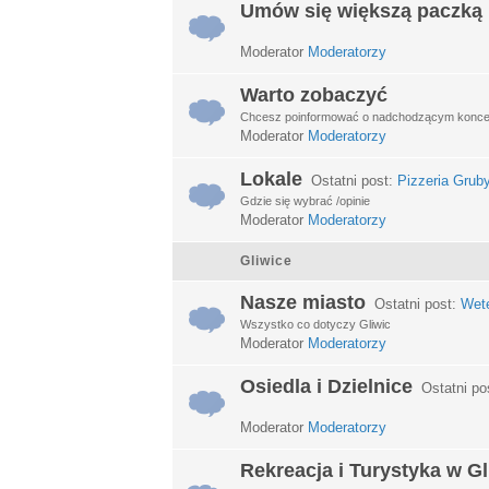
Umów się większą paczką
Moderator
Moderatorzy
Warto zobaczyć
Chcesz poinformować o nadchodzącym koncerci
Moderator
Moderatorzy
Lokale
Ostatni post:
Pizzeria Grub
Gdzie się wybrać /opinie
Moderator
Moderatorzy
Gliwice
Nasze miasto
Ostatni post:
Wet
Wszystko co dotyczy Gliwic
Moderator
Moderatorzy
Osiedla i Dzielnice
Ostatni po
Moderator
Moderatorzy
Rekreacja i Turystyka w G