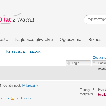
asto
Najlepsze gliwickie
Ogłoszenia
Biznes
Rejestracja
Zaloguj
Zobacz p
Ostatn
m
Ostatni post:
IV Urodziny
Pon S
Tematy:15
Posty:1890
torci
rodziny
,
IV Urodziny