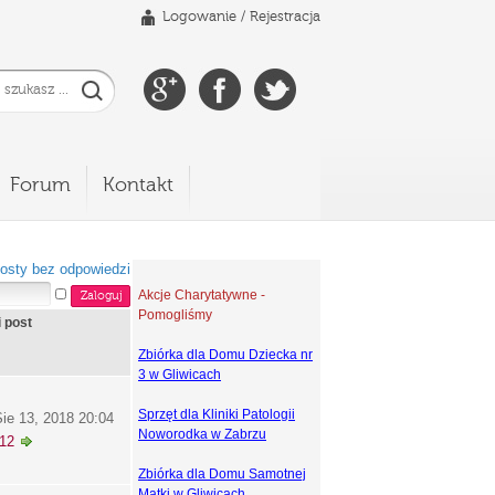
Logowanie
/
Rejestracja
Forum
Kontakt
osty bez odpowiedzi
Akcje Charytatywne -
Pomogliśmy
i post
Zbiórka dla Domu Dziecka nr
3 w Gliwicach
Sprzęt dla Kliniki Patologii
ie 13, 2018 20:04
Noworodka w Zabrzu
k12
Zbiórka dla Domu Samotnej
Matki w Gliwicach