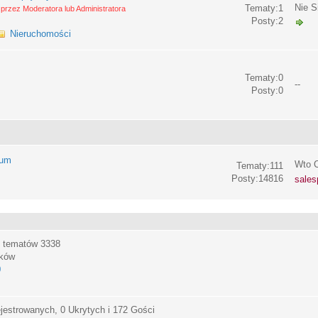
Nie S
Tematy:1
przez Moderatora lub Administratora
Posty:2
Nieruchomości
Tematy:0
--
Posty:0
rum
Wto C
Tematy:111
Posty:14816
sales
, tematów
3338
ików
0
jestrowanych, 0 Ukrytych i 172 Gości