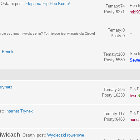
Ostatni post:
Ekipa na Hip Hop Kemp!...
Pon M
Tematy:74
Posty:9271
robi9
Tematy:0
--
e czy innym wydarzeniu? To miejsce jest właśnie dla Ciebie!
Posty:0
y Benek
Sob M
Tematy:180
Posty:5580
Sewe
erynarz
Pią P
Tematy:396
Posty:16230
Iwa
st:
Internet Trynek
Pią P
Tematy:117
Posty:6468
hund
liwicach
Ostatni post:
Wycieczki rowerowe