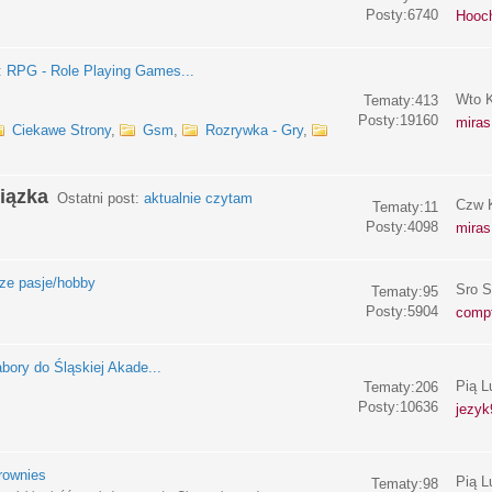
Posty:6740
Hooc
:
RPG - Role Playing Games...
Wto K
Tematy:413
Posty:19160
miras
Ciekawe Strony
,
Gsm
,
Rozrywka - Gry
,
iązka
Ostatni post:
aktualnie czytam
Czw K
Tematy:11
Posty:4098
miras
e pasje/hobby
Sro S
Tematy:95
Posty:5904
compf
bory do Śląskiej Akade...
Pią L
Tematy:206
Posty:10636
jezyk
rownies
Pią L
Tematy:98