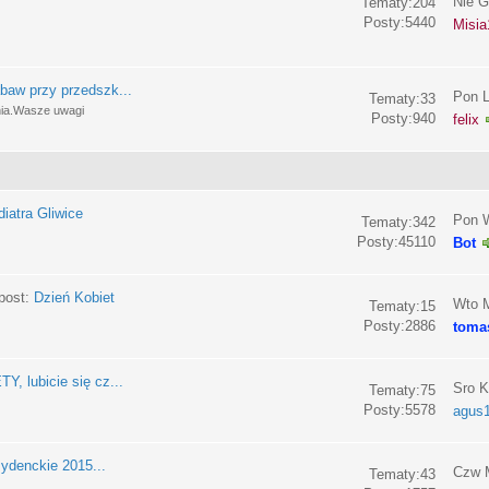
Nie G
Tematy:204
Posty:5440
Misia
baw przy przedszk...
Pon L
Tematy:33
nia.Wasze uwagi
Posty:940
felix
iatra Gliwice
Pon W
Tematy:342
Posty:45110
Bot
post:
Dzień Kobiet
Wto M
Tematy:15
Posty:2886
toma
, lubicie się cz...
Sro K
Tematy:75
Posty:5578
agus
ydenckie 2015...
Czw M
Tematy:43