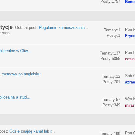
Posty:1757
Beno
tycje
Ostatni post:
Regulamin zamieszczania ...
Pon P
Tematy:1
o 90dni
Posty:1
Fryc
olicealne w Gliw...
Pon L
Tematy:137
Posty:5055
cosin
:
rozmowy po angielsku
Sob C
Tematy:12
Posty:701
azrae
licealna a stud...
Wto K
Tematy:57
Posty:349
miras
post:
Gdzie znajdę kanał lub r...
Pon C
Tematy:199