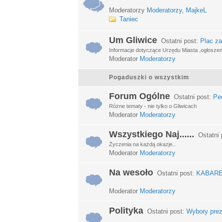
Moderatorzy
Moderatorzy
,
MajkeL
Taniec
Um Gliwice
Ostatni post:
Plac za
Informacje dotyczące Urzędu Miasta ,ogłosze
Moderator
Moderatorzy
Pogaduszki o wszystkim
Forum Ogólne
Ostatni post:
Ped
Różne tematy - nie tylko o Gliwicach
Moderator
Moderatorzy
Wszystkiego Naj......
Ostatni 
Życzenia na każdą okazje..
Moderator
Moderatorzy
Na wesoło
Ostatni post:
KABARETY
Moderator
Moderatorzy
Polityka
Ostatni post:
Wybory prez