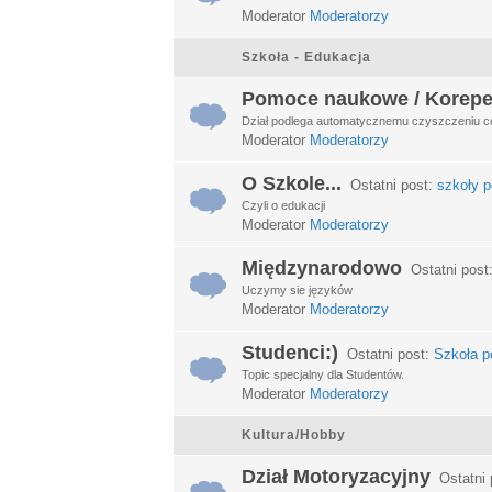
Moderator
Moderatorzy
Szkoła - Edukacja
Pomoce naukowe / Korepe
Dział podlega automatycznemu czyszczeniu c
Moderator
Moderatorzy
O Szkole...
Ostatni post:
szkoły p
Czyli o edukacji
Moderator
Moderatorzy
Międzynarodowo
Ostatni post
Uczymy sie języków
Moderator
Moderatorzy
Studenci:)
Ostatni post:
Szkoła po
Topic specjalny dla Studentów.
Moderator
Moderatorzy
Kultura/Hobby
Dział Motoryzacyjny
Ostatni 