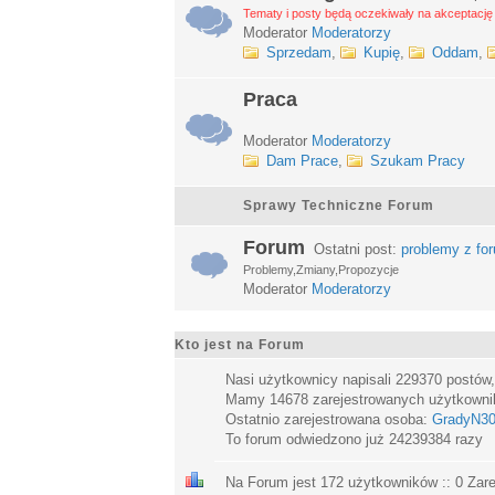
Tematy i posty będą oczekiwały na akceptację 
Moderator
Moderatorzy
Sprzedam
,
Kupię
,
Oddam
,
Praca
Moderator
Moderatorzy
Dam Prace
,
Szukam Pracy
Sprawy Techniczne Forum
Forum
Ostatni post:
problemy z fo
Problemy,Zmiany,Propozycje
Moderator
Moderatorzy
Kto jest na Forum
Nasi użytkownicy napisali
229370
postów
Mamy
14678
zarejestrowanych użytkown
Ostatnio zarejestrowana osoba:
GradyN3
To forum odwiedzono już
24239384
razy
Na Forum jest
172
użytkowników :: 0 Zare