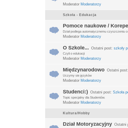
Moderator
Moderatorzy
Szkoła - Edukacja
Pomoce naukowe / Korepe
Dział podlega automatycznemu czyszczeniu c
Moderator
Moderatorzy
O Szkole...
Ostatni post:
szkoły p
Czyli o edukacji
Moderator
Moderatorzy
Międzynarodowo
Ostatni post
Uczymy sie języków
Moderator
Moderatorzy
Studenci:)
Ostatni post:
Szkoła po
Topic specjalny dla Studentów.
Moderator
Moderatorzy
Kultura/Hobby
Dział Motoryzacyjny
Ostatni 