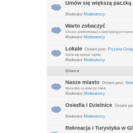
Umów się większą paczką
Moderator
Moderatorzy
Warto zobaczyć
Chcesz poinformować o nadchodzącym koncerci
Moderator
Moderatorzy
Lokale
Ostatni post:
Pizzeria Grub
Gdzie się wybrać /opinie
Moderator
Moderatorzy
Gliwice
Nasze miasto
Ostatni post:
Wet
Wszystko co dotyczy Gliwic
Moderator
Moderatorzy
Osiedla i Dzielnice
Ostatni po
Moderator
Moderatorzy
Rekreacja i Turystyka w G