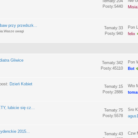
Nie G
Tematy:204
Posty:5440
Misia
baw przy przedszk...
Pon L
Tematy:33
nia.Wasze uwagi
Posty:940
felix
iatra Gliwice
Pon W
Tematy:342
Posty:45110
Bot
post:
Dzień Kobiet
Wto M
Tematy:15
Posty:2886
toma
, lubicie się cz...
Sro K
Tematy:75
Posty:5578
agus
ydenckie 2015...
Czw M
Tematy:43