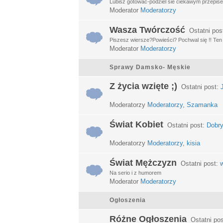
Lubisz gotować-podziel sie ciekawym przepisem
Moderator
Moderatorzy
Wasza Twórczość
Ostatni pos
Piszesz wiersze?Powieści? Pochwal się !! Ten d
Moderator
Moderatorzy
Sprawy Damsko- Męskie
Z życia wzięte ;)
Ostatni post:
Moderatorzy
Moderatorzy
,
Szamanka
Świat Kobiet
Ostatni post:
Dobry
Moderatorzy
Moderatorzy
,
kisia
Świat Mężczyzn
Ostatni post:
w
Na serio i z humorem
Moderator
Moderatorzy
Ogłoszenia
Różne Ogłoszenia
Ostatni po