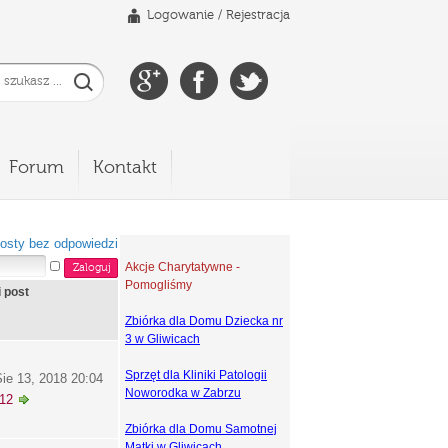
Logowanie
/
Rejestracja
Forum
Kontakt
osty bez odpowiedzi
Akcje Charytatywne -
Pomogliśmy
i post
Zbiórka dla Domu Dziecka nr
3 w Gliwicach
Sprzęt dla Kliniki Patologii
ie 13, 2018 20:04
Noworodka w Zabrzu
k12
Zbiórka dla Domu Samotnej
Matki w Gliwicach