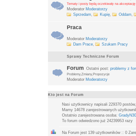
Tematy i posty będą oczekiwały na akceptację 
Moderator
Moderatorzy
Sprzedam
,
Kupię
,
Oddam
,
Praca
Moderator
Moderatorzy
Dam Prace
,
Szukam Pracy
Sprawy Techniczne Forum
Forum
Ostatni post:
problemy z fo
Problemy,Zmiany,Propozycje
Moderator
Moderatorzy
Kto jest na Forum
Nasi użytkownicy napisali
229370
postów
Mamy
14678
zarejestrowanych użytkown
Ostatnio zarejestrowana osoba:
GradyN3
To forum odwiedzono już
24239953
razy
Na Forum jest
139
użytkowników :: 0 Zare