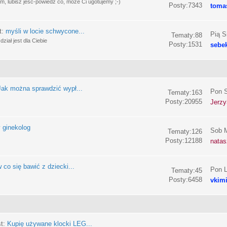
, lubisz jeść-powiedz co, może Ci ugotujemy ;-)
Posty:7343
toma
t:
myśli w locie schwycone...
Pią S
Tematy:88
ział jest dla Ciebie
Posty:1531
sebe
Jak można sprawdzić wypł...
Pon S
Tematy:163
Posty:20955
Jerzy
 ginekolog
Sob M
Tematy:126
Posty:12188
nata
 co się bawić z dziecki...
Pon L
Tematy:45
Posty:6458
vkim
st:
Kupię używane klocki LEG...