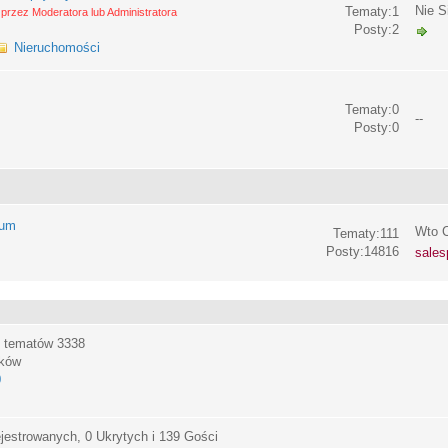
Nie S
Tematy:1
przez Moderatora lub Administratora
Posty:2
Nieruchomości
Tematy:0
--
Posty:0
rum
Wto C
Tematy:111
Posty:14816
sales
, tematów
3338
ików
0
jestrowanych, 0 Ukrytych i 139 Gości