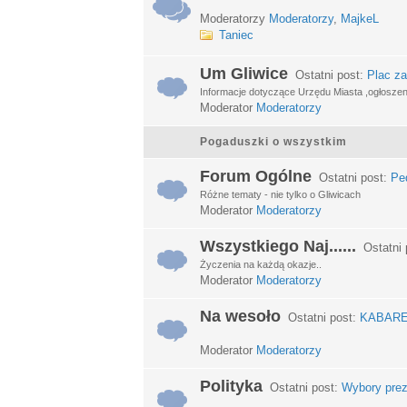
Moderatorzy
Moderatorzy
,
MajkeL
Taniec
Um Gliwice
Ostatni post:
Plac za
Informacje dotyczące Urzędu Miasta ,ogłosze
Moderator
Moderatorzy
Pogaduszki o wszystkim
Forum Ogólne
Ostatni post:
Ped
Różne tematy - nie tylko o Gliwicach
Moderator
Moderatorzy
Wszystkiego Naj......
Ostatni 
Życzenia na każdą okazje..
Moderator
Moderatorzy
Na wesoło
Ostatni post:
KABARETY
Moderator
Moderatorzy
Polityka
Ostatni post:
Wybory prez