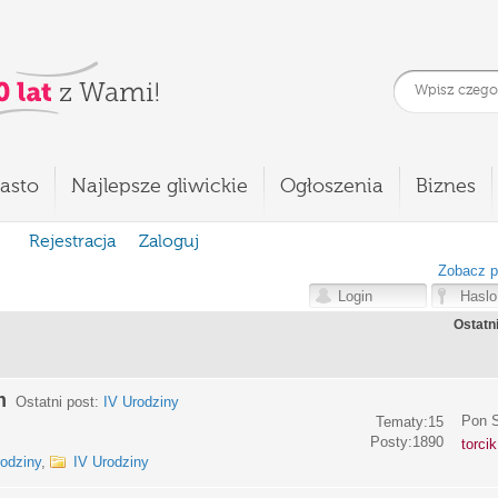
asto
Najlepsze gliwickie
Ogłoszenia
Biznes
Rejestracja
Zaloguj
Zobacz p
Ostatn
m
Ostatni post:
IV Urodziny
Pon S
Tematy:15
Posty:1890
torci
rodziny
,
IV Urodziny