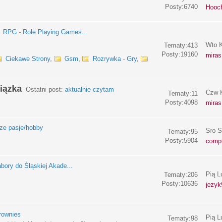
Posty:6740
Hooc
:
RPG - Role Playing Games...
Wto K
Tematy:413
Posty:19160
miras
Ciekawe Strony
,
Gsm
,
Rozrywka - Gry
,
iązka
Ostatni post:
aktualnie czytam
Czw K
Tematy:11
Posty:4098
miras
e pasje/hobby
Sro S
Tematy:95
Posty:5904
compf
bory do Śląskiej Akade...
Pią L
Tematy:206
Posty:10636
jezyk
rownies
Pią L
Tematy:98