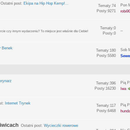
Ostatni post:
Ekipa na Hip Hop Kemp!...
Pon M
Tematy:74
Posty:9271
robi9
Tematy:0
--
e czy innym wydarzeniu? To miejsce jest właśnie dla Ciebie!
Posty:0
y Benek
Sob M
Tematy:180
Posty:5580
Sewe
erynarz
Pią P
Tematy:396
Posty:16230
Iwa
st:
Internet Trynek
Pią P
Tematy:117
Posty:6468
hund
liwicach
Ostatni post:
Wycieczki rowerowe