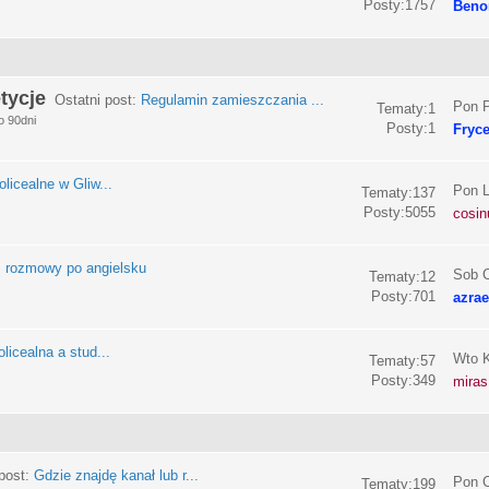
Posty:1757
Beno
tycje
Ostatni post:
Regulamin zamieszczania ...
Pon P
Tematy:1
o 90dni
Posty:1
Fryc
olicealne w Gliw...
Pon L
Tematy:137
Posty:5055
cosin
:
rozmowy po angielsku
Sob C
Tematy:12
Posty:701
azrae
licealna a stud...
Wto K
Tematy:57
Posty:349
miras
post:
Gdzie znajdę kanał lub r...
Pon C
Tematy:199