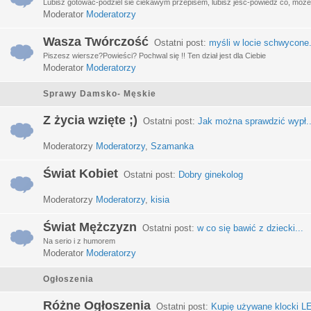
Lubisz gotować-podziel sie ciekawym przepisem, lubisz jeść-powiedz co, może 
Moderator
Moderatorzy
Wasza Twórczość
Ostatni post:
myśli w locie schwycone.
Piszesz wiersze?Powieści? Pochwal się !! Ten dział jest dla Ciebie
Moderator
Moderatorzy
Sprawy Damsko- Męskie
Z życia wzięte ;)
Ostatni post:
Jak można sprawdzić wypł..
Moderatorzy
Moderatorzy
,
Szamanka
Świat Kobiet
Ostatni post:
Dobry ginekolog
Moderatorzy
Moderatorzy
,
kisia
Świat Mężczyzn
Ostatni post:
w co się bawić z dziecki...
Na serio i z humorem
Moderator
Moderatorzy
Ogłoszenia
Różne Ogłoszenia
Ostatni post:
Kupię używane klocki LE