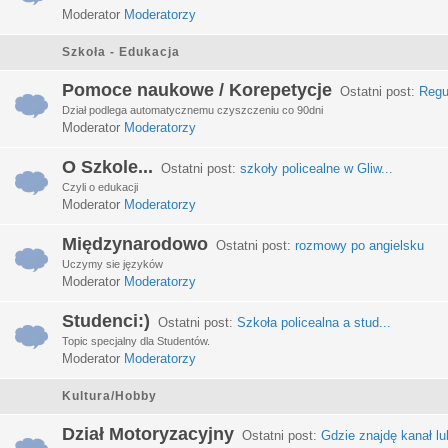
Moderator
Moderatorzy
Szkoła - Edukacja
Pomoce naukowe / Korepetycje
Ostatni post:
Regu
Dział podlega automatycznemu czyszczeniu co 90dni
Moderator
Moderatorzy
O Szkole...
Ostatni post:
szkoły policealne w Gliw...
Czyli o edukacji
Moderator
Moderatorzy
Międzynarodowo
Ostatni post:
rozmowy po angielsku
Uczymy sie języków
Moderator
Moderatorzy
Studenci:)
Ostatni post:
Szkoła policealna a stud...
Topic specjalny dla Studentów.
Moderator
Moderatorzy
Kultura/Hobby
Dział Motoryzacyjny
Ostatni post:
Gdzie znajdę kanał lub