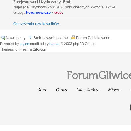
Zarejestrowani Użytkownicy: Brak
Najwięcej użytkowników
5157
było obecnych Wczoraj 12:59
Grupy:
Forumowicze
•
Gość
Ostrzeżenia użytkowników
Nowe posty
Brak nowych postów
Forum Zablokowane
Powered by
modified by
© 2003 phpBB Group
phpBB
Przemo
Themes: junFresh &
Silk icon
ForumGliwice
Start
O nas
Mieszkańcy
Miasto