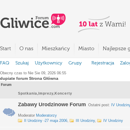
Start
O nas
Mieszkańcy
Miasto
Najlepsze g
FAQ
Szukaj
Użytkownicy
Grupy
Rejestracja
Zalo
Obecny czas to Nie Sie 09, 2026 06:55
dupiate forum Strona Główna
Forum
Spotkania,Imprezy,Koncerty
Zabawy Urodzinowe Forum
Ostatni post:
IV Urodzin
Moderator
Moderatorzy
II Urodziny -27 maja 2006
,
III Urodziny
,
IV Urodziny