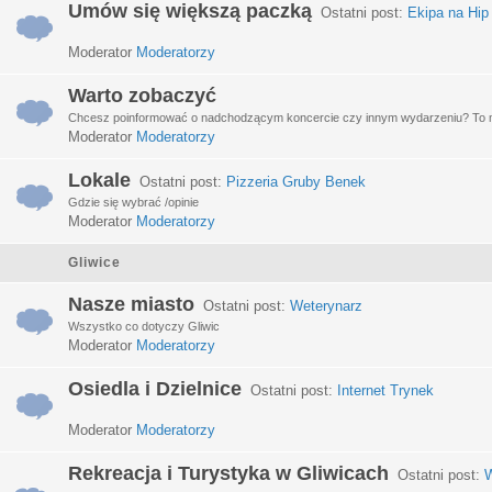
Umów się większą paczką
Ostatni post:
Ekipa na Hip
Moderator
Moderatorzy
Warto zobaczyć
Chcesz poinformować o nadchodzącym koncercie czy innym wydarzeniu? To miej
Moderator
Moderatorzy
Lokale
Ostatni post:
Pizzeria Gruby Benek
Gdzie się wybrać /opinie
Moderator
Moderatorzy
Gliwice
Nasze miasto
Ostatni post:
Weterynarz
Wszystko co dotyczy Gliwic
Moderator
Moderatorzy
Osiedla i Dzielnice
Ostatni post:
Internet Trynek
Moderator
Moderatorzy
Rekreacja i Turystyka w Gliwicach
Ostatni post:
W