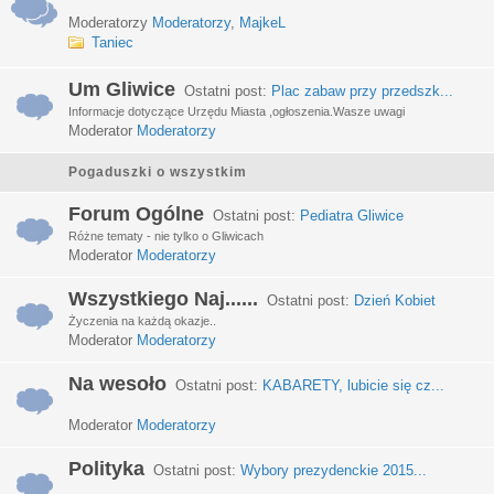
Moderatorzy
Moderatorzy
,
MajkeL
Taniec
Um Gliwice
Ostatni post:
Plac zabaw przy przedszk...
Informacje dotyczące Urzędu Miasta ,ogłoszenia.Wasze uwagi
Moderator
Moderatorzy
Pogaduszki o wszystkim
Forum Ogólne
Ostatni post:
Pediatra Gliwice
Różne tematy - nie tylko o Gliwicach
Moderator
Moderatorzy
Wszystkiego Naj......
Ostatni post:
Dzień Kobiet
Życzenia na każdą okazje..
Moderator
Moderatorzy
Na wesoło
Ostatni post:
KABARETY, lubicie się cz...
Moderator
Moderatorzy
Polityka
Ostatni post:
Wybory prezydenckie 2015...