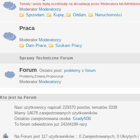
Tematy i posty będą oczekiwały na akceptację przez Moderatora lub Administra
Moderator
Moderatorzy
Sprzedam
,
Kupię
,
Oddam
,
Nieruchomości
Praca
Moderator
Moderatorzy
Dam Prace
,
Szukam Pracy
Sprawy Techniczne Forum
Forum
Ostatni post:
problemy z forum
Problemy,Zmiany,Propozycje
Moderator
Moderatorzy
Kto jest na Forum
Nasi użytkownicy napisali
229370
postów, tematów
3338
Mamy
14678
zarejestrowanych użytkowników
Ostatnio zarejestrowana osoba:
GradyN30
To forum odwiedzono już
24244189
razy
Na Forum jest
117
użytkowników :: 0 Zarejestrowanych, 0 Ukrytych i