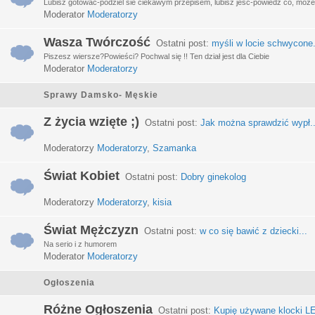
Lubisz gotować-podziel sie ciekawym przepisem, lubisz jeść-powiedz co, może 
Moderator
Moderatorzy
Wasza Twórczość
Ostatni post:
myśli w locie schwycone.
Piszesz wiersze?Powieści? Pochwal się !! Ten dział jest dla Ciebie
Moderator
Moderatorzy
Sprawy Damsko- Męskie
Z życia wzięte ;)
Ostatni post:
Jak można sprawdzić wypł..
Moderatorzy
Moderatorzy
,
Szamanka
Świat Kobiet
Ostatni post:
Dobry ginekolog
Moderatorzy
Moderatorzy
,
kisia
Świat Mężczyzn
Ostatni post:
w co się bawić z dziecki...
Na serio i z humorem
Moderator
Moderatorzy
Ogłoszenia
Różne Ogłoszenia
Ostatni post:
Kupię używane klocki LE