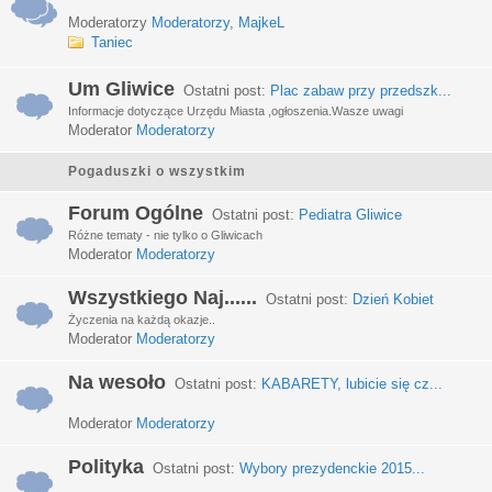
Moderatorzy
Moderatorzy
,
MajkeL
Taniec
Um Gliwice
Ostatni post:
Plac zabaw przy przedszk...
Informacje dotyczące Urzędu Miasta ,ogłoszenia.Wasze uwagi
Moderator
Moderatorzy
Pogaduszki o wszystkim
Forum Ogólne
Ostatni post:
Pediatra Gliwice
Różne tematy - nie tylko o Gliwicach
Moderator
Moderatorzy
Wszystkiego Naj......
Ostatni post:
Dzień Kobiet
Życzenia na każdą okazje..
Moderator
Moderatorzy
Na wesoło
Ostatni post:
KABARETY, lubicie się cz...
Moderator
Moderatorzy
Polityka
Ostatni post:
Wybory prezydenckie 2015...