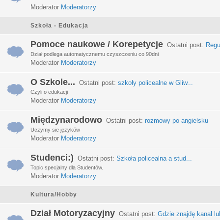
Moderator
Moderatorzy
Szkoła - Edukacja
Pomoce naukowe / Korepetycje
Ostatni post:
Regu
Dział podlega automatycznemu czyszczeniu co 90dni
Moderator
Moderatorzy
O Szkole...
Ostatni post:
szkoły policealne w Gliw...
Czyli o edukacji
Moderator
Moderatorzy
Międzynarodowo
Ostatni post:
rozmowy po angielsku
Uczymy sie języków
Moderator
Moderatorzy
Studenci:)
Ostatni post:
Szkoła policealna a stud...
Topic specjalny dla Studentów.
Moderator
Moderatorzy
Kultura/Hobby
Dział Motoryzacyjny
Ostatni post:
Gdzie znajdę kanał lub