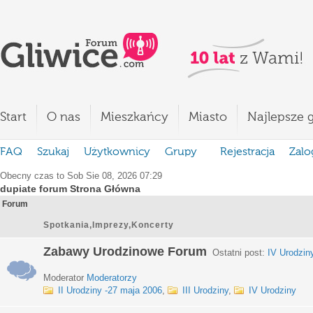
Start
O nas
Mieszkańcy
Miasto
Najlepsze g
FAQ
Szukaj
Użytkownicy
Grupy
Rejestracja
Zalo
Obecny czas to Sob Sie 08, 2026 07:29
dupiate forum Strona Główna
Forum
Spotkania,Imprezy,Koncerty
Zabawy Urodzinowe Forum
Ostatni post:
IV Urodzin
Moderator
Moderatorzy
II Urodziny -27 maja 2006
,
III Urodziny
,
IV Urodziny