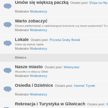
Umów się większą paczką
Ostatni post:
Ekipa na Hip
Moderator
Moderatorzy
Warto zobaczyć
Chcesz poinformować o nadchodzącym koncercie czy innym wydarzeniu? To miej
Moderator
Moderatorzy
Lokale
Ostatni post:
Pizzeria Gruby Benek
Gdzie się wybrać /opinie
Moderator
Moderatorzy
Gliwice
Nasze miasto
Ostatni post:
Weterynarz
Wszystko co dotyczy Gliwic
Moderator
Moderatorzy
Osiedla i Dzielnice
Ostatni post:
Internet Trynek
Moderator
Moderatorzy
Rekreacja i Turystyka w Gliwicach
Ostatni post:
W