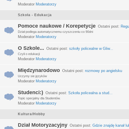
Moderator
Moderatorzy
Szkoła - Edukacja
Pomoce naukowe / Korepetycje
Ostatni post:
Regu
Dział podlega automatycznemu czyszczeniu co 90dni
Moderator
Moderatorzy
O Szkole...
Ostatni post:
szkoły policealne w Gliw...
Czyli o edukacji
Moderator
Moderatorzy
Międzynarodowo
Ostatni post:
rozmowy po angielsku
Uczymy sie języków
Moderator
Moderatorzy
Studenci:)
Ostatni post:
Szkoła policealna a stud...
Topic specjalny dla Studentów.
Moderator
Moderatorzy
Kultura/Hobby
Dział Motoryzacyjny
Ostatni post:
Gdzie znajdę kanał lub