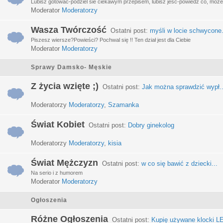
Lubisz gotować-podziel sie ciekawym przepisem, lubisz jeść-powiedz co, może 
Moderator
Moderatorzy
Wasza Twórczość
Ostatni post:
myśli w locie schwycone.
Piszesz wiersze?Powieści? Pochwal się !! Ten dział jest dla Ciebie
Moderator
Moderatorzy
Sprawy Damsko- Męskie
Z życia wzięte ;)
Ostatni post:
Jak można sprawdzić wypł..
Moderatorzy
Moderatorzy
,
Szamanka
Świat Kobiet
Ostatni post:
Dobry ginekolog
Moderatorzy
Moderatorzy
,
kisia
Świat Mężczyzn
Ostatni post:
w co się bawić z dziecki...
Na serio i z humorem
Moderator
Moderatorzy
Ogłoszenia
Różne Ogłoszenia
Ostatni post:
Kupię używane klocki LE