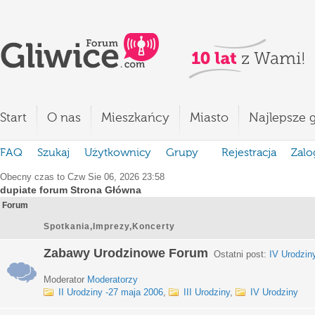
Start
O nas
Mieszkańcy
Miasto
Najlepsze g
FAQ
Szukaj
Użytkownicy
Grupy
Rejestracja
Zalo
Obecny czas to Czw Sie 06, 2026 23:58
dupiate forum Strona Główna
Forum
Spotkania,Imprezy,Koncerty
Zabawy Urodzinowe Forum
Ostatni post:
IV Urodzin
Moderator
Moderatorzy
II Urodziny -27 maja 2006
,
III Urodziny
,
IV Urodziny