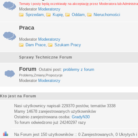
Tematy i posty będą oczekiwały na akceptację przez Moderatora lub Administra
Moderator
Moderatorzy
Sprzedam
,
Kupię
,
Oddam
,
Nieruchomości
Praca
Moderator
Moderatorzy
Dam Prace
,
Szukam Pracy
Sprawy Techniczne Forum
Forum
Ostatni post:
problemy z forum
Problemy,Zmiany,Propozycje
Moderator
Moderatorzy
Kto jest na Forum
Nasi użytkownicy napisali
229370
postów, tematów
3338
Mamy
14678
zarejestrowanych użytkowników
Ostatnio zarejestrowana osoba:
GradyN30
To forum odwiedzono już
24240297
razy
Na Forum jest
150
użytkowników :: 0 Zarejestrowanych, 0 Ukrytych i