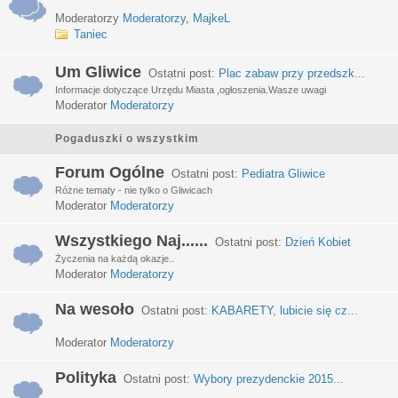
Moderatorzy
Moderatorzy
,
MajkeL
Taniec
Um Gliwice
Ostatni post:
Plac zabaw przy przedszk...
Informacje dotyczące Urzędu Miasta ,ogłoszenia.Wasze uwagi
Moderator
Moderatorzy
Pogaduszki o wszystkim
Forum Ogólne
Ostatni post:
Pediatra Gliwice
Różne tematy - nie tylko o Gliwicach
Moderator
Moderatorzy
Wszystkiego Naj......
Ostatni post:
Dzień Kobiet
Życzenia na każdą okazje..
Moderator
Moderatorzy
Na wesoło
Ostatni post:
KABARETY, lubicie się cz...
Moderator
Moderatorzy
Polityka
Ostatni post:
Wybory prezydenckie 2015...