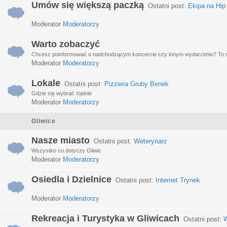
Umów się większą paczką
Ostatni post:
Ekipa na Hip
Moderator
Moderatorzy
Warto zobaczyć
Chcesz poinformować o nadchodzącym koncercie czy innym wydarzeniu? To miej
Moderator
Moderatorzy
Lokale
Ostatni post:
Pizzeria Gruby Benek
Gdzie się wybrać /opinie
Moderator
Moderatorzy
Gliwice
Nasze miasto
Ostatni post:
Weterynarz
Wszystko co dotyczy Gliwic
Moderator
Moderatorzy
Osiedla i Dzielnice
Ostatni post:
Internet Trynek
Moderator
Moderatorzy
Rekreacja i Turystyka w Gliwicach
Ostatni post:
W