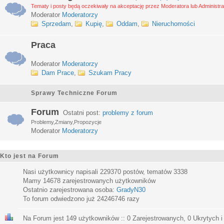
Tematy i posty będą oczekiwały na akceptację przez Moderatora lub Administra
Moderator
Moderatorzy
Sprzedam
,
Kupię
,
Oddam
,
Nieruchomości
Praca
Moderator
Moderatorzy
Dam Prace
,
Szukam Pracy
Sprawy Techniczne Forum
Forum
Ostatni post:
problemy z forum
Problemy,Zmiany,Propozycje
Moderator
Moderatorzy
Kto jest na Forum
Nasi użytkownicy napisali
229370
postów, tematów
3338
Mamy
14678
zarejestrowanych użytkowników
Ostatnio zarejestrowana osoba:
GradyN30
To forum odwiedzono już
24246746
razy
Na Forum jest
149
użytkowników :: 0 Zarejestrowanych, 0 Ukrytych i