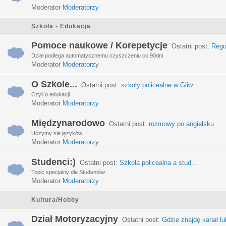
Moderator
Moderatorzy
Szkoła - Edukacja
Pomoce naukowe / Korepetycje
Ostatni post:
Regu
Dział podlega automatycznemu czyszczeniu co 90dni
Moderator
Moderatorzy
O Szkole...
Ostatni post:
szkoły policealne w Gliw...
Czyli o edukacji
Moderator
Moderatorzy
Międzynarodowo
Ostatni post:
rozmowy po angielsku
Uczymy sie języków
Moderator
Moderatorzy
Studenci:)
Ostatni post:
Szkoła policealna a stud...
Topic specjalny dla Studentów.
Moderator
Moderatorzy
Kultura/Hobby
Dział Motoryzacyjny
Ostatni post:
Gdzie znajdę kanał lub