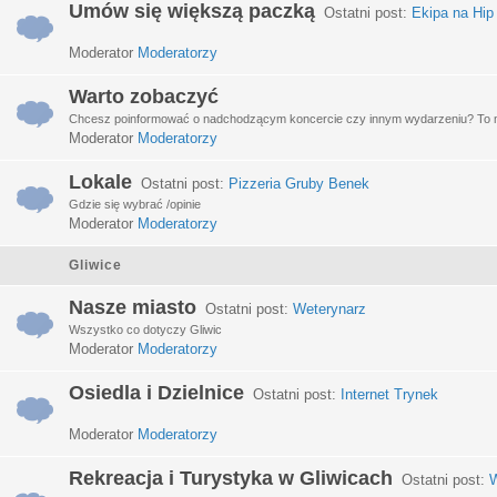
Umów się większą paczką
Ostatni post:
Ekipa na Hip
Moderator
Moderatorzy
Warto zobaczyć
Chcesz poinformować o nadchodzącym koncercie czy innym wydarzeniu? To miej
Moderator
Moderatorzy
Lokale
Ostatni post:
Pizzeria Gruby Benek
Gdzie się wybrać /opinie
Moderator
Moderatorzy
Gliwice
Nasze miasto
Ostatni post:
Weterynarz
Wszystko co dotyczy Gliwic
Moderator
Moderatorzy
Osiedla i Dzielnice
Ostatni post:
Internet Trynek
Moderator
Moderatorzy
Rekreacja i Turystyka w Gliwicach
Ostatni post:
W