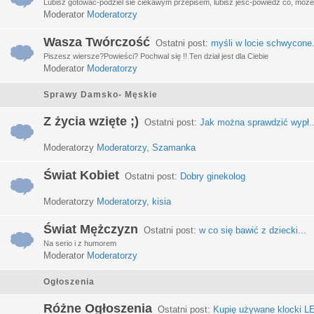
Lubisz gotować-podziel sie ciekawym przepisem, lubisz jeść-powiedz co, może 
Moderator
Moderatorzy
Wasza Twórczość
Ostatni post:
myśli w locie schwycone.
Piszesz wiersze?Powieści? Pochwal się !! Ten dział jest dla Ciebie
Moderator
Moderatorzy
Sprawy Damsko- Męskie
Z życia wzięte ;)
Ostatni post:
Jak można sprawdzić wypł..
Moderatorzy
Moderatorzy
,
Szamanka
Świat Kobiet
Ostatni post:
Dobry ginekolog
Moderatorzy
Moderatorzy
,
kisia
Świat Mężczyzn
Ostatni post:
w co się bawić z dziecki...
Na serio i z humorem
Moderator
Moderatorzy
Ogłoszenia
Różne Ogłoszenia
Ostatni post:
Kupię używane klocki LE