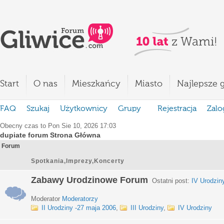
Start
O nas
Mieszkańcy
Miasto
Najlepsze g
FAQ
Szukaj
Użytkownicy
Grupy
Rejestracja
Zalo
Obecny czas to Pon Sie 10, 2026 17:03
dupiate forum Strona Główna
Forum
Spotkania,Imprezy,Koncerty
Zabawy Urodzinowe Forum
Ostatni post:
IV Urodzin
Moderator
Moderatorzy
II Urodziny -27 maja 2006
,
III Urodziny
,
IV Urodziny