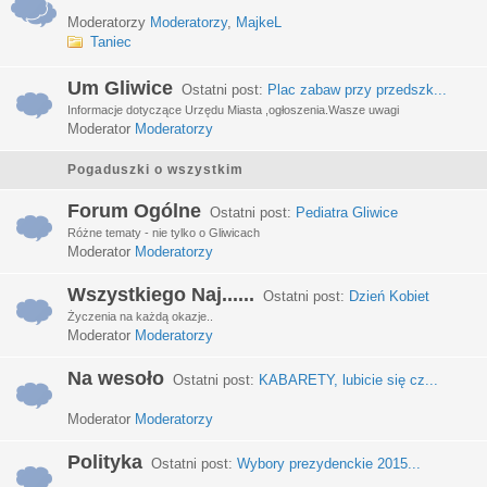
Moderatorzy
Moderatorzy
,
MajkeL
Taniec
Um Gliwice
Ostatni post:
Plac zabaw przy przedszk...
Informacje dotyczące Urzędu Miasta ,ogłoszenia.Wasze uwagi
Moderator
Moderatorzy
Pogaduszki o wszystkim
Forum Ogólne
Ostatni post:
Pediatra Gliwice
Różne tematy - nie tylko o Gliwicach
Moderator
Moderatorzy
Wszystkiego Naj......
Ostatni post:
Dzień Kobiet
Życzenia na każdą okazje..
Moderator
Moderatorzy
Na wesoło
Ostatni post:
KABARETY, lubicie się cz...
Moderator
Moderatorzy
Polityka
Ostatni post:
Wybory prezydenckie 2015...