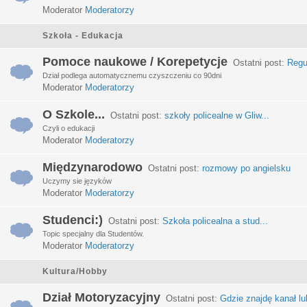
Moderator
Moderatorzy
Szkoła - Edukacja
Pomoce naukowe / Korepetycje
Ostatni post:
Regu
Dział podlega automatycznemu czyszczeniu co 90dni
Moderator
Moderatorzy
O Szkole...
Ostatni post:
szkoły policealne w Gliw...
Czyli o edukacji
Moderator
Moderatorzy
Międzynarodowo
Ostatni post:
rozmowy po angielsku
Uczymy sie języków
Moderator
Moderatorzy
Studenci:)
Ostatni post:
Szkoła policealna a stud...
Topic specjalny dla Studentów.
Moderator
Moderatorzy
Kultura/Hobby
Dział Motoryzacyjny
Ostatni post:
Gdzie znajdę kanał lub