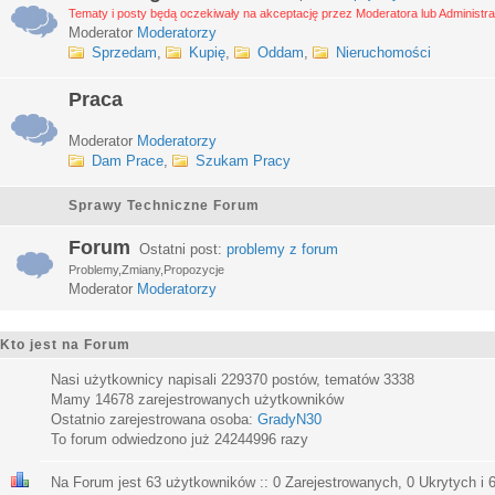
Tematy i posty będą oczekiwały na akceptację przez Moderatora lub Administra
Moderator
Moderatorzy
Sprzedam
,
Kupię
,
Oddam
,
Nieruchomości
Praca
Moderator
Moderatorzy
Dam Prace
,
Szukam Pracy
Sprawy Techniczne Forum
Forum
Ostatni post:
problemy z forum
Problemy,Zmiany,Propozycje
Moderator
Moderatorzy
Kto jest na Forum
Nasi użytkownicy napisali
229370
postów, tematów
3338
Mamy
14678
zarejestrowanych użytkowników
Ostatnio zarejestrowana osoba:
GradyN30
To forum odwiedzono już
24244996
razy
Na Forum jest
63
użytkowników :: 0 Zarejestrowanych, 0 Ukrytych i 