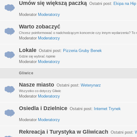
Umów się większą paczką
Ostatni post:
Ekipa na Hip
Moderator
Moderatorzy
Warto zobaczyć
Chcesz poinformować o nadchodzącym koncercie czy innym wydarzeniu? To miej
Moderator
Moderatorzy
Lokale
Ostatni post:
Pizzeria Gruby Benek
Gdzie się wybrać /opinie
Moderator
Moderatorzy
Gliwice
Nasze miasto
Ostatni post:
Weterynarz
Wszystko co dotyczy Gliwic
Moderator
Moderatorzy
Osiedla i Dzielnice
Ostatni post:
Internet Trynek
Moderator
Moderatorzy
Rekreacja i Turystyka w Gliwicach
Ostatni post:
W