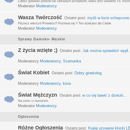
Lubisz gotować-podziel sie ciekawym przepisem, lubisz jeść-powiedz co, może 
Moderator
Moderatorzy
Wasza Twórczość
Ostatni post:
myśli w locie schwycone.
Piszesz wiersze?Powieści? Pochwal się !! Ten dział jest dla Ciebie
Moderator
Moderatorzy
Sprawy Damsko- Męskie
Z życia wzięte ;)
Ostatni post:
Jak można sprawdzić wypł..
Moderatorzy
Moderatorzy
,
Szamanka
Świat Kobiet
Ostatni post:
Dobry ginekolog
Moderatorzy
Moderatorzy
,
kisia
Świat Mężczyzn
Ostatni post:
w co się bawić z dziecki...
Na serio i z humorem
Moderator
Moderatorzy
Ogłoszenia
Różne Ogłoszenia
Ostatni post:
Kupię używane klocki LE