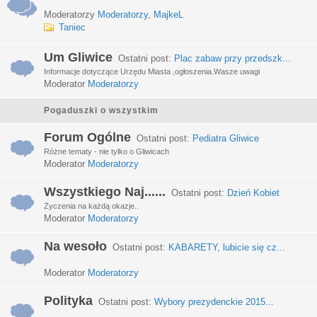
Moderatorzy
Moderatorzy
,
MajkeL
Taniec
Um Gliwice
Ostatni post:
Plac zabaw przy przedszk...
Informacje dotyczące Urzędu Miasta ,ogłoszenia.Wasze uwagi
Moderator
Moderatorzy
Pogaduszki o wszystkim
Forum Ogólne
Ostatni post:
Pediatra Gliwice
Różne tematy - nie tylko o Gliwicach
Moderator
Moderatorzy
Wszystkiego Naj......
Ostatni post:
Dzień Kobiet
Życzenia na każdą okazje..
Moderator
Moderatorzy
Na wesoło
Ostatni post:
KABARETY, lubicie się cz...
Moderator
Moderatorzy
Polityka
Ostatni post:
Wybory prezydenckie 2015...