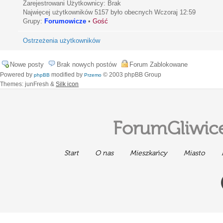
Zarejestrowani Użytkownicy: Brak
Najwięcej użytkowników
5157
było obecnych Wczoraj 12:59
Grupy:
Forumowicze
•
Gość
Ostrzeżenia użytkowników
Nowe posty
Brak nowych postów
Forum Zablokowane
Powered by
modified by
© 2003 phpBB Group
phpBB
Przemo
Themes: junFresh &
Silk icon
ForumGliwice
Start
O nas
Mieszkańcy
Miasto