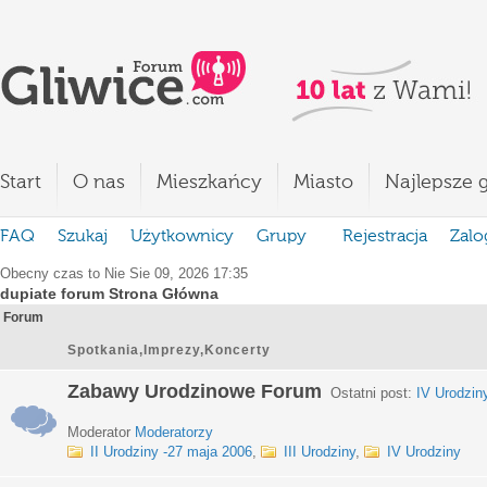
Start
O nas
Mieszkańcy
Miasto
Najlepsze g
FAQ
Szukaj
Użytkownicy
Grupy
Rejestracja
Zalo
Obecny czas to Nie Sie 09, 2026 17:35
dupiate forum Strona Główna
Forum
Spotkania,Imprezy,Koncerty
Zabawy Urodzinowe Forum
Ostatni post:
IV Urodzin
Moderator
Moderatorzy
II Urodziny -27 maja 2006
,
III Urodziny
,
IV Urodziny