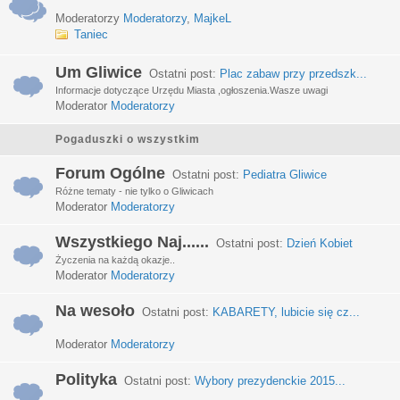
Moderatorzy
Moderatorzy
,
MajkeL
Taniec
Um Gliwice
Ostatni post:
Plac zabaw przy przedszk...
Informacje dotyczące Urzędu Miasta ,ogłoszenia.Wasze uwagi
Moderator
Moderatorzy
Pogaduszki o wszystkim
Forum Ogólne
Ostatni post:
Pediatra Gliwice
Różne tematy - nie tylko o Gliwicach
Moderator
Moderatorzy
Wszystkiego Naj......
Ostatni post:
Dzień Kobiet
Życzenia na każdą okazje..
Moderator
Moderatorzy
Na wesoło
Ostatni post:
KABARETY, lubicie się cz...
Moderator
Moderatorzy
Polityka
Ostatni post:
Wybory prezydenckie 2015...