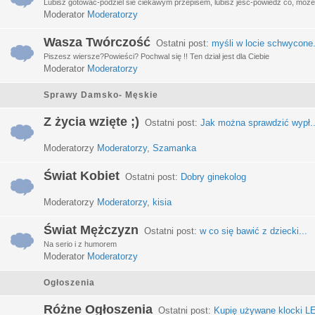
Lubisz gotować-podziel sie ciekawym przepisem, lubisz jeść-powiedz co, może 
Moderator
Moderatorzy
Wasza Twórczość
Ostatni post:
myśli w locie schwycone.
Piszesz wiersze?Powieści? Pochwal się !! Ten dział jest dla Ciebie
Moderator
Moderatorzy
Sprawy Damsko- Męskie
Z życia wzięte ;)
Ostatni post:
Jak można sprawdzić wypł..
Moderatorzy
Moderatorzy
,
Szamanka
Świat Kobiet
Ostatni post:
Dobry ginekolog
Moderatorzy
Moderatorzy
,
kisia
Świat Mężczyzn
Ostatni post:
w co się bawić z dziecki...
Na serio i z humorem
Moderator
Moderatorzy
Ogłoszenia
Różne Ogłoszenia
Ostatni post:
Kupię używane klocki LE