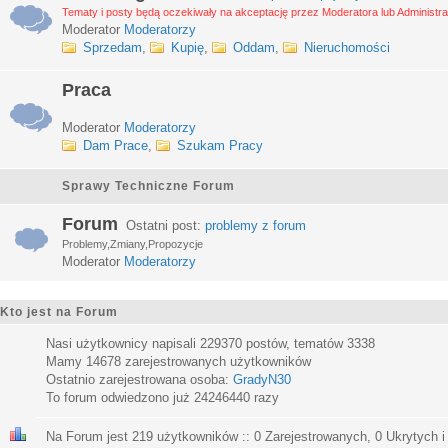
Tematy i posty będą oczekiwały na akceptację przez Moderatora lub Administra
Moderator
Moderatorzy
Sprzedam
,
Kupię
,
Oddam
,
Nieruchomości
Praca
Moderator
Moderatorzy
Dam Prace
,
Szukam Pracy
Sprawy Techniczne Forum
Forum
Ostatni post:
problemy z forum
Problemy,Zmiany,Propozycje
Moderator
Moderatorzy
Kto jest na Forum
Nasi użytkownicy napisali
229370
postów, tematów
3338
Mamy
14678
zarejestrowanych użytkowników
Ostatnio zarejestrowana osoba:
GradyN30
To forum odwiedzono już
24246440
razy
Na Forum jest
219
użytkowników :: 0 Zarejestrowanych, 0 Ukrytych i