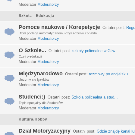
Moderator
Moderatorzy
Szkoła - Edukacja
Pomoce naukowe / Korepetycje
Ostatni post:
Regu
Dział podlega automatycznemu czyszczeniu co 90dni
Moderator
Moderatorzy
O Szkole...
Ostatni post:
szkoły policealne w Gliw...
Czyli o edukacji
Moderator
Moderatorzy
Międzynarodowo
Ostatni post:
rozmowy po angielsku
Uczymy sie języków
Moderator
Moderatorzy
Studenci:)
Ostatni post:
Szkoła policealna a stud...
Topic specjalny dla Studentów.
Moderator
Moderatorzy
Kultura/Hobby
Dział Motoryzacyjny
Ostatni post:
Gdzie znajdę kanał lub