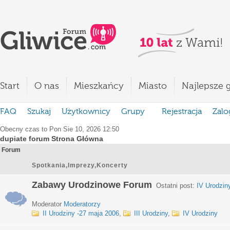
Start
O nas
Mieszkańcy
Miasto
Najlepsze g
FAQ
Szukaj
Użytkownicy
Grupy
Rejestracja
Zalo
Obecny czas to Pon Sie 10, 2026 12:50
dupiate forum Strona Główna
Forum
Spotkania,Imprezy,Koncerty
Zabawy Urodzinowe Forum
Ostatni post:
IV Urodzin
Moderator
Moderatorzy
II Urodziny -27 maja 2006
,
III Urodziny
,
IV Urodziny