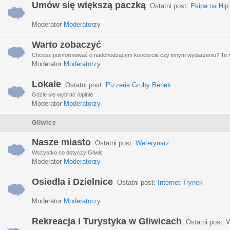
Umów się większą paczką
Ostatni post:
Ekipa na Hip
Moderator
Moderatorzy
Warto zobaczyć
Chcesz poinformować o nadchodzącym koncercie czy innym wydarzeniu? To miej
Moderator
Moderatorzy
Lokale
Ostatni post:
Pizzeria Gruby Benek
Gdzie się wybrać /opinie
Moderator
Moderatorzy
Gliwice
Nasze miasto
Ostatni post:
Weterynarz
Wszystko co dotyczy Gliwic
Moderator
Moderatorzy
Osiedla i Dzielnice
Ostatni post:
Internet Trynek
Moderator
Moderatorzy
Rekreacja i Turystyka w Gliwicach
Ostatni post:
W