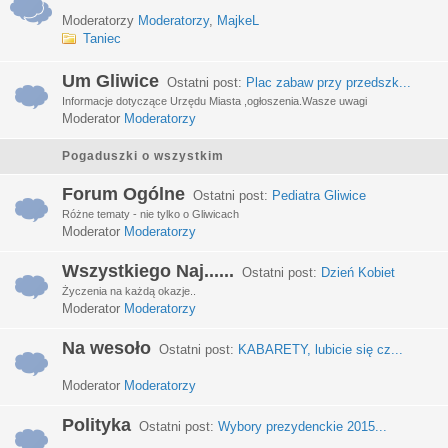
Moderatorzy
Moderatorzy
,
MajkeL
Taniec
Um Gliwice
Ostatni post:
Plac zabaw przy przedszk...
Informacje dotyczące Urzędu Miasta ,ogłoszenia.Wasze uwagi
Moderator
Moderatorzy
Pogaduszki o wszystkim
Forum Ogólne
Ostatni post:
Pediatra Gliwice
Różne tematy - nie tylko o Gliwicach
Moderator
Moderatorzy
Wszystkiego Naj......
Ostatni post:
Dzień Kobiet
Życzenia na każdą okazje..
Moderator
Moderatorzy
Na wesoło
Ostatni post:
KABARETY, lubicie się cz...
Moderator
Moderatorzy
Polityka
Ostatni post:
Wybory prezydenckie 2015...