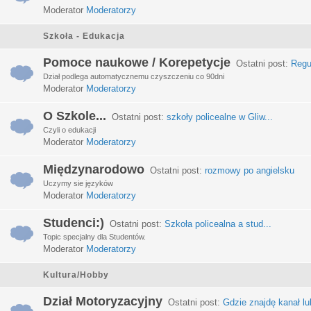
Moderator
Moderatorzy
Szkoła - Edukacja
Pomoce naukowe / Korepetycje
Ostatni post:
Regu
Dział podlega automatycznemu czyszczeniu co 90dni
Moderator
Moderatorzy
O Szkole...
Ostatni post:
szkoły policealne w Gliw...
Czyli o edukacji
Moderator
Moderatorzy
Międzynarodowo
Ostatni post:
rozmowy po angielsku
Uczymy sie języków
Moderator
Moderatorzy
Studenci:)
Ostatni post:
Szkoła policealna a stud...
Topic specjalny dla Studentów.
Moderator
Moderatorzy
Kultura/Hobby
Dział Motoryzacyjny
Ostatni post:
Gdzie znajdę kanał lub