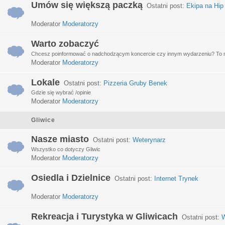
Umów się większą paczką
Ostatni post:
Ekipa na Hip
Moderator
Moderatorzy
Warto zobaczyć
Chcesz poinformować o nadchodzącym koncercie czy innym wydarzeniu? To miej
Moderator
Moderatorzy
Lokale
Ostatni post:
Pizzeria Gruby Benek
Gdzie się wybrać /opinie
Moderator
Moderatorzy
Gliwice
Nasze miasto
Ostatni post:
Weterynarz
Wszystko co dotyczy Gliwic
Moderator
Moderatorzy
Osiedla i Dzielnice
Ostatni post:
Internet Trynek
Moderator
Moderatorzy
Rekreacja i Turystyka w Gliwicach
Ostatni post:
W