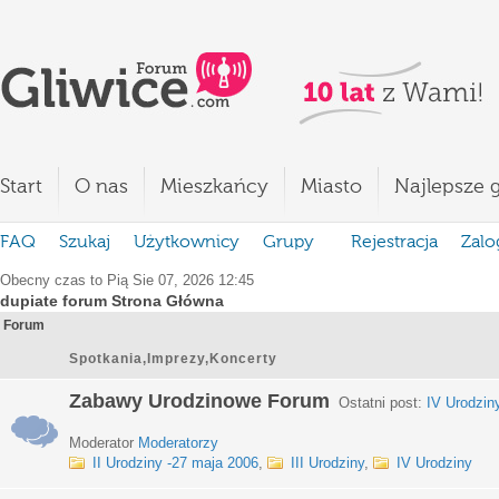
Start
O nas
Mieszkańcy
Miasto
Najlepsze g
FAQ
Szukaj
Użytkownicy
Grupy
Rejestracja
Zalo
Obecny czas to Pią Sie 07, 2026 12:45
dupiate forum Strona Główna
Forum
Spotkania,Imprezy,Koncerty
Zabawy Urodzinowe Forum
Ostatni post:
IV Urodzin
Moderator
Moderatorzy
II Urodziny -27 maja 2006
,
III Urodziny
,
IV Urodziny