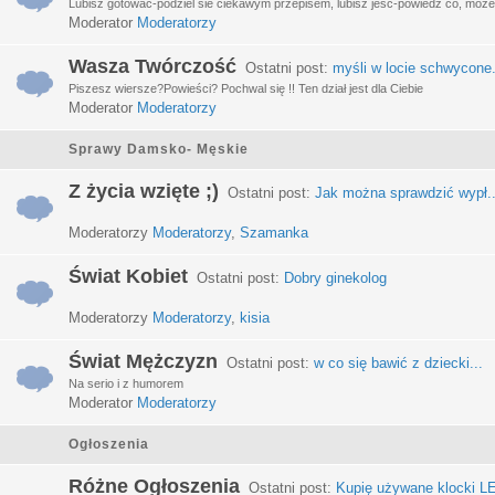
Lubisz gotować-podziel sie ciekawym przepisem, lubisz jeść-powiedz co, może 
Moderator
Moderatorzy
Wasza Twórczość
Ostatni post:
myśli w locie schwycone.
Piszesz wiersze?Powieści? Pochwal się !! Ten dział jest dla Ciebie
Moderator
Moderatorzy
Sprawy Damsko- Męskie
Z życia wzięte ;)
Ostatni post:
Jak można sprawdzić wypł..
Moderatorzy
Moderatorzy
,
Szamanka
Świat Kobiet
Ostatni post:
Dobry ginekolog
Moderatorzy
Moderatorzy
,
kisia
Świat Mężczyzn
Ostatni post:
w co się bawić z dziecki...
Na serio i z humorem
Moderator
Moderatorzy
Ogłoszenia
Różne Ogłoszenia
Ostatni post:
Kupię używane klocki LE