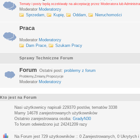
Tematy i posty będą oczekiwały na akceptację przez Moderatora lub Administra
Moderator
Moderatorzy
Sprzedam
,
Kupię
,
Oddam
,
Nieruchomości
Praca
Moderator
Moderatorzy
Dam Prace
,
Szukam Pracy
Sprawy Techniczne Forum
Forum
Ostatni post:
problemy z forum
Problemy,Zmiany,Propozycje
Moderator
Moderatorzy
Kto jest na Forum
Nasi użytkownicy napisali
229370
postów, tematów
3338
Mamy
14678
zarejestrowanych użytkowników
Ostatnio zarejestrowana osoba:
GradyN30
To forum odwiedzono już
24241209
razy
Na Forum jest
729
użytkowników :: 0 Zarejestrowanych, 0 Ukrytych i