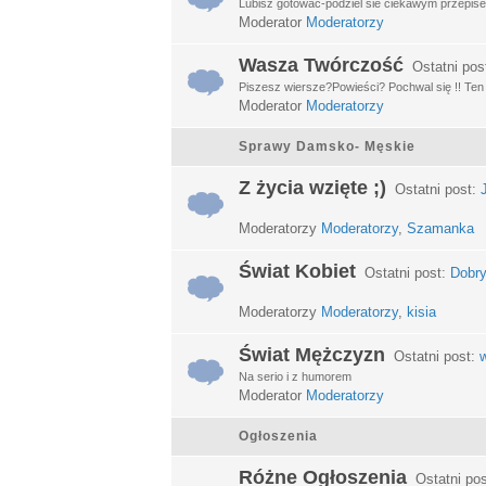
Lubisz gotować-podziel sie ciekawym przepisem
Moderator
Moderatorzy
Wasza Twórczość
Ostatni pos
Piszesz wiersze?Powieści? Pochwal się !! Ten d
Moderator
Moderatorzy
Sprawy Damsko- Męskie
Z życia wzięte ;)
Ostatni post:
Moderatorzy
Moderatorzy
,
Szamanka
Świat Kobiet
Ostatni post:
Dobry
Moderatorzy
Moderatorzy
,
kisia
Świat Mężczyzn
Ostatni post:
w
Na serio i z humorem
Moderator
Moderatorzy
Ogłoszenia
Różne Ogłoszenia
Ostatni po