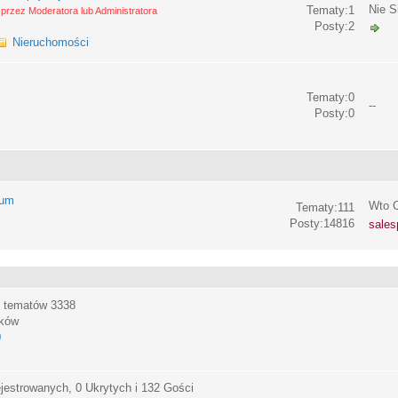
Nie S
Tematy:1
przez Moderatora lub Administratora
Posty:2
Nieruchomości
Tematy:0
--
Posty:0
rum
Wto C
Tematy:111
Posty:14816
sales
, tematów
3338
ików
0
jestrowanych, 0 Ukrytych i 132 Gości