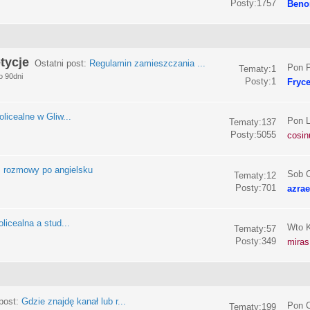
Posty:1757
Beno
tycje
Ostatni post:
Regulamin zamieszczania ...
Pon P
Tematy:1
o 90dni
Posty:1
Fryc
olicealne w Gliw...
Pon L
Tematy:137
Posty:5055
cosin
:
rozmowy po angielsku
Sob C
Tematy:12
Posty:701
azrae
licealna a stud...
Wto K
Tematy:57
Posty:349
miras
post:
Gdzie znajdę kanał lub r...
Pon C
Tematy:199