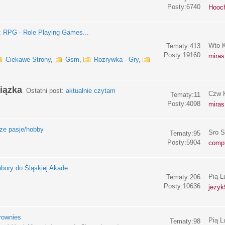
Posty:6740
Hooc
:
RPG - Role Playing Games...
Wto K
Tematy:413
Posty:19160
miras
Ciekawe Strony
,
Gsm
,
Rozrywka - Gry
,
iązka
Ostatni post:
aktualnie czytam
Czw K
Tematy:11
Posty:4098
miras
e pasje/hobby
Sro S
Tematy:95
Posty:5904
compf
bory do Śląskiej Akade...
Pią L
Tematy:206
Posty:10636
jezyk
rownies
Pią L
Tematy:98