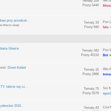
Nie G
Tematy:204
Posty:5440
Misia
baw przy przedszk...
Pon L
Tematy:33
nia.Wasze uwagi
Posty:940
felix
iatra Gliwice
Pon W
Tematy:342
Posty:45110
Bot
post:
Dzień Kobiet
Wto M
Tematy:15
Posty:2886
toma
, lubicie się cz...
Sro K
Tematy:75
Posty:5578
agus
ydenckie 2015...
Czw M
Tematy:43