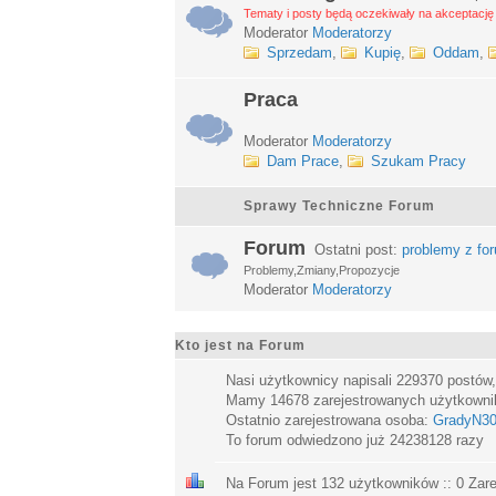
Tematy i posty będą oczekiwały na akceptację 
Moderator
Moderatorzy
Sprzedam
,
Kupię
,
Oddam
,
Praca
Moderator
Moderatorzy
Dam Prace
,
Szukam Pracy
Sprawy Techniczne Forum
Forum
Ostatni post:
problemy z fo
Problemy,Zmiany,Propozycje
Moderator
Moderatorzy
Kto jest na Forum
Nasi użytkownicy napisali
229370
postów
Mamy
14678
zarejestrowanych użytkown
Ostatnio zarejestrowana osoba:
GradyN3
To forum odwiedzono już
24238128
razy
Na Forum jest
132
użytkowników :: 0 Zare