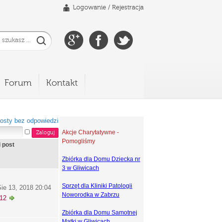
Logowanie
/
Rejestracja
Forum
Kontakt
osty bez odpowiedzi
Akcje Charytatywne -
Pomogliśmy
i post
Zbiórka dla Domu Dziecka nr
3 w Gliwicach
Sprzęt dla Kliniki Patologii
ie 13, 2018 20:04
Noworodka w Zabrzu
k12
Zbiórka dla Domu Samotnej
Matki w Gliwicach