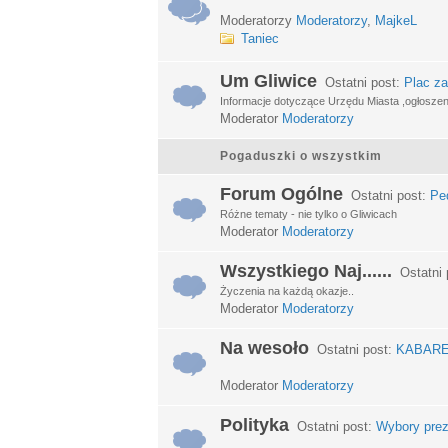
Moderatorzy
Moderatorzy
,
MajkeL
Taniec
Um Gliwice
Ostatni post:
Plac za
Informacje dotyczące Urzędu Miasta ,ogłosze
Moderator
Moderatorzy
Pogaduszki o wszystkim
Forum Ogólne
Ostatni post:
Ped
Różne tematy - nie tylko o Gliwicach
Moderator
Moderatorzy
Wszystkiego Naj......
Ostatni 
Życzenia na każdą okazje..
Moderator
Moderatorzy
Na wesoło
Ostatni post:
KABARETY
Moderator
Moderatorzy
Polityka
Ostatni post:
Wybory prez