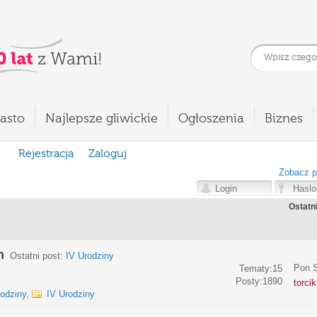
asto
Najlepsze gliwickie
Ogłoszenia
Biznes
Rejestracja
Zaloguj
Zobacz p
Ostatn
m
Ostatni post:
IV Urodziny
Pon S
Tematy:15
Posty:1890
torci
rodziny
,
IV Urodziny