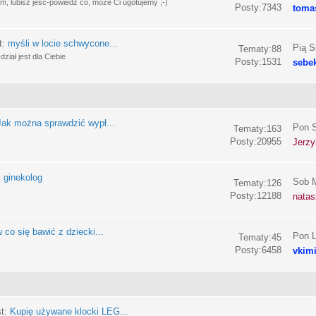
, lubisz jeść-powiedz co, może Ci ugotujemy ;-)
Posty:7343
toma
t:
myśli w locie schwycone...
Pią S
Tematy:88
ział jest dla Ciebie
Posty:1531
sebe
Jak można sprawdzić wypł...
Pon S
Tematy:163
Posty:20955
Jerzy
 ginekolog
Sob M
Tematy:126
Posty:12188
nata
 co się bawić z dziecki...
Pon L
Tematy:45
Posty:6458
vkim
st:
Kupię używane klocki LEG...