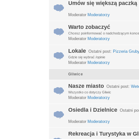
Umów się większą paczką
Moderator
Moderatorzy
Warto zobaczyć
Chcesz poinformować o nadchodzącym koncerci
Moderator
Moderatorzy
Lokale
Ostatni post:
Pizzeria Grub
Gdzie się wybrać /opinie
Moderator
Moderatorzy
Gliwice
Nasze miasto
Ostatni post:
Wet
Wszystko co dotyczy Gliwic
Moderator
Moderatorzy
Osiedla i Dzielnice
Ostatni po
Moderator
Moderatorzy
Rekreacja i Turystyka w G