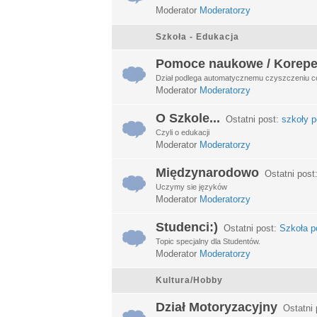
Moderator
Moderatorzy
Szkoła - Edukacja
Pomoce naukowe / Korepe
Dział podlega automatycznemu czyszczeniu c
Moderator
Moderatorzy
O Szkole...
Ostatni post:
szkoły p
Czyli o edukacji
Moderator
Moderatorzy
Międzynarodowo
Ostatni post
Uczymy sie języków
Moderator
Moderatorzy
Studenci:)
Ostatni post:
Szkoła po
Topic specjalny dla Studentów.
Moderator
Moderatorzy
Kultura/Hobby
Dział Motoryzacyjny
Ostatni 