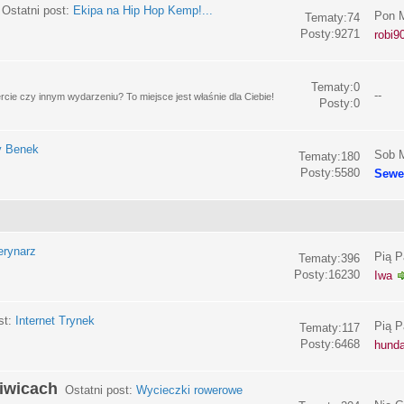
Ostatni post:
Ekipa na Hip Hop Kemp!...
Pon M
Tematy:74
Posty:9271
robi9
Tematy:0
--
e czy innym wydarzeniu? To miejsce jest właśnie dla Ciebie!
Posty:0
y Benek
Sob M
Tematy:180
Posty:5580
Sewe
erynarz
Pią P
Tematy:396
Posty:16230
Iwa
st:
Internet Trynek
Pią P
Tematy:117
Posty:6468
hund
liwicach
Ostatni post:
Wycieczki rowerowe