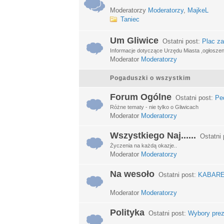
Moderatorzy
Moderatorzy
,
MajkeL
Taniec
Um Gliwice
Ostatni post:
Plac za
Informacje dotyczące Urzędu Miasta ,ogłosze
Moderator
Moderatorzy
Pogaduszki o wszystkim
Forum Ogólne
Ostatni post:
Ped
Różne tematy - nie tylko o Gliwicach
Moderator
Moderatorzy
Wszystkiego Naj......
Ostatni 
Życzenia na każdą okazje..
Moderator
Moderatorzy
Na wesoło
Ostatni post:
KABARETY
Moderator
Moderatorzy
Polityka
Ostatni post:
Wybory prez