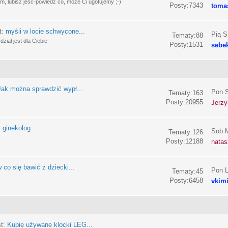
, lubisz jeść-powiedz co, może Ci ugotujemy ;-)
Posty:7343
toma
t:
myśli w locie schwycone...
Pią S
Tematy:88
ział jest dla Ciebie
Posty:1531
sebe
Jak można sprawdzić wypł...
Pon S
Tematy:163
Posty:20955
Jerzy
 ginekolog
Sob M
Tematy:126
Posty:12188
nata
 co się bawić z dziecki...
Pon L
Tematy:45
Posty:6458
vkim
st:
Kupię używane klocki LEG...