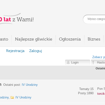
asto
Najlepsze gliwickie
Ogłoszenia
Biznes
Rejestracja
Zaloguj
Zobacz p
Ostatn
m
Ostatni post:
IV Urodziny
Pon S
Tematy:15
Posty:1890
torci
rodziny
,
IV Urodziny