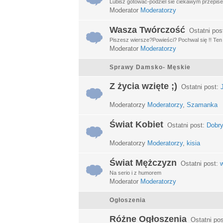
Lubisz gotować-podziel sie ciekawym przepisem
Moderator
Moderatorzy
Wasza Twórczość
Ostatni pos
Piszesz wiersze?Powieści? Pochwal się !! Ten d
Moderator
Moderatorzy
Sprawy Damsko- Męskie
Z życia wzięte ;)
Ostatni post:
Moderatorzy
Moderatorzy
,
Szamanka
Świat Kobiet
Ostatni post:
Dobry
Moderatorzy
Moderatorzy
,
kisia
Świat Mężczyzn
Ostatni post:
w
Na serio i z humorem
Moderator
Moderatorzy
Ogłoszenia
Różne Ogłoszenia
Ostatni po