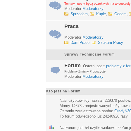
Tematy i posty będą oczekiwały na akceptację 
Moderator
Moderatorzy
Sprzedam
,
Kupię
,
Oddam
,
Praca
Moderator
Moderatorzy
Dam Prace
,
Szukam Pracy
Sprawy Techniczne Forum
Forum
Ostatni post:
problemy z fo
Problemy,Zmiany,Propozycje
Moderator
Moderatorzy
Kto jest na Forum
Nasi użytkownicy napisali
229370
postów
Mamy
14678
zarejestrowanych użytkown
Ostatnio zarejestrowana osoba:
GradyN3
To forum odwiedzono już
24240928
razy
Na Forum jest
54
użytkowników :: 0 Zarej