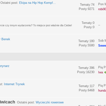
Ostatni post:
Ekipa na Hip Hop Kemp!...
Pon M
Tematy:74
Posty:9271
robi9
Tematy:0
--
e czy innym wydarzeniu? To miejsce jest właśnie dla Ciebie!
Posty:0
y Benek
Sob M
Tematy:180
Posty:5580
Sewe
erynarz
Pią P
Tematy:396
Posty:16230
Iwa
st:
Internet Trynek
Pią P
Tematy:117
Posty:6468
hund
liwicach
Ostatni post:
Wycieczki rowerowe