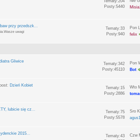
Nie G
Tematy:204
Posty:5440
Misia
baw przy przedszk...
Pon L
Tematy:33
nia.Wasze uwagi
Posty:940
felix
iatra Gliwice
Pon W
Tematy:342
Posty:45110
Bot
post:
Dzień Kobiet
Wto M
Tematy:15
Posty:2886
toma
, lubicie się cz...
Sro K
Tematy:75
Posty:5578
agus
ydenckie 2015...
Czw M
Tematy:43