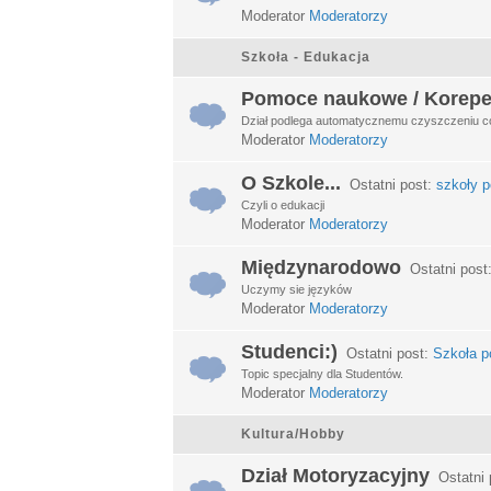
Moderator
Moderatorzy
Szkoła - Edukacja
Pomoce naukowe / Korepe
Dział podlega automatycznemu czyszczeniu c
Moderator
Moderatorzy
O Szkole...
Ostatni post:
szkoły p
Czyli o edukacji
Moderator
Moderatorzy
Międzynarodowo
Ostatni post
Uczymy sie języków
Moderator
Moderatorzy
Studenci:)
Ostatni post:
Szkoła po
Topic specjalny dla Studentów.
Moderator
Moderatorzy
Kultura/Hobby
Dział Motoryzacyjny
Ostatni 