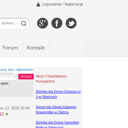
Logowanie
/
Rejestracja
Forum
Kontakt
osty bez odpowiedzi
Akcje Charytatywne -
Pomogliśmy
i post
Zbiórka dla Domu Dziecka nr
3 w Gliwicach
Sprzęt dla Kliniki Patologii
ie 13, 2018 20:04
Noworodka w Zabrzu
k12
Zbiórka dla Domu Samotnej
Matki w Gliwicach