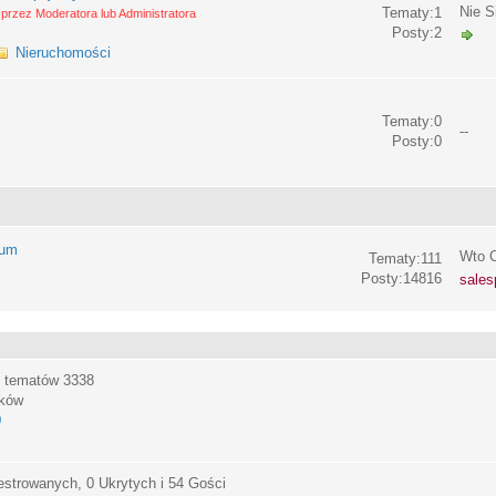
Nie S
Tematy:1
przez Moderatora lub Administratora
Posty:2
Nieruchomości
Tematy:0
--
Posty:0
rum
Wto C
Tematy:111
Posty:14816
sales
, tematów
3338
ików
0
estrowanych, 0 Ukrytych i 54 Gości