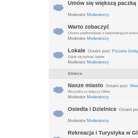
Umów się większą paczką
Moderator
Moderatorzy
Warto zobaczyć
Chcesz poinformować o nadchodzącym koncerci
Moderator
Moderatorzy
Lokale
Ostatni post:
Pizzeria Grub
Gdzie się wybrać /opinie
Moderator
Moderatorzy
Gliwice
Nasze miasto
Ostatni post:
Wet
Wszystko co dotyczy Gliwic
Moderator
Moderatorzy
Osiedla i Dzielnice
Ostatni po
Moderator
Moderatorzy
Rekreacja i Turystyka w G