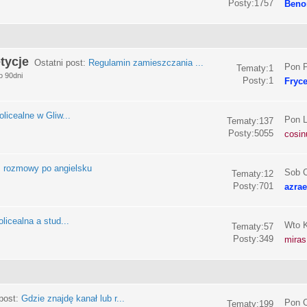
Posty:1757
Beno
tycje
Ostatni post:
Regulamin zamieszczania ...
Pon P
Tematy:1
o 90dni
Posty:1
Fryc
olicealne w Gliw...
Pon L
Tematy:137
Posty:5055
cosin
:
rozmowy po angielsku
Sob C
Tematy:12
Posty:701
azrae
licealna a stud...
Wto K
Tematy:57
Posty:349
miras
post:
Gdzie znajdę kanał lub r...
Pon C
Tematy:199