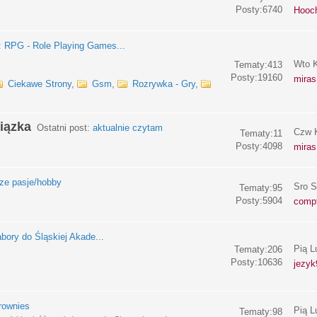
Posty:6740
Hooc
:
RPG - Role Playing Games...
Wto K
Tematy:413
Posty:19160
miras
Ciekawe Strony
,
Gsm
,
Rozrywka - Gry
,
iązka
Ostatni post:
aktualnie czytam
Czw K
Tematy:11
Posty:4098
miras
e pasje/hobby
Sro S
Tematy:95
Posty:5904
compf
bory do Śląskiej Akade...
Pią L
Tematy:206
Posty:10636
jezyk
rownies
Pią L
Tematy:98