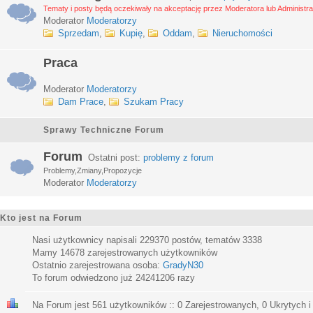
Tematy i posty będą oczekiwały na akceptację przez Moderatora lub Administra
Moderator
Moderatorzy
Sprzedam
,
Kupię
,
Oddam
,
Nieruchomości
Praca
Moderator
Moderatorzy
Dam Prace
,
Szukam Pracy
Sprawy Techniczne Forum
Forum
Ostatni post:
problemy z forum
Problemy,Zmiany,Propozycje
Moderator
Moderatorzy
Kto jest na Forum
Nasi użytkownicy napisali
229370
postów, tematów
3338
Mamy
14678
zarejestrowanych użytkowników
Ostatnio zarejestrowana osoba:
GradyN30
To forum odwiedzono już
24241206
razy
Na Forum jest
561
użytkowników :: 0 Zarejestrowanych, 0 Ukrytych i