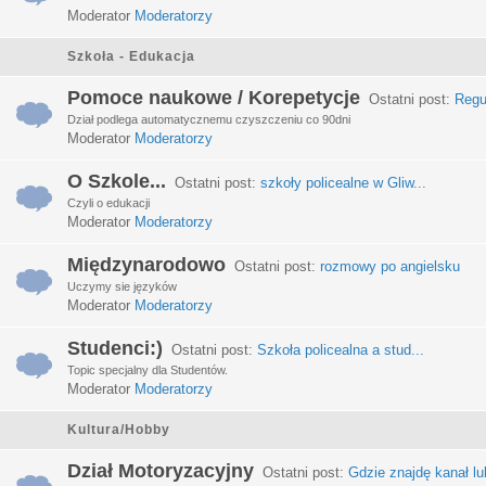
Moderator
Moderatorzy
Szkoła - Edukacja
Pomoce naukowe / Korepetycje
Ostatni post:
Regu
Dział podlega automatycznemu czyszczeniu co 90dni
Moderator
Moderatorzy
O Szkole...
Ostatni post:
szkoły policealne w Gliw...
Czyli o edukacji
Moderator
Moderatorzy
Międzynarodowo
Ostatni post:
rozmowy po angielsku
Uczymy sie języków
Moderator
Moderatorzy
Studenci:)
Ostatni post:
Szkoła policealna a stud...
Topic specjalny dla Studentów.
Moderator
Moderatorzy
Kultura/Hobby
Dział Motoryzacyjny
Ostatni post:
Gdzie znajdę kanał lub