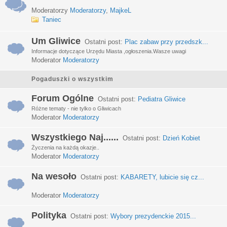
Moderatorzy
Moderatorzy
,
MajkeL
Taniec
Um Gliwice
Ostatni post:
Plac zabaw przy przedszk...
Informacje dotyczące Urzędu Miasta ,ogłoszenia.Wasze uwagi
Moderator
Moderatorzy
Pogaduszki o wszystkim
Forum Ogólne
Ostatni post:
Pediatra Gliwice
Różne tematy - nie tylko o Gliwicach
Moderator
Moderatorzy
Wszystkiego Naj......
Ostatni post:
Dzień Kobiet
Życzenia na każdą okazje..
Moderator
Moderatorzy
Na wesoło
Ostatni post:
KABARETY, lubicie się cz...
Moderator
Moderatorzy
Polityka
Ostatni post:
Wybory prezydenckie 2015...