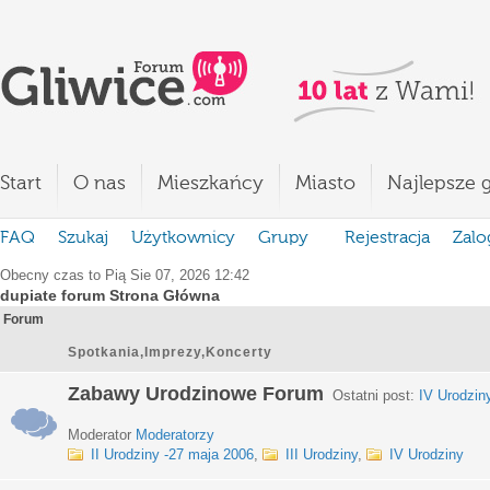
Start
O nas
Mieszkańcy
Miasto
Najlepsze g
FAQ
Szukaj
Użytkownicy
Grupy
Rejestracja
Zalo
Obecny czas to Pią Sie 07, 2026 12:42
dupiate forum Strona Główna
Forum
Spotkania,Imprezy,Koncerty
Zabawy Urodzinowe Forum
Ostatni post:
IV Urodzin
Moderator
Moderatorzy
II Urodziny -27 maja 2006
,
III Urodziny
,
IV Urodziny