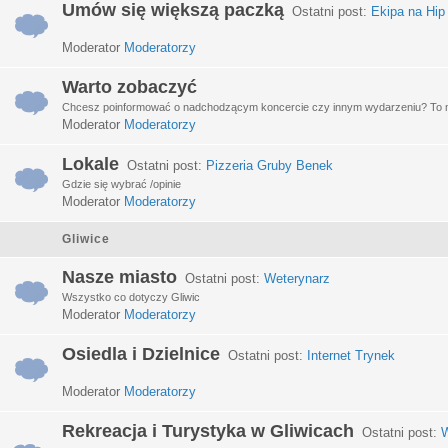
Umów się większą paczką
Ostatni post:
Ekipa na Hip
Moderator
Moderatorzy
Warto zobaczyć
Chcesz poinformować o nadchodzącym koncercie czy innym wydarzeniu? To miej
Moderator
Moderatorzy
Lokale
Ostatni post:
Pizzeria Gruby Benek
Gdzie się wybrać /opinie
Moderator
Moderatorzy
Gliwice
Nasze miasto
Ostatni post:
Weterynarz
Wszystko co dotyczy Gliwic
Moderator
Moderatorzy
Osiedla i Dzielnice
Ostatni post:
Internet Trynek
Moderator
Moderatorzy
Rekreacja i Turystyka w Gliwicach
Ostatni post:
W