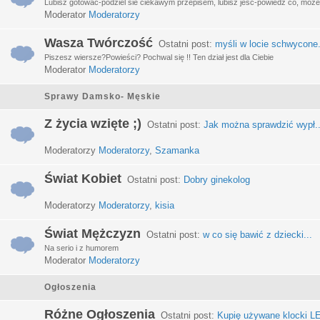
Lubisz gotować-podziel sie ciekawym przepisem, lubisz jeść-powiedz co, może 
Moderator
Moderatorzy
Wasza Twórczość
Ostatni post:
myśli w locie schwycone.
Piszesz wiersze?Powieści? Pochwal się !! Ten dział jest dla Ciebie
Moderator
Moderatorzy
Sprawy Damsko- Męskie
Z życia wzięte ;)
Ostatni post:
Jak można sprawdzić wypł..
Moderatorzy
Moderatorzy
,
Szamanka
Świat Kobiet
Ostatni post:
Dobry ginekolog
Moderatorzy
Moderatorzy
,
kisia
Świat Mężczyzn
Ostatni post:
w co się bawić z dziecki...
Na serio i z humorem
Moderator
Moderatorzy
Ogłoszenia
Różne Ogłoszenia
Ostatni post:
Kupię używane klocki LE