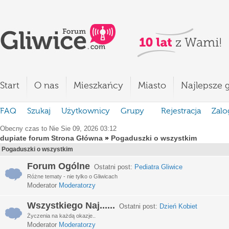
Start
O nas
Mieszkańcy
Miasto
Najlepsze g
FAQ
Szukaj
Użytkownicy
Grupy
Rejestracja
Zalo
Obecny czas to Nie Sie 09, 2026 03:12
dupiate forum Strona Główna
»
Pogaduszki o wszystkim
Pogaduszki o wszystkim
Forum Ogólne
Ostatni post:
Pediatra Gliwice
Różne tematy - nie tylko o Gliwicach
Moderator
Moderatorzy
Wszystkiego Naj......
Ostatni post:
Dzień Kobiet
Życzenia na każdą okazje..
Moderator
Moderatorzy