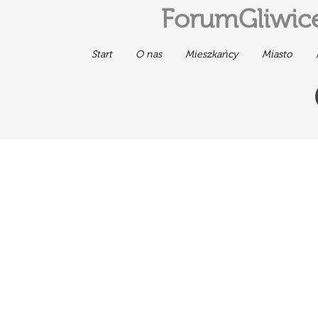
ForumGliwice
Start
O nas
Mieszkańcy
Miasto