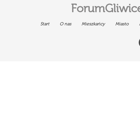
ForumGliwice
Start
O nas
Mieszkańcy
Miasto