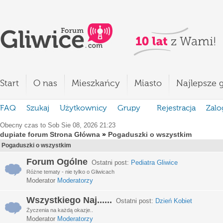
Start
O nas
Mieszkańcy
Miasto
Najlepsze g
FAQ
Szukaj
Użytkownicy
Grupy
Rejestracja
Zalo
Obecny czas to Sob Sie 08, 2026 21:23
dupiate forum Strona Główna
»
Pogaduszki o wszystkim
Pogaduszki o wszystkim
Forum Ogólne
Ostatni post:
Pediatra Gliwice
Różne tematy - nie tylko o Gliwicach
Moderator
Moderatorzy
Wszystkiego Naj......
Ostatni post:
Dzień Kobiet
Życzenia na każdą okazje..
Moderator
Moderatorzy