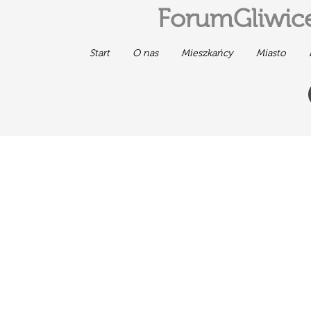
ForumGliwice
Start
O nas
Mieszkańcy
Miasto