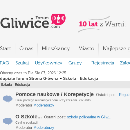
Start
O nas
Mieszkańcy
Miasto
Najlepsze g
FAQ
Szukaj
Użytkownicy
Grupy
Rejestracja
Zalo
Obecny czas to Pią Sie 07, 2026 12:25
dupiate forum Strona Główna
»
Szkoła - Edukacja
Szkoła - Edukacja
Pomoce naukowe / Korepetycje
Ostatni post:
Regula
Dział podlega automatycznemu czyszczeniu co 90dni
Moderator
Moderatorzy
O Szkole...
Ostatni post:
szkoły policealne w Gliw...
Czyli o edukacji
Moderator
Moderatorzy