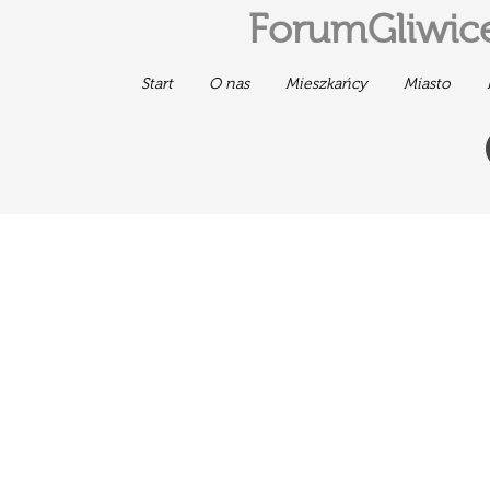
ForumGliwice
Start
O nas
Mieszkańcy
Miasto