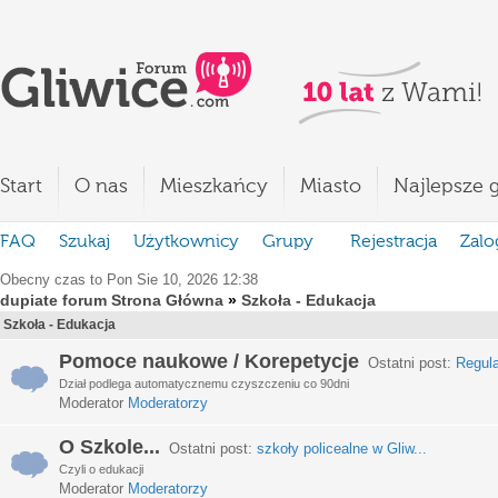
Start
O nas
Mieszkańcy
Miasto
Najlepsze g
FAQ
Szukaj
Użytkownicy
Grupy
Rejestracja
Zalo
Obecny czas to Pon Sie 10, 2026 12:38
dupiate forum Strona Główna
»
Szkoła - Edukacja
Szkoła - Edukacja
Pomoce naukowe / Korepetycje
Ostatni post:
Regula
Dział podlega automatycznemu czyszczeniu co 90dni
Moderator
Moderatorzy
O Szkole...
Ostatni post:
szkoły policealne w Gliw...
Czyli o edukacji
Moderator
Moderatorzy