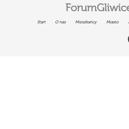
ForumGliwice
Start
O nas
Mieszkańcy
Miasto