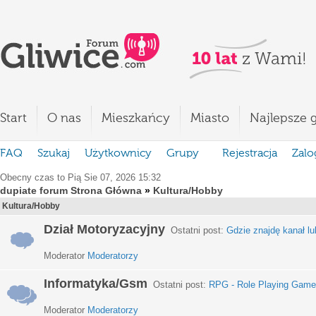
Start
O nas
Mieszkańcy
Miasto
Najlepsze g
FAQ
Szukaj
Użytkownicy
Grupy
Rejestracja
Zalo
Obecny czas to Pią Sie 07, 2026 15:32
dupiate forum Strona Główna
»
Kultura/Hobby
Kultura/Hobby
Dział Motoryzacyjny
Ostatni post:
Gdzie znajdę kanał lub
Moderator
Moderatorzy
Informatyka/Gsm
Ostatni post:
RPG - Role Playing Games
Moderator
Moderatorzy