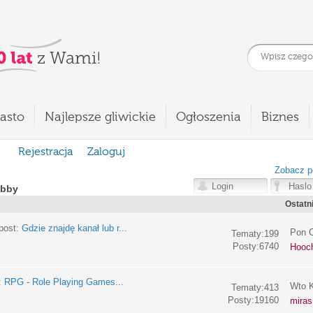
asto
Najlepsze gliwickie
Ogłoszenia
Biznes
Rejestracja
Zaloguj
Zobacz p
obby
Ostatn
post:
Gdzie znajdę kanał lub r...
Pon C
Tematy:199
Posty:6740
Hooc
:
RPG - Role Playing Games...
Wto K
Tematy:413
Posty:19160
miras