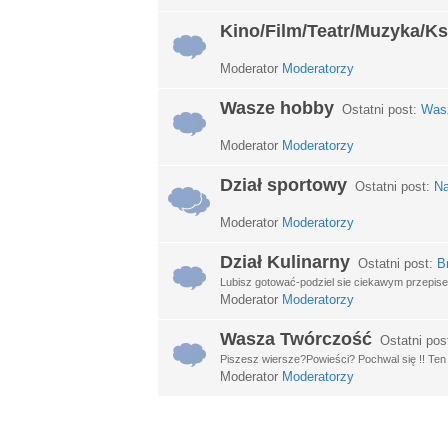
Kino/Film/Teatr/Muzyka/Ks
Moderator
Moderatorzy
Wasze hobby
Ostatni post:
Wasz
Moderator
Moderatorzy
Dział sportowy
Ostatni post:
Na
Moderator
Moderatorzy
Dział Kulinarny
Ostatni post:
B
Lubisz gotować-podziel sie ciekawym przepisem
Moderator
Moderatorzy
Wasza Twórczość
Ostatni pos
Piszesz wiersze?Powieści? Pochwal się !! Ten d
Moderator
Moderatorzy