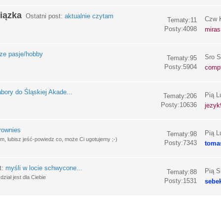
iązka
Ostatni post:
aktualnie czytam
Czw K
Tematy:11
Posty:4098
miras
e pasje/hobby
Sro S
Tematy:95
Posty:5904
compf
bory do Śląskiej Akade...
Pią L
Tematy:206
Posty:10636
jezyk
rownies
Pią L
Tematy:98
, lubisz jeść-powiedz co, może Ci ugotujemy ;-)
Posty:7343
toma
t:
myśli w locie schwycone...
Pią S
Tematy:88
ział jest dla Ciebie
Posty:1531
sebe