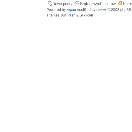
Nowe posty
Brak nowych postów
Foru
Powered by
modified by
© 2003 phpBB
phpBB
Przemo
Themes: junFresh &
Silk icon