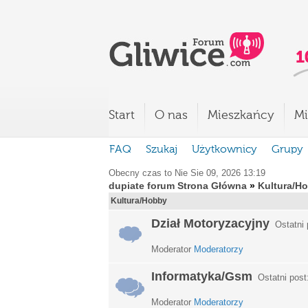
Start
O nas
Mieszkańcy
Mi
FAQ
Szukaj
Użytkownicy
Grupy
Obecny czas to Nie Sie 09, 2026 13:19
dupiate forum Strona Główna
»
Kultura/H
Kultura/Hobby
Dział Motoryzacyjny
Ostatni 
Moderator
Moderatorzy
Informatyka/Gsm
Ostatni post
Moderator
Moderatorzy