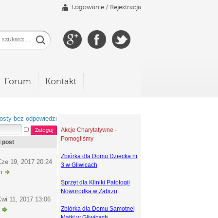
Logowanie
/
Rejestracja
Forum
Kontakt
osty bez odpowiedzi
Akcje Charytatywne -
Pomogliśmy
i post
Zbiórka dla Domu Dziecka nr
ze 19, 2017 20:24
3 w Gliwicach
h
Sprzęt dla Kliniki Patologii
Noworodka w Zabrzu
wi 11, 2017 13:06
Zbiórka dla Domu Samotnej
Matki w Gliwicach