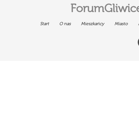
ForumGliwice
Start
O nas
Mieszkańcy
Miasto