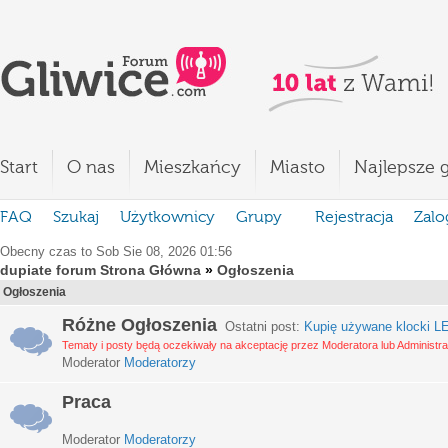
Start
O nas
Mieszkańcy
Miasto
Najlepsze g
FAQ
Szukaj
Użytkownicy
Grupy
Rejestracja
Zalo
Obecny czas to Sob Sie 08, 2026 01:56
dupiate forum Strona Główna
»
Ogłoszenia
Ogłoszenia
Różne Ogłoszenia
Ostatni post:
Kupię używane klocki LE
Tematy i posty będą oczekiwały na akceptację przez Moderatora lub Administra
Moderator
Moderatorzy
Praca
Moderator
Moderatorzy