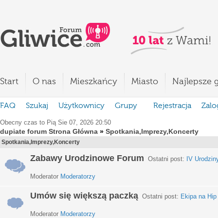
Start
O nas
Mieszkańcy
Miasto
Najlepsze g
FAQ
Szukaj
Użytkownicy
Grupy
Rejestracja
Zalo
Obecny czas to Pią Sie 07, 2026 20:50
dupiate forum Strona Główna
»
Spotkania,Imprezy,Koncerty
Spotkania,Imprezy,Koncerty
Zabawy Urodzinowe Forum
Ostatni post:
IV Urodzin
Moderator
Moderatorzy
Umów się większą paczką
Ostatni post:
Ekipa na Hip
Moderator
Moderatorzy