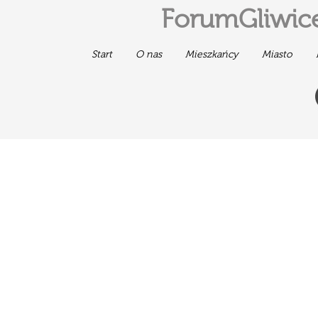
ForumGliwice
Start
O nas
Mieszkańcy
Miasto