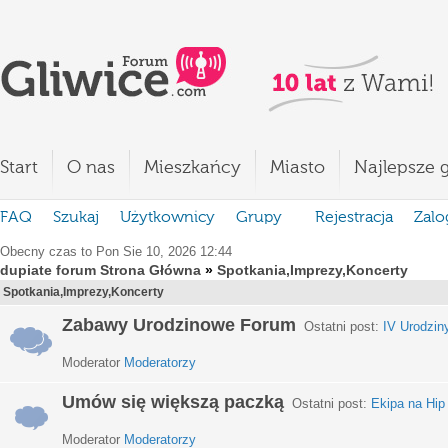
Start
O nas
Mieszkańcy
Miasto
Najlepsze g
FAQ
Szukaj
Użytkownicy
Grupy
Rejestracja
Zalo
Obecny czas to Pon Sie 10, 2026 12:44
dupiate forum Strona Główna
»
Spotkania,Imprezy,Koncerty
Spotkania,Imprezy,Koncerty
Zabawy Urodzinowe Forum
Ostatni post:
IV Urodzin
Moderator
Moderatorzy
Umów się większą paczką
Ostatni post:
Ekipa na Hip
Moderator
Moderatorzy