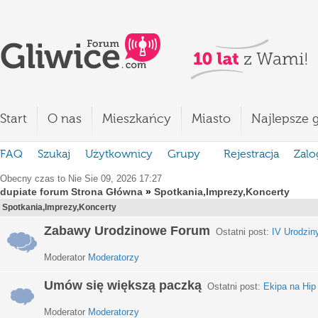
Start
O nas
Mieszkańcy
Miasto
Najlepsze g
FAQ
Szukaj
Użytkownicy
Grupy
Rejestracja
Zalo
Obecny czas to Nie Sie 09, 2026 17:27
dupiate forum Strona Główna
»
Spotkania,Imprezy,Koncerty
Spotkania,Imprezy,Koncerty
Zabawy Urodzinowe Forum
Ostatni post:
IV Urodzin
Moderator
Moderatorzy
Umów się większą paczką
Ostatni post:
Ekipa na Hip
Moderator
Moderatorzy