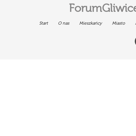
ForumGliwice
Start
O nas
Mieszkańcy
Miasto