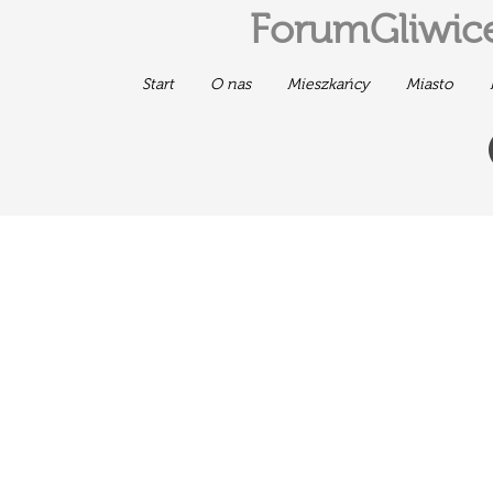
ForumGliwice
Start
O nas
Mieszkańcy
Miasto