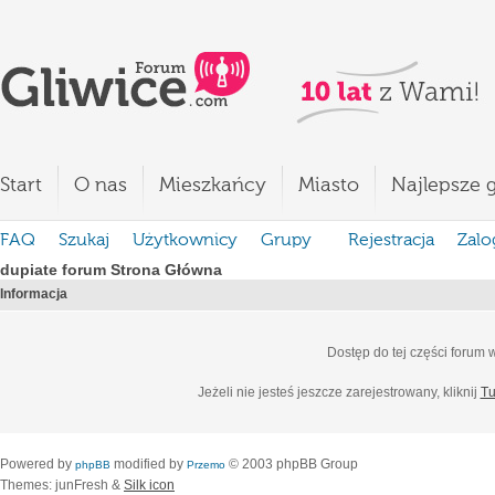
Start
O nas
Mieszkańcy
Miasto
Najlepsze g
FAQ
Szukaj
Użytkownicy
Grupy
Rejestracja
Zalo
dupiate forum Strona Główna
Informacja
Dostęp do tej części forum
Jeżeli nie jesteś jeszcze zarejestrowany, kliknij
Tu
Powered by
modified by
© 2003 phpBB Group
phpBB
Przemo
Themes: junFresh &
Silk icon