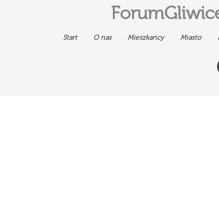
ForumGliwice
Start
O nas
Mieszkańcy
Miasto