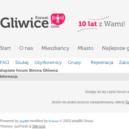
Start
O nas
Mieszkańcy
Miasto
Najlepsze g
FAQ
Szukaj
Użytkownicy
Grupy
Rejestracja
Zalo
dupiate forum Strona Główna
Informacja
Dostęp do tej części forum
Jeżeli nie jesteś jeszcze zarejestrowany, kliknij
Tu
Powered by
modified by
© 2003 phpBB Group
phpBB
Przemo
Themes: junFresh &
Silk icon