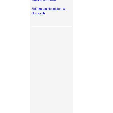
Zbiórka dla Hospicjum w
Gliwicach