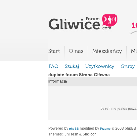
Start
O nas
Mieszkańcy
Mi
FAQ
Szukaj
Użytkownicy
Grupy
dupiate forum Strona Główna
Informacja
Jeżeli nie jesteś jesz
Powered by
modified by
© 2003 phpBB
phpBB
Przemo
Themes: junFresh &
Silk icon