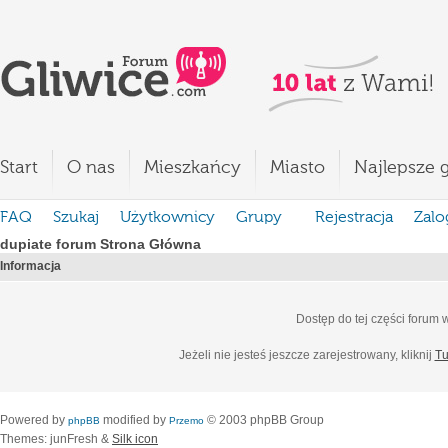
Start
O nas
Mieszkańcy
Miasto
Najlepsze g
FAQ
Szukaj
Użytkownicy
Grupy
Rejestracja
Zalo
dupiate forum Strona Główna
Informacja
Dostęp do tej części forum
Jeżeli nie jesteś jeszcze zarejestrowany, kliknij
Tu
Powered by
modified by
© 2003 phpBB Group
phpBB
Przemo
Themes: junFresh &
Silk icon