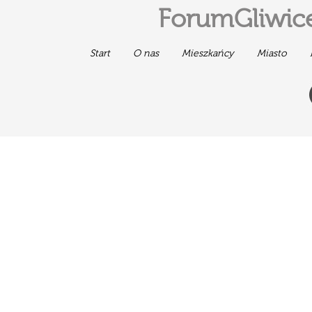
ForumGliwice
Start
O nas
Mieszkańcy
Miasto