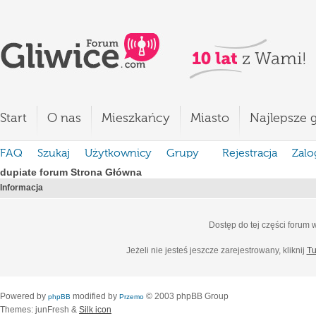
Start
O nas
Mieszkańcy
Miasto
Najlepsze g
FAQ
Szukaj
Użytkownicy
Grupy
Rejestracja
Zalo
dupiate forum Strona Główna
Informacja
Dostęp do tej części forum
Jeżeli nie jesteś jeszcze zarejestrowany, kliknij
Tu
Powered by
modified by
© 2003 phpBB Group
phpBB
Przemo
Themes: junFresh &
Silk icon