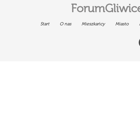
ForumGliwice
Start
O nas
Mieszkańcy
Miasto