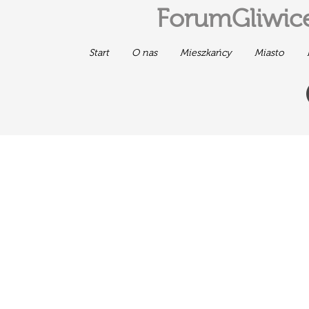
ForumGliwice
Start
O nas
Mieszkańcy
Miasto