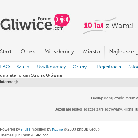
Start
O nas
Mieszkańcy
Miasto
Najlepsze g
FAQ
Szukaj
Użytkownicy
Grupy
Rejestracja
Zalo
dupiate forum Strona Główna
Informacja
Dostęp do tej części forum
Jeżeli nie jesteś jeszcze zarejestrowany, kliknij
Tu
Powered by
modified by
© 2003 phpBB Group
phpBB
Przemo
Themes: junFresh &
Silk icon