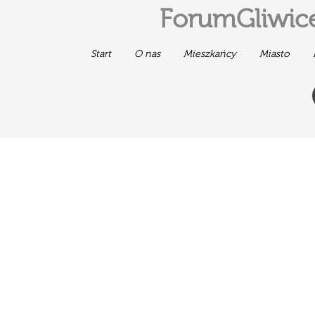
ForumGliwice
Start
O nas
Mieszkańcy
Miasto