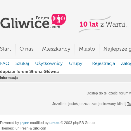
Start
O nas
Mieszkańcy
Miasto
Najlepsze g
FAQ
Szukaj
Użytkownicy
Grupy
Rejestracja
Zalo
dupiate forum Strona Główna
Informacja
Dostęp do tej części forum
Jeżeli nie jesteś jeszcze zarejestrowany, kliknij
Tu
Powered by
modified by
© 2003 phpBB Group
phpBB
Przemo
Themes: junFresh &
Silk icon