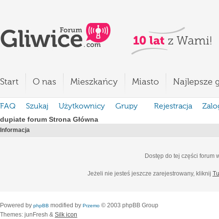
Start
O nas
Mieszkańcy
Miasto
Najlepsze g
FAQ
Szukaj
Użytkownicy
Grupy
Rejestracja
Zalo
dupiate forum Strona Główna
Informacja
Dostęp do tej części forum
Jeżeli nie jesteś jeszcze zarejestrowany, kliknij
Tu
Powered by
modified by
© 2003 phpBB Group
phpBB
Przemo
Themes: junFresh &
Silk icon