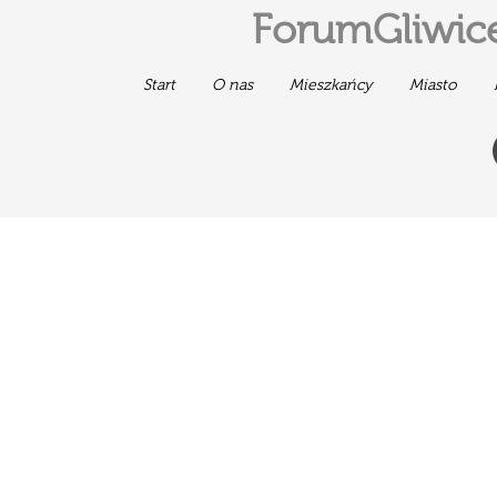
ForumGliwice
Start
O nas
Mieszkańcy
Miasto