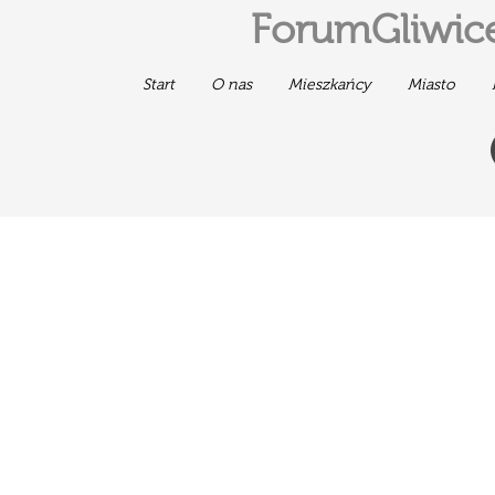
ForumGliwice
Start
O nas
Mieszkańcy
Miasto