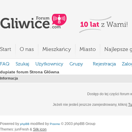
Start
O nas
Mieszkańcy
Miasto
Najlepsze g
FAQ
Szukaj
Użytkownicy
Grupy
Rejestracja
Zalo
dupiate forum Strona Główna
Informacja
Dostęp do tej części forum
Jeżeli nie jesteś jeszcze zarejestrowany, kliknij
Tu
Powered by
modified by
© 2003 phpBB Group
phpBB
Przemo
Themes: junFresh &
Silk icon