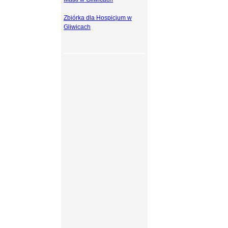
Zbiórka dla Hospicjum w
Gliwicach