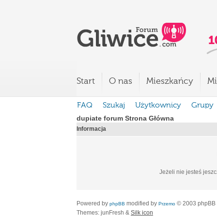
Start
O nas
Mieszkańcy
Mi
FAQ
Szukaj
Użytkownicy
Grupy
dupiate forum Strona Główna
Informacja
Jeżeli nie jesteś jesz
Powered by
modified by
© 2003 phpBB
phpBB
Przemo
Themes: junFresh &
Silk icon