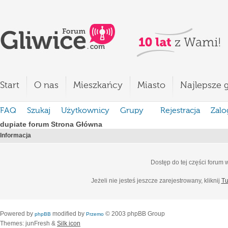
Start
O nas
Mieszkańcy
Miasto
Najlepsze g
FAQ
Szukaj
Użytkownicy
Grupy
Rejestracja
Zalo
dupiate forum Strona Główna
Informacja
Dostęp do tej części forum
Jeżeli nie jesteś jeszcze zarejestrowany, kliknij
Tu
Powered by
modified by
© 2003 phpBB Group
phpBB
Przemo
Themes: junFresh &
Silk icon