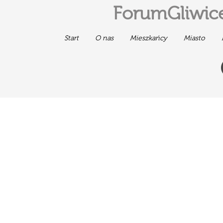
ForumGliwice
Start
O nas
Mieszkańcy
Miasto