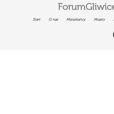
ForumGliwice
Start
O nas
Mieszkańcy
Miasto