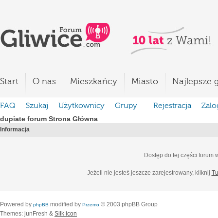
Start
O nas
Mieszkańcy
Miasto
Najlepsze g
FAQ
Szukaj
Użytkownicy
Grupy
Rejestracja
Zalo
dupiate forum Strona Główna
Informacja
Dostęp do tej części forum
Jeżeli nie jesteś jeszcze zarejestrowany, kliknij
Tu
Powered by
modified by
© 2003 phpBB Group
phpBB
Przemo
Themes: junFresh &
Silk icon