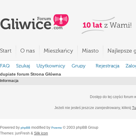
Start
O nas
Mieszkańcy
Miasto
Najlepsze g
FAQ
Szukaj
Użytkownicy
Grupy
Rejestracja
Zalo
dupiate forum Strona Główna
Informacja
Dostęp do tej części forum
Jeżeli nie jesteś jeszcze zarejestrowany, kliknij
Tu
Powered by
modified by
© 2003 phpBB Group
phpBB
Przemo
Themes: junFresh &
Silk icon