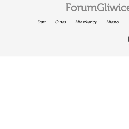
ForumGliwice
Start
O nas
Mieszkańcy
Miasto