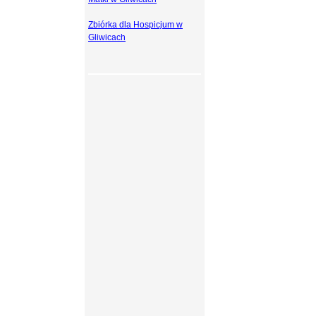
Zbiórka dla Hospicjum w
Gliwicach