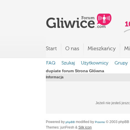
Start
O nas
Mieszkańcy
Mi
FAQ
Szukaj
Użytkownicy
Grupy
dupiate forum Strona Główna
Informacja
Jeżeli nie jesteś jesz
Powered by
modified by
© 2003 phpBB
phpBB
Przemo
Themes: junFresh &
Silk icon