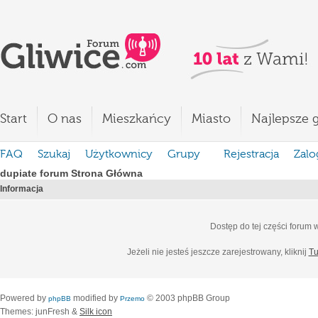
Start
O nas
Mieszkańcy
Miasto
Najlepsze g
FAQ
Szukaj
Użytkownicy
Grupy
Rejestracja
Zalo
dupiate forum Strona Główna
Informacja
Dostęp do tej części forum
Jeżeli nie jesteś jeszcze zarejestrowany, kliknij
Tu
Powered by
modified by
© 2003 phpBB Group
phpBB
Przemo
Themes: junFresh &
Silk icon