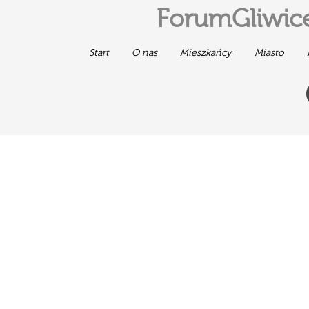
ForumGliwice
Start
O nas
Mieszkańcy
Miasto